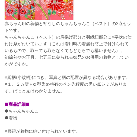
赤ちゃん用の着物と袖なしのちゃんちゃんこ（ベスト）の2点セッ
トです。
ちゃんちゃんこ（ベスト）の肩揚げ部分と羽織紐部分に×字状の仕
付け糸が付いています（これは着用時の着崩れ防止で付けられて
いるもので、取っても取らなくてもどちらでも構いません）。
初節句やお正月、七五三に参られる姉兄のお供用の着物としてい
かがですか。
※総柄(小紋柄)につき、写真と柄の配置が異なる場合があります。
※１、２ヵ所＋α 型染め特有のペン先程度の黒い点シミがありま
す。ぱっと見はわかりません。
■商品詳細■
●ちゃんちゃんこ
●着物
※腰紐が着物に縫い付けられています。