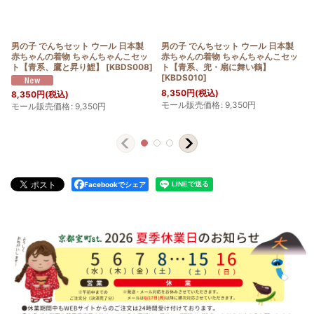
男の子 でんちセット ウール 日本製
男の子 でんちセット ウール 日本製
赤ちゃんの着物 ちゃんちゃんこセッ
赤ちゃんの着物 ちゃんちゃんこセッ
ト【青系、鷹と昇り鯉】
[
KBDS008
]
ト【青系、兜・扇に舞い鶴】
[
KBDS010
]
8,350
円
(税込)
8,350
円
(税込)
モール販売価格
:
9,350
円
モール販売価格
:
9,350
円
Facebookでシェア