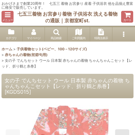
おかげさまで創業20周年！ 七五三 着物 お宮参り 産着 子供浴衣 他を品揃え豊富
に格安で販売しています。
七五三着物 お宮参り着物 子供浴衣 洗える着物
の通販｜京都室町st.
メニュー
カート
カテゴリ
マイページ
商品検索
ご利用案内
特商法表示
ホーム
>
子供着物セット(ベビー、100－120サイズ)
>
赤ちゃんの着物(初節句用)
>
女の子 でんちセット ウール 日本製 赤ちゃんの着物 ちゃんちゃんこセット【レ
ッド、折り鶴と糸巻】
女の子 でんちセット ウール 日本製 赤ちゃんの着物 ち
ゃんちゃんこセット【レッド、折り鶴と糸巻】
[
KGDS015
]