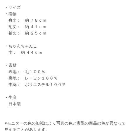
・サイズ
・着物
身丈： 約 ７８ｃｍ
裄丈： 約 ４１ｃｍ
袖丈： 約 ２５ｃｍ
・ちゃんちゃんこ
丈： 約 ４４ｃｍ
・素材
表地： 毛１００％
裏地： レーヨン１００％
中綿： ポリエステル１００％
・生産
日本製
※モニターの色の加減により写真の色と実際の商品の色が異なって
見えることがあります。