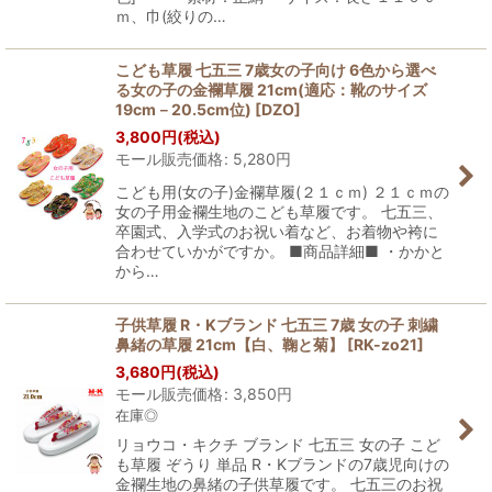
ｍ、巾(絞りの…
こども草履 七五三 7歳女の子向け 6色から選べ
る女の子の金襴草履 21cm(適応：靴のサイズ
19cm－20.5cm位)
[
DZO
]
3,800
円
(税込)
モール販売価格
:
5,280
円
こども用(女の子)金襴草履(２１ｃｍ) ２１ｃｍの
女の子用金襴生地のこども草履です。 七五三、
卒園式、入学式のお祝い着など、お着物や袴に
合わせていかがですか。 ■商品詳細■ ・かかと
から…
子供草履 R・Kブランド 七五三 7歳 女の子 刺繍
鼻緒の草履 21cm【白、鞠と菊】
[
RK-zo21
]
3,680
円
(税込)
モール販売価格
:
3,850
円
在庫◎
リョウコ・キクチ ブランド 七五三 女の子 こど
も草履 ぞうり 単品 R・Kブランドの7歳児向けの
金襴生地の鼻緒の子供草履です。 七五三のお祝