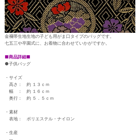
金襴帯生地生地の子ども用がま口タイプのバッグです。
七五三や卒園式に、お着物に合わせていかがですか。
■商品詳細■
●子供バッグ
・サイズ
高さ： 約 １３ｃｍ
幅 ： 約 １６ｃｍ
奥行： 約 ５．５ｃｍ
・素材
表地： ポリエステル・ナイロン
・生産
--