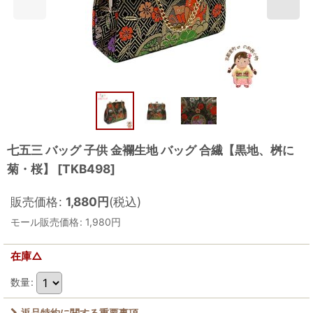
七五三 バッグ 子供 金襴生地 バッグ 合繊【黒地、桝に
菊・桜】
[
TKB498
]
販売価格
:
1,880
円
(税込)
モール販売価格
:
1,980
円
在庫△
数量
:
返品特約に関する重要事項