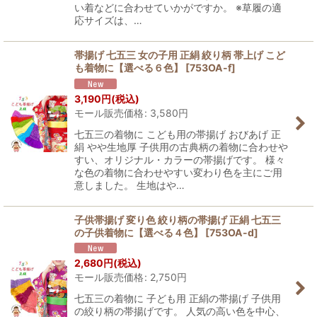
い着などに合わせていかがですか。 ※草履の適
応サイズは、…
帯揚げ 七五三 女の子用 正絹 絞り柄 帯上げ こど
も着物に【選べる６色】
[
753OA-f
]
3,190
円
(税込)
モール販売価格
:
3,580
円
七五三の着物に こども用の帯揚げ おびあげ 正
絹 やや生地厚 子供用の古典柄の着物に合わせや
すい、オリジナル・カラーの帯揚げです。 様々
な色の着物に合わせやすい変わり色を主にご用
意しました。 生地はや…
子供帯揚げ 変り色 絞り柄の帯揚げ 正絹 七五三
の子供着物に【選べる４色】
[
753OA-d
]
2,680
円
(税込)
モール販売価格
:
2,750
円
七五三の着物に 子ども用 正絹の帯揚げ 子供用
の絞り柄の帯揚げです。 人気の高い色を中心、