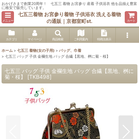
おかげさまで創業20周年！ 七五三 着物 お宮参り 産着 子供浴衣 他を品揃え豊富
に格安で販売しています。
七五三着物 お宮参り着物 子供浴衣 洗える着物
の通販｜京都室町st.
メニュー
カート
カテゴリ
マイページ
商品検索
ご利用案内
特商法表示
ホーム
>
七五三 着物(女の子用)
>
バッグ、巾着
>
七五三 バッグ 子供 金襴生地 バッグ 合繊【黒地、桝に菊・桜】
七五三 バッグ 子供 金襴生地 バッグ 合繊【黒地、桝に
菊・桜】
[
TKB498
]