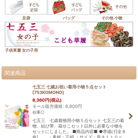
足袋
バッグ
その他 小物
子供草履 女の子用
関連商品
七五三 七歳お祝い着用小物５点セット
[
753KOMONO
]
8,360
円
(税込)
モール販売価格
:
8,800
円
在庫◎
七五三 七歳着物用小物５点セット 七五三の着
物、結び帯、箱せこセット以外に必要な小物を
セットにしました。 ■商品内容■ ●帯揚げ[全８
色] ・素材：正絹 ・サイズ：長さ１１０ｃ