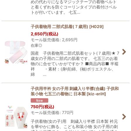
めの代わりになるマジックテープの着物ベルト
と着くずれを防ぐコーリンタイプの着付けベル
トが付いています。 七五…
子供着物用 二部式肌着(７歳用)
[
H029
]
2,650
円
(税込)
モール販売価格
:
2,695
円
在庫◎
国産 子供着物用二部式肌着セット(７歳用)★ 7
歳女の子用の二部式の肌着です。 七五三のお着
物のに合せていかがですか？ ■商品内容■ 半襦
袢 ・素材：(身頃)綿、(袖)ポリエステル、
綿 …
子供用半衿 女の子用 刺繍入り半襟(合繊) 子供和
装小物 七五三の着物に 日本製
[
kiz-eriH
]
750
円
(税込)
モール販売価格
:
770
円
子供着物(女の子)用 刺繍入り半襟 日本製 衿元
を華やかに飾る、こども和装小物 女の子用の刺