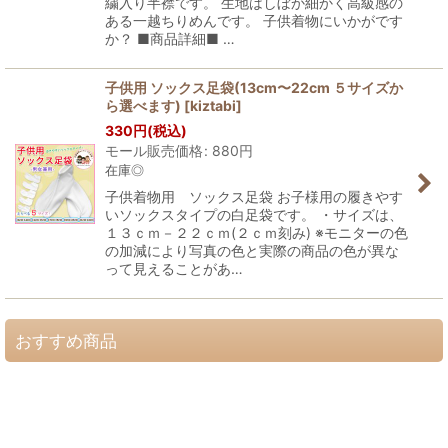
繍入り半襟です。 生地はしぼか細かく高級感の
ある一越ちりめんです。 子供着物にいかがです
か？ ■商品詳細■ …
子供用 ソックス足袋(13cm〜22cm ５サイズか
ら選べます)
[
kiztabi
]
330
円
(税込)
モール販売価格
:
880
円
在庫◎
子供着物用 ソックス足袋 お子様用の履きやす
いソックスタイプの白足袋です。 ・サイズは、
１３ｃｍ－２２ｃｍ(２ｃｍ刻み) ※モニターの色
の加減により写真の色と実際の商品の色が異な
って見えることがあ…
おすすめ商品