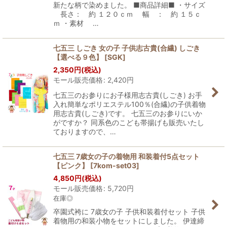
新たな柄で染めました。 ■商品詳細■ ・サイズ
長さ： 約 １２０ｃｍ 幅 ： 約 １５ｃ
ｍ ・素材 …
七五三 しごき 女の子 子供志古貴(合繊) しごき
【選べる９色】
[
SGK
]
2,350
円
(税込)
モール販売価格
:
2,420
円
七五三のお参りにお子様用志古貴(しごき) お手
入れ簡単なポリエステル100％(合繊)の子供着物
用志古貴(しごき)です。 七五三のお参りにいか
がですか？ 同系色のこども帯揚げも販売いたし
ておりますので、…
七五三 7歳女の子の着物用 和装着付5点セット
【ピンク】
[
7kom-set03
]
4,850
円
(税込)
モール販売価格
:
5,720
円
在庫◎
卒園式袴に 7歳女の子 子供和装着付セット 子供
着物用の和装小物をセットにしました。 伊達締