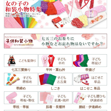
七五三髪飾り
半衿・重ね衿
帯揚げ
帯締め
しごき
はこせこ 単品
帯枕・帯板
肌着・長襦袢
腰紐・伊達締め