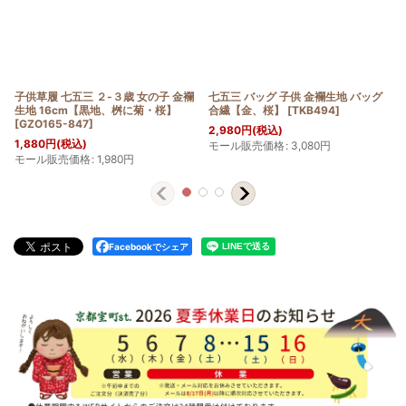
子供草履 七五三 ２-３歳 女の子 金襴
七五三 バッグ 子供 金襴生地 バッグ
生地 16cm【黒地、桝に菊・桜】
合繊【金、桜】
[
TKB494
]
[
GZO165-847
]
2,980
円
(税込)
1,880
円
(税込)
モール販売価格
:
3,080
円
モール販売価格
:
1,980
円
Facebookでシェア