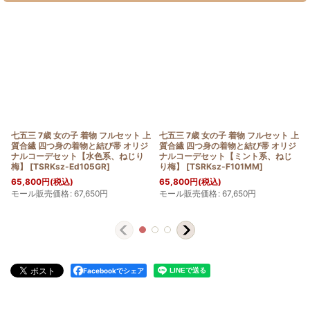
七五三 7歳 女の子 着物 フルセット 上
七五三 7歳 女の子 着物 フルセット 上
質合繊 四つ身の着物と結び帯 オリジ
質合繊 四つ身の着物と結び帯 オリジ
ナルコーデセット【水色系、ねじり
ナルコーデセット【ミント系、ねじ
梅】
[
TSRKsz-Ed105GR
]
り梅】
[
TSRKsz-F101MM
]
65,800
円
(税込)
65,800
円
(税込)
モール販売価格
:
67,650
円
モール販売価格
:
67,650
円
Facebookでシェア