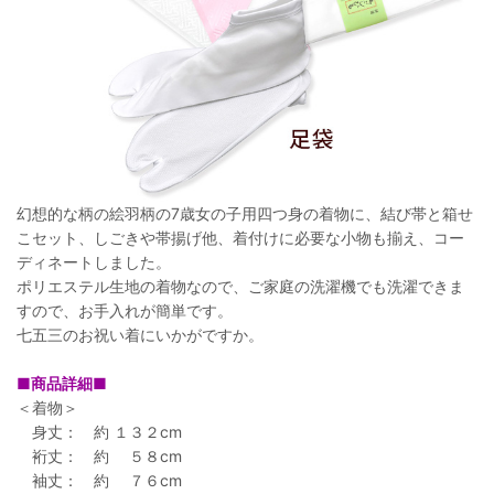
幻想的な柄の絵羽柄の7歳女の子用四つ身の着物に、結び帯と箱せ
こセット、しごきや帯揚げ他、着付けに必要な小物も揃え、コー
ディネートしました。
ポリエステル生地の着物なので、ご家庭の洗濯機でも洗濯できま
すので、お手入れが簡単です。
七五三のお祝い着にいかがですか。
■商品詳細■
＜着物＞
身丈： 約 １３２cm
裄丈： 約 ５８cm
袖丈： 約 ７６cm