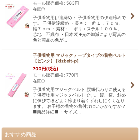
モール販売価格
:
583
円
在庫◎
子供着物用伊達締めト 子供着物用の伊達締めで
す。 子供伊達締め ・長さ： 約１．７ｃｍ、
幅７ｃｍ ・素材： ポリエステル１００％、
芯地 不織布 ・日本製 ※光の加減により写真の
色と商品の色が…
子供着物用 マジックテープタイプの着物ベルト
【ピンク】
[
kizbelt-p
]
700
円
(税込)
モール販売価格
:
770
円
在庫◎
子供着物用マジックベルト 腰紐代わりに使える
子供着物用マジックベルトです。 縦、横、斜め
に伸びてほどよく締まり着くずれしにくくなり
ます。 お子様の着物の着付けにいかがですか？
■商品詳細■ ・サイズ…
おすすめ商品