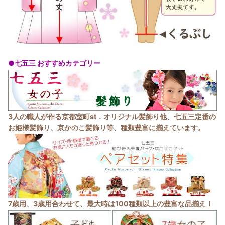
●七五三 おすすめカテゴリー
3人の職人が作る京都室町st．オリジナル髪飾り他、七五三定番の
お姫様髪飾り、京かのこ髪飾り等、種類豊富に揃えています。
7歳用、3歳用合わせて、最大時は100種類以上の豊富な品揃え！