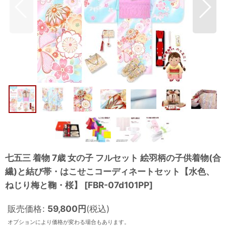
七五三 着物 7歳 女の子 フルセット 絵羽柄の子供着物(合
繊)と結び帯・はこせこコーディネートセット【水色、
ねじり梅と鞠・桜】
[
FBR-07d101PP
]
販売価格
:
59,800
円
(税込)
オプションにより価格が変わる場合もあります。