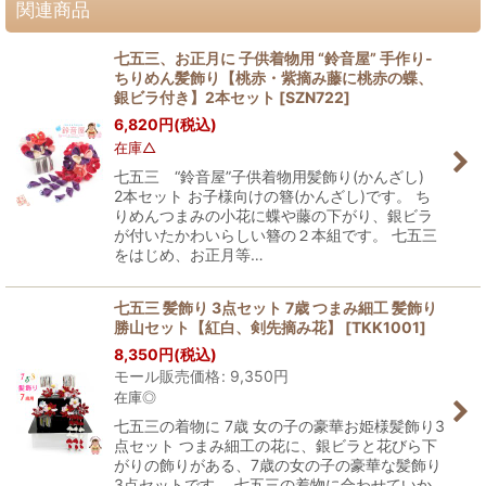
関連商品
七五三、お正月に 子供着物用 “鈴音屋” 手作り-
ちりめん髪飾り【桃赤・紫摘み藤に桃赤の蝶、
銀ビラ付き】2本セット
[
SZN722
]
6,820
円
(税込)
在庫△
七五三 “鈴音屋”子供着物用髪飾り(かんざし)
2本セット お子様向けの簪(かんざし)です。 ち
りめんつまみの小花に蝶や藤の下がり、銀ビラ
が付いたかわいらしい簪の２本組です。 七五三
をはじめ、お正月等…
七五三 髪飾り 3点セット 7歳 つまみ細工 髪飾り
勝山セット【紅白、剣先摘み花】
[
TKK1001
]
8,350
円
(税込)
モール販売価格
:
9,350
円
在庫◎
七五三の着物に 7歳 女の子の豪華お姫様髪飾り3
点セット つまみ細工の花に、銀ビラと花びら下
がりの飾りがある、7歳の女の子の豪華な髪飾り
3点セットです。 七五三の着物に合わせていか