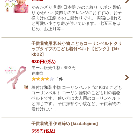
かみかざり 和髪 日本髪 かのこ絞り リボン 髪飾
り かわいい 髪飾りのアレンジにおすすめ、お子
様向けの正絹 かのこ髪飾りです。 両端に揺れる
と可愛い小さな房が付いています。 七五三をは
じめ、お正月等…
子供着物用 和装小物 こどもコーリンベルト クリ
ップタイプのこども着付ベルト【ピンク】
[
kiz-
kb02
]
680
円
(税込)
モール販売価格
:
693
円
在庫◎
1
件
着付け和装小物 コーリンベルト for Kid's こども
コーリンベルト コーリン謹製のこども用の着物
ベルトです。 使い方は大人用のコーリンベルト
と同じです。 子供振袖や小紋など、子供着物の
着付けにい…
子供着物用 伊達締め
[
kizdatejime
]
555
円
(税込)