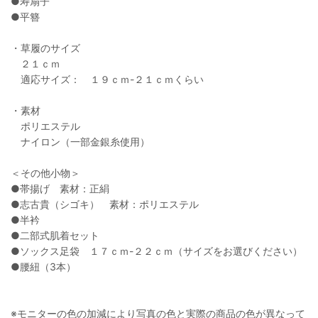
●寿扇子
●平簪
・草履のサイズ
２１ｃｍ
適応サイズ： １９ｃｍ-２１ｃｍくらい
・素材
ポリエステル
ナイロン（一部金銀糸使用）
＜その他小物＞
●帯揚げ 素材：正絹
●志古貴（シゴキ） 素材：ポリエステル
●半衿
●二部式肌着セット
●ソックス足袋 １７ｃｍ-２２ｃｍ（サイズをお選びください）
●腰紐（3本）
※モニターの色の加減により写真の色と実際の商品の色が異なって