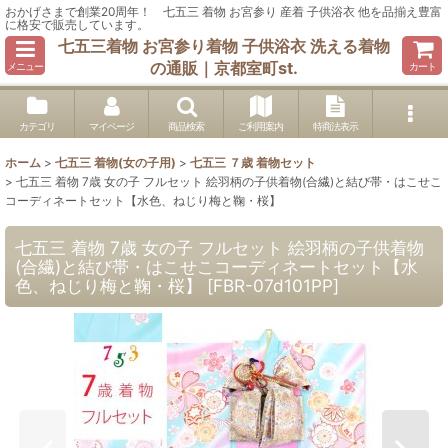
おかげさまで創業20周年！ 七五三 着物 お宮参り 産着 子供浴衣 他を品揃え豊富
に格安で販売しています。
七五三着物 お宮参り着物 子供浴衣 洗える着物
の通販｜京都室町st.
メニュー
カート
カテゴリ
マイページ
商品検索
ご利用案内
特商法表示
ホーム
>
七五三 着物(女の子用)
>
七五三 ７歳 着物セット
>
七五三 着物 7歳 女の子 フルセット 絵羽柄の子供着物(合繊)と結び帯・はこせこ
コーディネートセット【水色、ねじり梅と鞠・桜】
七五三 着物 7歳 女の子 フルセット 絵羽柄の子供着物
(合繊)と結び帯・はこせこコーディネートセット【水
色、ねじり梅と鞠・桜】
[
FBR-07d101PP
]