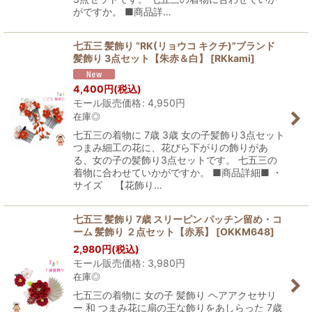
がですか。 ■商品詳…
七五三 髪飾り “RK(リョウコ キクチ)”ブランド
髪飾り 3点セット【朱赤＆白】
[
RKkami
]
4,400
円
(税込)
モール販売価格
:
4,950
円
在庫◎
七五三の着物に 7歳 3歳 女の子髪飾り3点セット
つまみ細工の花に、花びら下がりの飾りがあ
る、女の子の髪飾り3点セットです。 七五三の
着物に合わせていかがですか。 ■商品詳細■ ・
サイズ 【花飾り…
七五三 髪飾り 7歳 スリーピン パッチン留め・コ
ーム 髪飾り ２点セット【赤系】
[
OKKM648
]
2,980
円
(税込)
モール販売価格
:
3,980
円
在庫◎
七五三の着物に 女の子 髪飾り ヘアアクセサリ
ー 和 つまみ花に扇の王な飾りをあしらった 7歳