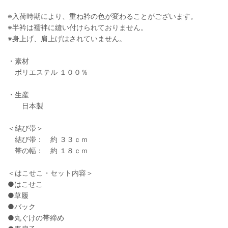
※入荷時期により、重ね衿の色が変わることがございます。
※半衿は襦袢に縫い付けられておりません。
※身上げ、肩上げはされていません。
・素材
ポリエステル １００％
・生産
日本製
＜結び帯＞
結び帯： 約 ３３ｃｍ
帯の幅： 約 １８ｃｍ
＜はこせこ・セット内容＞
●はこせこ
●草履
●バック
●丸ぐけの帯締め