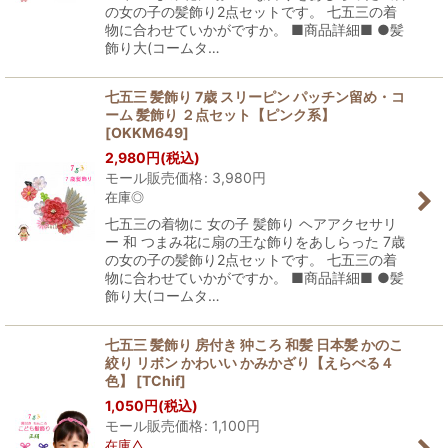
の女の子の髪飾り2点セットです。 七五三の着
物に合わせていかがですか。 ■商品詳細■ ●髪
飾り大(コームタ…
七五三 髪飾り 7歳 スリーピン パッチン留め・コ
ーム 髪飾り ２点セット【ピンク系】
[
OKKM649
]
2,980
円
(税込)
モール販売価格
:
3,980
円
在庫◎
七五三の着物に 女の子 髪飾り ヘアアクセサリ
ー 和 つまみ花に扇の王な飾りをあしらった 7歳
の女の子の髪飾り2点セットです。 七五三の着
物に合わせていかがですか。 ■商品詳細■ ●髪
飾り大(コームタ…
七五三 髪飾り 房付き 狆ころ 和髪 日本髪 かのこ
絞り リボン かわいい かみかざり【えらべる４
色】
[
TChif
]
1,050
円
(税込)
モール販売価格
:
1,100
円
在庫△