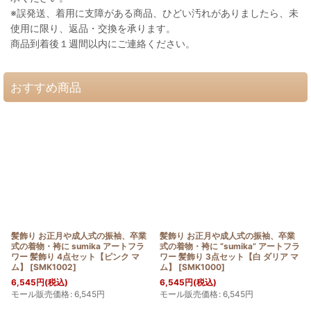
※誤発送、着用に支障がある商品、ひどい汚れがありましたら、未
使用に限り、返品・交換を承ります。
商品到着後１週間以内にご連絡ください。
おすすめ商品
髪飾り お正月や成人式の振袖、卒業
髪飾り お正月や成人式の振袖、卒業
式の着物・袴に sumika アートフラ
式の着物・袴に “sumika” アートフラ
ワー 髪飾り 4点セット【ピンク マ
ワー 髪飾り 3点セット【白 ダリア マ
ム】
[
SMK1002
]
ム】
[
SMK1000
]
6,545
円
(税込)
6,545
円
(税込)
モール販売価格
:
6,545
円
モール販売価格
:
6,545
円