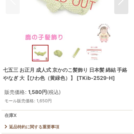
七五三 お正月 成人式 京かのこ髪飾り 日本髪 綿結 手絡
やなぎ 大【ひわ色（黄緑色）】
[
TKib-2529-H
]
販売価格
:
1,580
円
(税込)
モール販売価格
:
1,650
円
在庫X
返品特約に関する重要事項