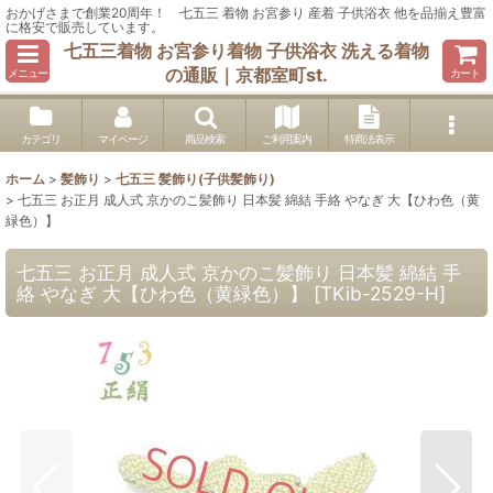
おかげさまで創業20周年！ 七五三 着物 お宮参り 産着 子供浴衣 他を品揃え豊富
に格安で販売しています。
七五三着物 お宮参り着物 子供浴衣 洗える着物
の通販｜京都室町st.
メニュー
カート
カテゴリ
マイページ
商品検索
ご利用案内
特商法表示
ホーム
>
髪飾り
>
七五三 髪飾り(子供髪飾り)
>
七五三 お正月 成人式 京かのこ髪飾り 日本髪 綿結 手絡 やなぎ 大【ひわ色（黄
緑色）】
七五三 お正月 成人式 京かのこ髪飾り 日本髪 綿結 手
絡 やなぎ 大【ひわ色（黄緑色）】
[
TKib-2529-H
]