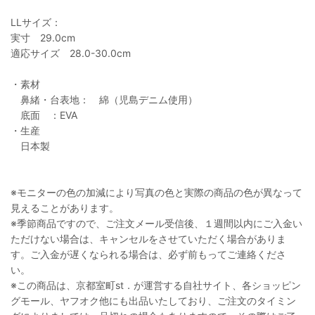
LLサイズ：
実寸 29.0cm
適応サイズ 28.0-30.0cm
・素材
鼻緒・台表地： 綿（児島デニム使用）
底面 ：EVA
・生産
日本製
※モニターの色の加減により写真の色と実際の商品の色が異なって
見えることがあります。
※季節商品ですので、ご注文メール受信後、１週間以内にご入金い
ただけない場合は、キャンセルをさせていただく場合がありま
す。ご入金が遅くなられる場合は、必ず前もってご連絡くださ
い。
※この商品は、京都室町st．が運営する自社サイト、各ショッピン
グモール、ヤフオク他にも出品いたしており、ご注文のタイミン