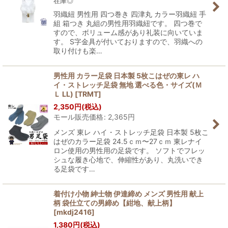
在庫◎
羽織紐 男性用 四つ巻き 四津丸 カラー羽織紐 手
組 箱つき 丸組の男性用羽織紐です。 四つ巻で
すので、ボリューム感があり礼装に向いていま
す。 S字金具が付いておりますので、羽織への
取り付けも楽…
男性用 カラー足袋 日本製 5枚こはぜの東レ ハ
イ・ストレッチ足袋 無地 選べる色・サイズ(Ｍ
Ｌ LL)
[
TRMT
]
2,350
円
(税込)
モール販売価格
:
2,365
円
メンズ 東レ ハイ・ストレッチ足袋 日本製 5枚こ
はぜのカラー足袋 24.5ｃｍ〜27ｃｍ 東レナイ
ロン使用の男性用の足袋です。 ソフトでフレッ
シュな履き心地で、伸縮性があり、丸洗いでき
る足袋です…
着付け小物 紳士物 伊達締め メンズ 男性用 献上
柄 袋仕立ての男締め【紺地、献上柄】
[
mkdj2416
]
1,380
円
(税込)