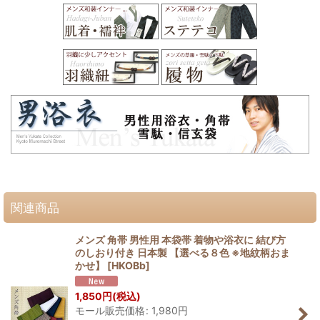
関連商品
メンズ 角帯 男性用 本袋帯 着物や浴衣に 結び方
のしおり付き 日本製 【選べる８色 ※地紋柄おま
かせ】
[
HKOBb
]
1,850
円
(税込)
モール販売価格
:
1,980
円