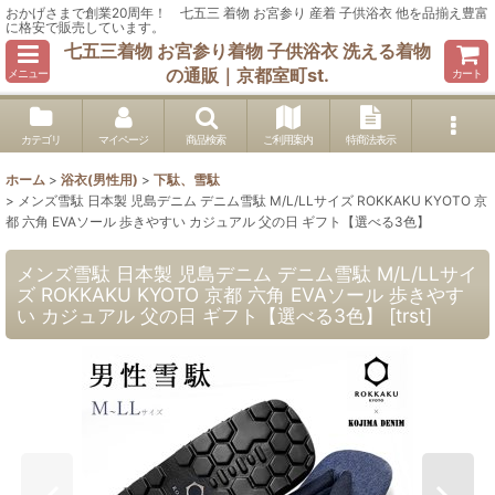
おかげさまで創業20周年！ 七五三 着物 お宮参り 産着 子供浴衣 他を品揃え豊富
に格安で販売しています。
七五三着物 お宮参り着物 子供浴衣 洗える着物
の通販｜京都室町st.
メニュー
カート
カテゴリ
マイページ
商品検索
ご利用案内
特商法表示
ホーム
>
浴衣(男性用)
>
下駄、雪駄
>
メンズ雪駄 日本製 児島デニム デニム雪駄 M/L/LLサイズ ROKKAKU KYOTO 京
都 六角 EVAソール 歩きやすい カジュアル 父の日 ギフト【選べる3色】
メンズ雪駄 日本製 児島デニム デニム雪駄 M/L/LLサイ
ズ ROKKAKU KYOTO 京都 六角 EVAソール 歩きやす
い カジュアル 父の日 ギフト【選べる3色】
[
trst
]