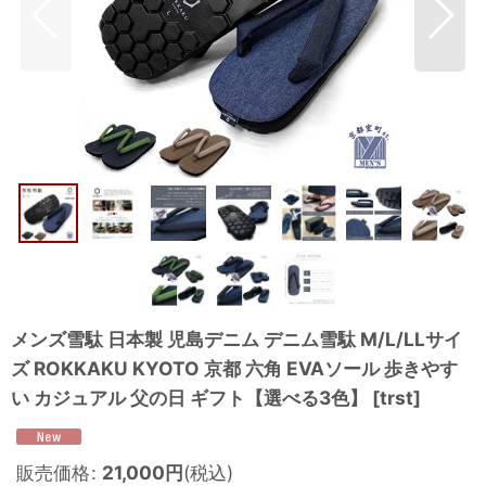
メンズ雪駄 日本製 児島デニム デニム雪駄 M/L/LLサイ
ズ ROKKAKU KYOTO 京都 六角 EVAソール 歩きやす
い カジュアル 父の日 ギフト【選べる3色】
[
trst
]
販売価格
:
21,000
円
(税込)