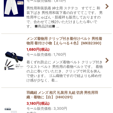
モール販売価格
:
1,815
円
男性用和装肌着 紳士用 ステテコ すててこ 和
装下ばき 男性用和装下着の白すててこです。 男
性用半じゅばん・肌襦袢も販売しておりますの
で、合わせてご検討いただけましたら幸いで
す。 ■商品詳細■ …
メンズ着物用 クリップ付き着付けベルト 男性着
物用 着付け小物【えらべる４色】
[
MKB2390
]
1,680
円
(税込)
モール販売価格
:
1,760
円
着くずれ防止に メンズ着物ベルト クリップ付き
ウエストベルト 男性用の着物ベルトです。 着物
の上に巻いていただき、クリップで衿元を挟ん
で使います。 ゴム織物ですので紐よりも締め付
け感が少なく、着…
羽織紐 メンズ 相尺 礼装用 丸組 切房 男性用羽
織・着物に【白】
[
HHO291
]
3,180
円
(税込)
モール販売価格
:
3,300
円