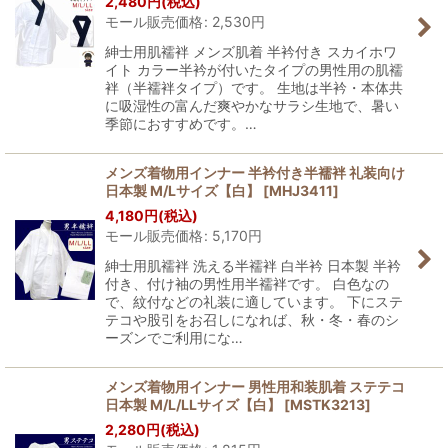
2,480
円
(税込)
モール販売価格
:
2,530
円
紳士用肌襦袢 メンズ肌着 半衿付き スカイホワ
イト カラー半衿が付いたタイプの男性用の肌襦
袢（半襦袢タイプ）です。 生地は半衿・本体共
に吸湿性の富んだ爽やかなサラシ生地で、暑い
季節におすすめです。…
メンズ着物用インナー 半衿付き半襦袢 礼装向け
日本製 M/Lサイズ【白】
[
MHJ3411
]
4,180
円
(税込)
モール販売価格
:
5,170
円
紳士用肌襦袢 洗える半襦袢 白半衿 日本製 半衿
付き、付け袖の男性用半襦袢です。 白色なの
で、紋付などの礼装に適しています。 下にステ
テコや股引をお召しになれば、秋・冬・春のシ
ーズンでご利用にな…
メンズ着物用インナー 男性用和装肌着 ステテコ
日本製 M/L/LLサイズ【白】
[
MSTK3213
]
2,280
円
(税込)