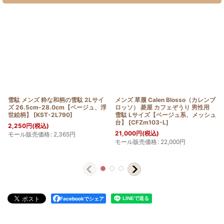
雪駄 メンズ 粋な和柄の雪駄 2Lサイ
メンズ 草履 Calen Blosso（カレンブ
ズ 26.5cm-28.0cm【ベージュ、浮
ロッソ） 菱屋 カフェぞうり 男性用
世絵柄】
[
KST-2L790
]
雪駄 Lサイズ【ベージュ系、メッシュ
台】
[
CFZm103-L
]
2,250
円
(税込)
21,000
円
(税込)
モール販売価格
:
2,365
円
モール販売価格
:
22,000
円
Facebookでシェア