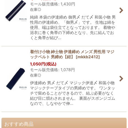
モール販売価格
:
1,430
円
在庫◎
純綿 本袋の伊達締め 御男〆 だて〆 和装小物 男
性用の伊達締め、「御男〆」です。 生地は綿を
使用、端は袋仕立てとなっております。 着物や
浴衣に巻く角帯の下締めとなり、先に結んでお
くと角帯が結び…
着付け小物 紳士物 伊達締め メンズ 男性用 マジ
ックベルト 男締め【紺】
[
mkkb2412
]
1,050
円
(税込)
モール販売価格
:
1,078
円
在庫◎
伊達締め 男〆 だて〆 マジック伊達〆 和装小物
マジックテープタイプの男締めです。 ワンタッ
チで留めることができるので、結ぶ必要がなく
結び目に煩わされません。 裏面がスポンジゴム
なので、しなやかで伸…
おすすめ商品