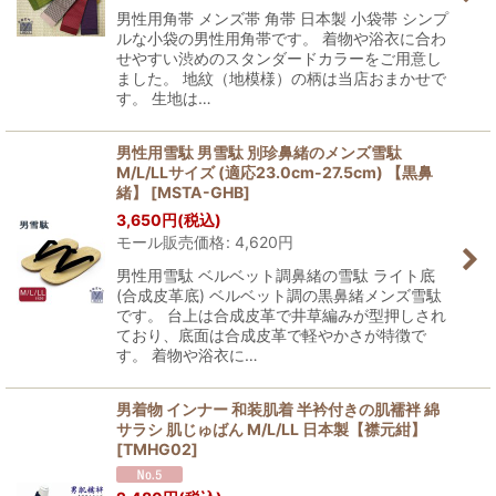
男性用角帯 メンズ帯 角帯 日本製 小袋帯 シンプ
ルな小袋の男性用角帯です。 着物や浴衣に合わ
せやすい渋めのスタンダードカラーをご用意し
ました。 地紋（地模様）の柄は当店おまかせで
す。 生地は…
男性用雪駄 男雪駄 別珍鼻緒のメンズ雪駄
M/L/LLサイズ (適応23.0cm-27.5cm) 【黒鼻
緒】
[
MSTA-GHB
]
3,650
円
(税込)
モール販売価格
:
4,620
円
男性用雪駄 ベルベット調鼻緒の雪駄 ライト底
(合成皮革底) ベルベット調の黒鼻緒メンズ雪駄
です。 台上は合成皮革で井草編みが型押しされ
ており、底面は合成皮革で軽やかさが特徴で
す。 着物や浴衣に…
男着物 インナー 和装肌着 半衿付きの肌襦袢 綿
サラシ 肌じゅばん M/L/LL 日本製【襟元紺】
[
TMHG02
]