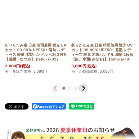
折りたたみ傘 日傘 晴雨兼用 遮光 UV
折りたたみ傘 日傘 晴雨兼用 遮光 UV
カット 99.99％ UPF50+ 遮熱 レデ
カット 99.99％ UPF50+ 遮熱 レデ
ィース 軽量 木製ハンドル 和柄 2段折
ィース 軽量 木製ハンドル 和柄 2段折
【濃紺、なつめ】
[
tshg-a-03
]
【白、水面(みなも)】
[
tshg-a-10
]
3,000
円
(税込)
3,000
円
(税込)
モール販売価格
:
3,080
円
モール販売価格
:
3,080
円
Facebookでシェア