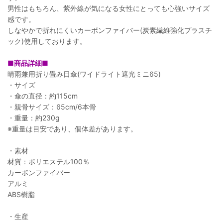
男性はもちろん、紫外線が気になる女性にとっても心強いサイズ
感です。
しなやかで折れにくいカーボンファイバー(炭素繊維強化プラスチ
ック)使用しております。
■商品詳細■
晴雨兼用折り畳み日傘(ワイドライト遮光ミニ65)
・サイズ
・傘の直径：約115cm
・親骨サイズ：65cm/6本骨
・重量：約230g
※重量は目安であり、個体差があります。
・素材
材質：ポリエステル100％
カーボンファイバー
アルミ
ABS樹脂
・生産