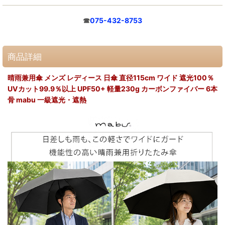
☎
075-432-8753
商品詳細
晴雨兼用傘 メンズ レディース 日傘 直径115cm ワイド 遮光100％
UVカット99.9％以上 UPF50+ 軽量230g カーボンファイバー 6本
骨 mabu 一級遮光・遮熱