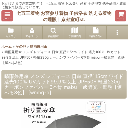
おかげさまで創業20周年！ 七五三 着物 お宮参り 産着 子供浴衣 他を品揃え豊富
に格安で販売しています。
七五三着物 お宮参り着物 子供浴衣 洗える着物
の通販｜京都室町st.
メニュー
カート
カテゴリ
マイページ
商品検索
ご利用案内
特商法表示
ホーム
>
その他
>
晴雨兼用傘
>
晴雨兼用傘 メンズ レディース 日傘 直径115cm ワイド 遮光100％ UVカット
99.9％以上 UPF50+ 軽量230g カーボンファイバー 6本骨 mabu 一級遮光・遮熱
【選べる3色】
晴雨兼用傘 メンズ レディース 日傘 直径115cm ワイド
遮光100％ UVカット99.9％以上 UPF50+ 軽量230g
カーボンファイバー 6本骨 mabu 一級遮光・遮熱【選
べる3色】
[
wmhg-a
]