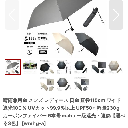
晴雨兼用傘 メンズ レディース 日傘 直径115cm ワイド
遮光100％ UVカット99.9％以上 UPF50+ 軽量230g
カーボンファイバー 6本骨 mabu 一級遮光・遮熱【選べ
る3色】
[
wmhg-a
]