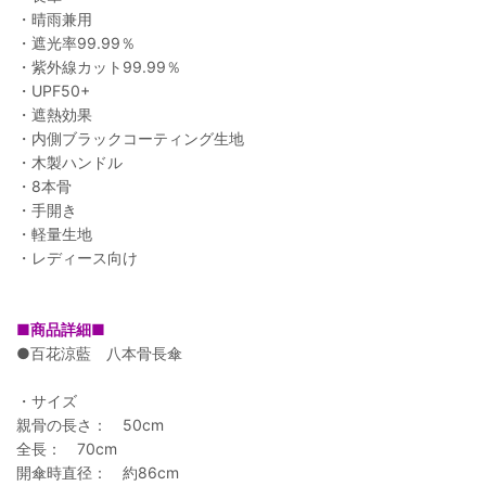
・晴雨兼用
・遮光率99.99％
・紫外線カット99.99％
・UPF50+
・遮熱効果
・内側ブラックコーティング生地
・木製ハンドル
・8本骨
・手開き
・軽量生地
・レディース向け
■商品詳細■
●百花涼藍 八本骨長傘
・サイズ
親骨の長さ： 50cm
全長： 70cm
開傘時直径： 約86cm