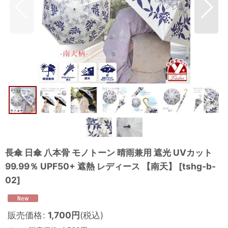
長傘 日傘 八本骨 モノトーン 晴雨兼用 遮光 UVカット
99.99％ UPF50+ 遮熱 レディース 【南天】
[
tshg-b-
02
]
販売価格
:
1,700
円
(税込)