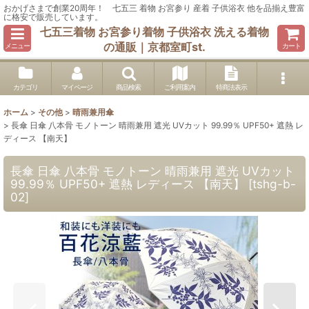
おかげさまで創業20周年！ 七五三 着物 お宮参り 産着 子供浴衣 他を品揃え豊富
に格安で販売しています。
七五三着物 お宮参り着物 子供浴衣 洗える着物
の通販｜京都室町st.
メニュー
カート
カテゴリ
マイページ
商品検索
ご利用案内
特商法表示
ホーム
>
その他
>
晴雨兼用傘
>
長傘 日傘 八本骨 モノトーン 晴雨兼用 遮光 UVカット 99.99％ UPF50+ 遮熱 レ
ディース 【南天】
長傘 日傘 八本骨 モノトーン 晴雨兼用 遮光 UVカット
99.99％ UPF50+ 遮熱 レディース 【南天】
[
tshg-b-
02
]