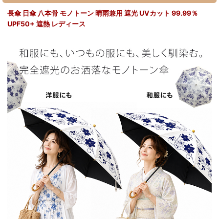
長傘 日傘 八本骨 モノトーン 晴雨兼用 遮光 UVカット 99.99％
UPF50+ 遮熱 レディース