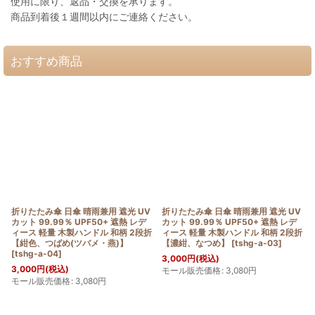
使用に限り、返品・交換を承ります。
商品到着後１週間以内にご連絡ください。
おすすめ商品
折りたたみ傘 日傘 晴雨兼用 遮光 UV
折りたたみ傘 日傘 晴雨兼用 遮光 UV
カット 99.99％ UPF50+ 遮熱 レデ
カット 99.99％ UPF50+ 遮熱 レデ
ィース 軽量 木製ハンドル 和柄 2段折
ィース 軽量 木製ハンドル 和柄 2段折
【紺色、つばめ(ツバメ・燕)】
【濃紺、なつめ】
[
tshg-a-03
]
[
tshg-a-04
]
3,000
円
(税込)
3,000
円
(税込)
モール販売価格
:
3,080
円
モール販売価格
:
3,080
円