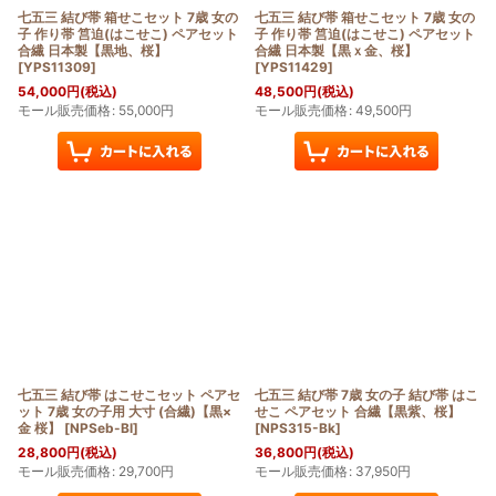
七五三 結び帯 箱せこセット 7歳 女の
七五三 結び帯 箱せこセット 7歳 女の
子 作り帯 筥迫(はこせこ) ペアセット
子 作り帯 筥迫(はこせこ) ペアセット
合繊 日本製【黒地、桜】
合繊 日本製【黒ｘ金、桜】
[
YPS11309
]
[
YPS11429
]
54,000
円
(税込)
48,500
円
(税込)
モール販売価格
:
55,000
円
モール販売価格
:
49,500
円
七五三 結び帯 はこせこセット ペアセ
七五三 結び帯 7歳 女の子 結び帯 はこ
ット 7歳 女の子用 大寸 (合繊)【黒×
せこ ペアセット 合繊【黒紫、桜】
金 桜】
[
NPSeb-Bl
]
[
NPS315-Bk
]
28,800
円
(税込)
36,800
円
(税込)
モール販売価格
:
29,700
円
モール販売価格
:
37,950
円