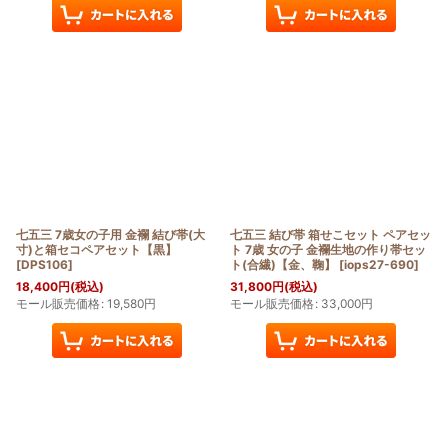
七五三 7歳女の子用 金襴 結び帯(大
七五三 結び帯 箱せこセット ペアセッ
寸)と箱セコペアセット【黒】
ト 7歳 女の子 金襴生地の作り帯セッ
[
DPS106
]
ト(合繊)【金、鞠】
[
iops27-690
]
18,400
円
(税込)
31,800
円
(税込)
モール販売価格
:
19,580
円
モール販売価格
:
33,000
円