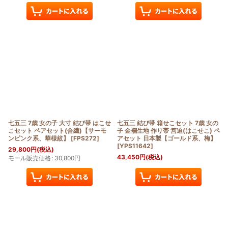
七五三 7歳 女の子 大寸 結び帯 はこせ
七五三 結び帯 箱せこセット 7歳 女の
こセット ペアセット(合繊)【サーモ
子 金襴生地 作り帯 筥迫(はこせこ) ペ
ンピンク系、華様紋】
[
FPS272
]
アセット 日本製【ゴールド系、梅】
[
YPS11642
]
29,800
円
(税込)
43,450
円
(税込)
モール販売価格
:
30,800
円