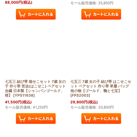
88,000
円
(税込)
モール販売価格
:
25,850
円
七五三 結び帯 箱せこセット 7歳 女の
七五三 7歳 女の子 結び帯 はこせこセ
子 作り帯 筥迫(はこせこ) ペアセット
ット ペアセット 作り帯 草履 バッグ
合繊 日本製【シャンパンゴールド、
他小物【ゴールド、鞠と七宝】
桜】
[
YPS11638
]
[
FPS2003
]
41,500
円
(税込)
29,800
円
(税込)
モール販売価格
:
41,250
円
モール販売価格
:
30,800
円