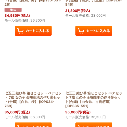
ト(合繊)【白系、菊】
[
iops35-551-
ト(合繊)【白系、八重桜】
[
IOPS26-
26
]
846
]
31,800
円
(税込)
モール販売価格
:
33,000
円
34,980
円
(税込)
モール販売価格
:
36,300
円
七五三 結び帯 箱せこセット ペアセッ
七五三 結び帯 箱せこセット ペアセッ
ト 7歳 女の子 金襴生地の作り帯セッ
ト 7歳 女の子 金襴生地の作り帯セッ
ト(合繊)【白系、桜】
[
IOPS34-
ト(合繊)【白金系、古典柄菊】
769
]
[
IOPS35-551
]
35,000
円
(税込)
35,000
円
(税込)
モール販売価格
:
36,300
円
モール販売価格
:
36,300
円