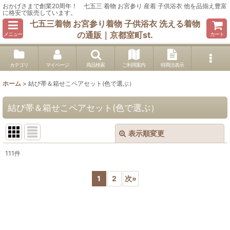
おかげさまで創業20周年！ 七五三 着物 お宮参り 産着 子供浴衣 他を品揃え豊富
に格安で販売しています。
七五三着物 お宮参り着物 子供浴衣 洗える着物
の通販｜京都室町st.
メニュー
カート
カテゴリ
マイページ
商品検索
ご利用案内
特商法表示
ホーム
>
結び帯＆箱せこペアセット(色で選ぶ）
結び帯＆箱せこペアセット(色で選ぶ）
表示順変更
閉じる
111
件
表示数
:
1
2
次
»
在庫あり
並び順
: