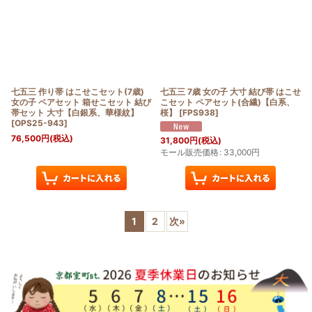
七五三 作り帯 はこせこセット(7歳)
七五三 7歳 女の子 大寸 結び帯 はこせ
女の子 ペアセット 箱せこセット 結び
こセット ペアセット(合繊)【白系、
帯セット 大寸【白銀系、華様紋】
桜】
[
FPS938
]
[
OPS25-943
]
76,500
円
(税込)
31,800
円
(税込)
モール販売価格
:
33,000
円
1
2
次
»