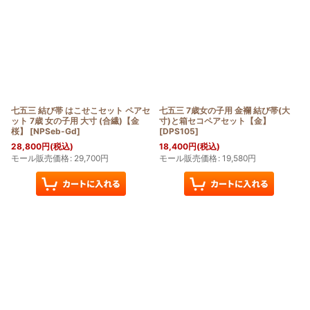
七五三 結び帯 はこせこセット ペアセ
七五三 7歳女の子用 金襴 結び帯(大
ット 7歳 女の子用 大寸 (合繊)【金
寸)と箱セコペアセット【金】
桜】
[
NPSeb-Gd
]
[
DPS105
]
28,800
円
(税込)
18,400
円
(税込)
モール販売価格
:
29,700
円
モール販売価格
:
19,580
円