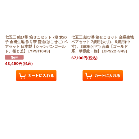
七五三 結び帯 箱せこセット 7歳 女の
七五三 結び帯 箱せこセット 金襴生地
子 金襴生地 作り帯 筥迫(はこせこ) ペ
ペアセット 7歳用(大寸)、5歳用(中
アセット 日本製【シャンパンゴール
寸)、3歳用(小寸) 合繊【ゴールド
ド、桜と芝】
[
YPS11643
]
系、華様紋・鞠】
[
OPS22-949
]
67,100
円
(税込)
43,450
円
(税込)