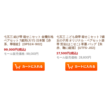
七五三 結び帯 箱せこセット 金襴生地
七五三 こども袋帯 箱せこセット 7歳
ペアセット 7歳用(大寸) 日本製【赤
女の子用 オリジナル・ペアセット袋
系、華様紋】
[
OPS24-902
]
帯 筥迫(はこせこ) 草履 バッグ【朱
赤、鞠に縦涌】
[
UTFS-J02
]
99,000
円
(税込)
27,500
円
(税込)
モール販売価格
:
99,000
円
モール販売価格
:
28,600
円