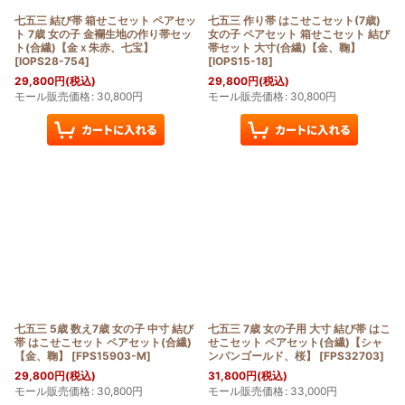
七五三 結び帯 箱せこセット ペアセッ
七五三 作り帯 はこせこセット(7歳)
ト 7歳 女の子 金襴生地の作り帯セッ
女の子 ペアセット 箱せこセット 結び
ト(合繊)【金ｘ朱赤、七宝】
帯セット 大寸(合繊)【金、鞠】
[
IOPS28-754
]
[
IOPS15-18
]
29,800
円
(税込)
29,800
円
(税込)
モール販売価格
:
30,800
円
モール販売価格
:
30,800
円
七五三 5歳 数え7歳 女の子 中寸 結び
七五三 7歳 女の子用 大寸 結び帯 はこ
帯 はこせこセット ペアセット(合繊)
せこセット ペアセット(合繊)【シャ
【金、鞠】
[
FPS15903-M
]
ンパンゴールド、桜】
[
FPS32703
]
29,800
円
(税込)
31,800
円
(税込)
モール販売価格
:
30,800
円
モール販売価格
:
33,000
円