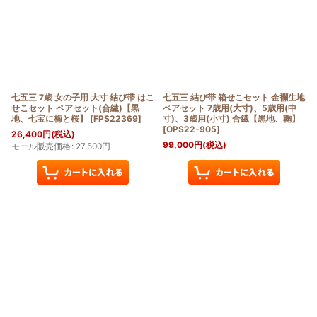
七五三 7歳 女の子用 大寸 結び帯 はこ
七五三 結び帯 箱せこセット 金襴生地
せこセット ペアセット(合繊)【黒
ペアセット 7歳用(大寸)、5歳用(中
地、七宝に梅と桜】
[
FPS22369
]
寸)、3歳用(小寸) 合繊【黒地、鞠】
[
OPS22-905
]
26,400
円
(税込)
99,000
円
(税込)
モール販売価格
:
27,500
円