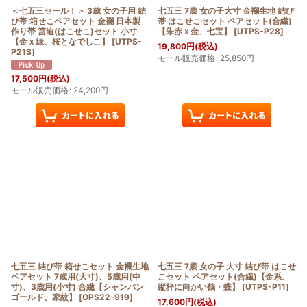
＜七五三セール！＞ 3歳 女の子用 結
七五三 7歳 女の子大寸 金襴生地 結び
び帯 箱せこペアセット 金襴 日本製
帯 はこせこセット ペアセット(合繊)
作り帯 筥迫(はこせこ)セット 小寸
【朱赤ｘ金、七宝】
[
UTPS-P28
]
【金ｘ緑、桜となでしこ】
[
UTPS-
19,800
円
(税込)
P21S
]
モール販売価格
:
25,850
円
17,500
円
(税込)
モール販売価格
:
24,200
円
七五三 結び帯 箱せこセット 金襴生地
七五三 7歳 女の子 大寸 結び帯 はこせ
ペアセット 7歳用(大寸)、5歳用(中
こセット ペアセット(合繊)【金系、
寸)、3歳用(小寸) 合繊【シャンパン
縦枠に向かい鶴・蝶】
[
UTPS-P11
]
ゴールド、家紋】
[
OPS22-919
]
17,600
円
(税込)