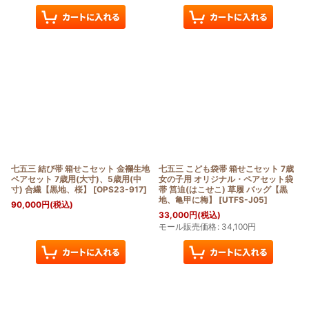
七五三 結び帯 箱せこセット 金襴生地
七五三 こども袋帯 箱せこセット 7歳
ペアセット 7歳用(大寸)、5歳用(中
女の子用 オリジナル・ペアセット袋
寸) 合繊【黒地、桜】
[
OPS23-917
]
帯 筥迫(はこせこ) 草履 バッグ【黒
地、亀甲に梅】
[
UTFS-J05
]
90,000
円
(税込)
33,000
円
(税込)
モール販売価格
:
34,100
円