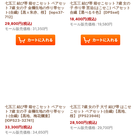
七五三 結び帯 箱せこセット ペアセッ
七五三 結び帯 箱せこセット 7歳 女の
ト 7歳 女の子 金襴生地の作り帯セッ
子 作り帯 筥迫(はこせこ) ペアセット
ト(合繊)【黒ｘ朱赤、桜】
[
iops37-
合繊【選べる６色】
[
DPSsel
]
712
]
18,400
円
(税込)
29,800
円
(税込)
モール販売価格
:
19,580
円
モール販売価格
:
31,350
円
七五三 結び帯 箱せこセット ペアセッ
七五三 7歳 女の子 大寸 結び帯 はこせ
ト 7歳 女の子 金襴生地の作り帯セッ
こセット ペアセット(合繊)【黒地、
ト(合繊)【黒地、梅花爛漫】
桜】
[
FPS23946
]
[
IOPS23-32741
]
28,500
円
(税込)
33,300
円
(税込)
モール販売価格
:
29,700
円
モール販売価格
:
34,650
円