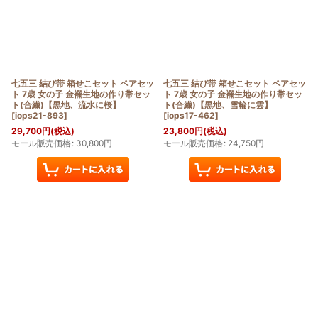
絞り込む
七五三 結び帯 箱せこセット ペアセッ
七五三 結び帯 箱せこセット ペアセッ
ト 7歳 女の子 金襴生地の作り帯セッ
ト 7歳 女の子 金襴生地の作り帯セッ
ト(合繊)【黒地、流水に桜】
ト(合繊)【黒地、雪輪に雲】
[
iops21-893
]
[
iops17-462
]
29,700
円
(税込)
23,800
円
(税込)
モール販売価格
:
30,800
円
モール販売価格
:
24,750
円