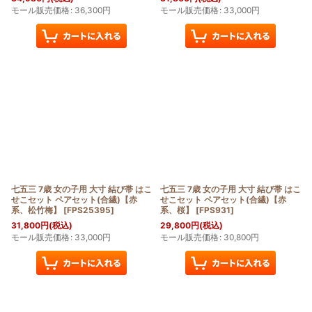
モール販売価格
:
36,300
円
モール販売価格
:
33,000
円
七五三 7歳 女の子用 大寸 結び帯 はこ
七五三 7歳 女の子用 大寸 結び帯 はこ
せこセット ペアセット(合繊)【赤
せこセット ペアセット(合繊)【赤
系、松竹梅】
[
FPS25395
]
系、桜】
[
FPS931
]
31,800
円
(税込)
29,800
円
(税込)
モール販売価格
:
33,000
円
モール販売価格
:
30,800
円