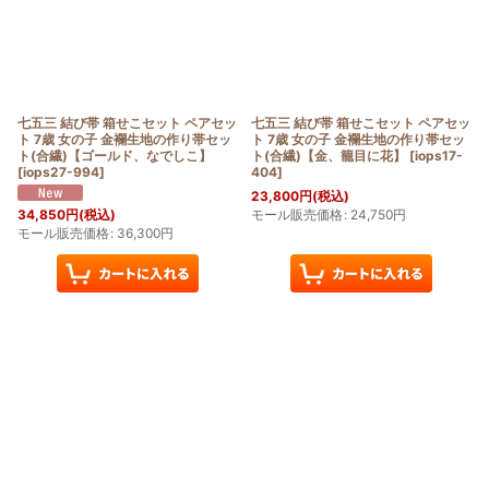
七五三 結び帯 箱せこセット ペアセッ
七五三 結び帯 箱せこセット ペアセッ
ト 7歳 女の子 金襴生地の作り帯セッ
ト 7歳 女の子 金襴生地の作り帯セッ
ト(合繊)【ゴールド、なでしこ】
ト(合繊)【金、籠目に花】
[
iops17-
[
iops27-994
]
404
]
23,800
円
(税込)
モール販売価格
:
24,750
円
34,850
円
(税込)
モール販売価格
:
36,300
円