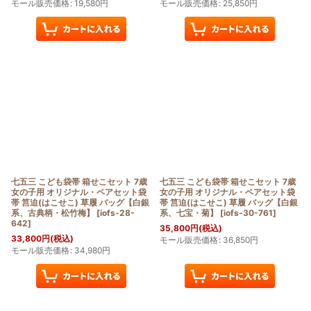
モール販売価格
:
19,580
円
モール販売価格
:
25,850
円
七五三 こども袋帯 箱せこセット 7歳
七五三 こども袋帯 箱せこセット 7歳
女の子用 オリジナル・ペアセット袋
女の子用 オリジナル・ペアセット袋
帯 筥迫(はこせこ) 草履 バッグ【白銀
帯 筥迫(はこせこ) 草履 バッグ【白銀
系、古典柄・松竹梅】
[
iofs-28-
系、七宝・菊】
[
iofs-30-761
]
642
]
35,800
円
(税込)
33,800
円
(税込)
モール販売価格
:
36,850
円
モール販売価格
:
34,980
円