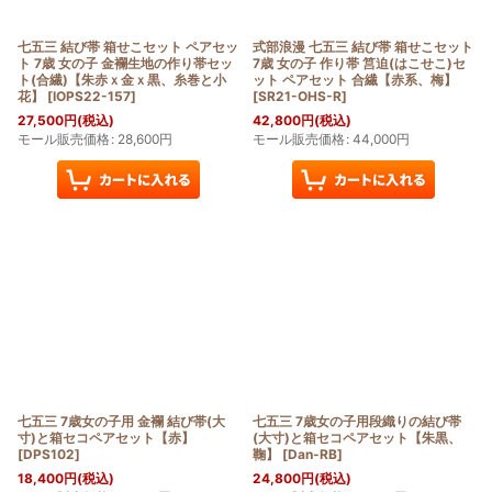
七五三 結び帯 箱せこセット ペアセッ
式部浪漫 七五三 結び帯 箱せこセット
ト 7歳 女の子 金襴生地の作り帯セッ
7歳 女の子 作り帯 筥迫(はこせこ)セ
ト(合繊)【朱赤ｘ金ｘ黒、糸巻と小
ット ペアセット 合繊【赤系、梅】
花】
[
IOPS22-157
]
[
SR21-OHS-R
]
27,500
円
(税込)
42,800
円
(税込)
モール販売価格
:
28,600
円
モール販売価格
:
44,000
円
七五三 7歳女の子用 金襴 結び帯(大
七五三 7歳女の子用段織りの結び帯
寸)と箱セコペアセット【赤】
(大寸)と箱セコペアセット【朱黒、
[
DPS102
]
鞠】
[
Dan-RB
]
18,400
円
(税込)
24,800
円
(税込)