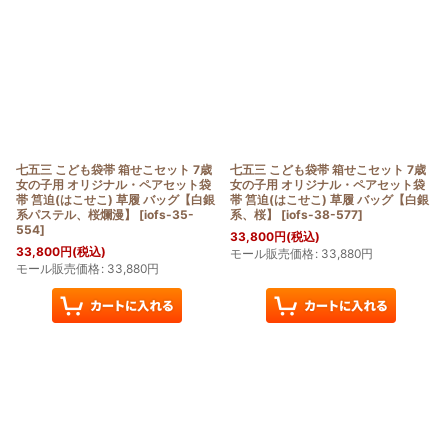
七五三 こども袋帯 箱せこセット 7歳
七五三 こども袋帯 箱せこセット 7歳
女の子用 オリジナル・ペアセット袋
女の子用 オリジナル・ペアセット袋
帯 筥迫(はこせこ) 草履 バッグ【白銀
帯 筥迫(はこせこ) 草履 バッグ【白銀
系パステル、桜爛漫】
[
iofs-35-
系、桜】
[
iofs-38-577
]
554
]
33,800
円
(税込)
33,800
円
(税込)
モール販売価格
:
33,880
円
モール販売価格
:
33,880
円