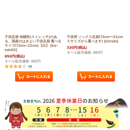
子供足袋 伸縮性(ストレッチ)のあ
子供用 ソックス足袋(13cm〜22cm
る、国産のはきよい子供足袋 選べる
５サイズから選べます)
[
kiztabi
]
サイズ(13cm-22cm)【白】
[
kiz-
330
円
(税込)
tabi02
]
モール販売価格
:
880
円
850
円
(税込)
モール販売価格
:
880
円
1
件