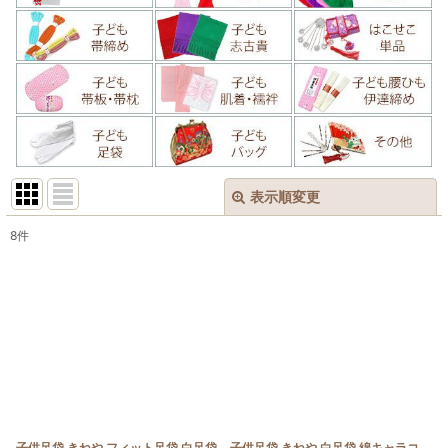
表示順変更
閉じる
8
件
表示数
:
在庫あり
並び順
:
絞り込む
子供足袋 きねや フィット足袋 白足袋
子供足袋 きねや 白足袋 綿キャラコ