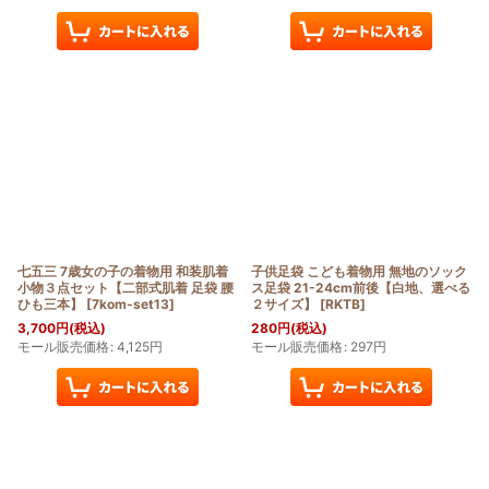
七五三 7歳女の子の着物用 和装肌着
子供足袋 こども着物用 無地のソック
小物３点セット【二部式肌着 足袋 腰
ス足袋 21-24cm前後【白地、選べる
ひも三本】
[
7kom-set13
]
２サイズ】
[
RKTB
]
3,700
円
(税込)
280
円
(税込)
モール販売価格
:
4,125
円
モール販売価格
:
297
円