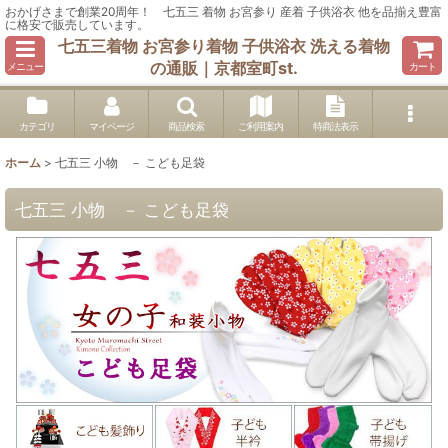
おかげさまで創業20周年！ 七五三 着物 お宮参り 産着 子供浴衣 他を品揃え豊富
に格安で販売しています。
七五三着物 お宮参り着物 子供浴衣 洗える着物
の通販｜京都室町st.
メニュー
カート
カテゴリ
マイページ
商品検索
ご利用案内
特商法表示
ホーム
>
七五三 小物 － こども足袋
七五三 小物 － こども足袋