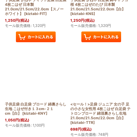
4枚こはぜ 日本製
桜 4枚こはぜのたび 日本製
21.0cm/21.5cm/22.0cm【スノー
21.0cm/21.5cm/22.0cm【白】
ホワイト】
[
kiztabi-FIT
]
[
kiztabi-KNS
]
1,250
円
(税込)
1,250
円
(税込)
モール販売価格
:
1,320
円
モール販売価格
:
1,320
円
子供足袋 白足袋 ブロード 綿裏さらし
<セール！>足袋 ジュニア 女の子 足
生地 こはぜ付き１３cm-２１
の小さな女性用 4枚こはぜ 白足袋 テ
cm【白】
[
kiztabi-KNY
]
トロンブロード 綿混裏さらし生地
21.0cm/21.5cm/22.0cm【白】
1,050
円
(税込)
[
kiztabi-TTR
]
モール販売価格
:
1,100
円
698
円
(税込)
モール販売価格
:
748
円