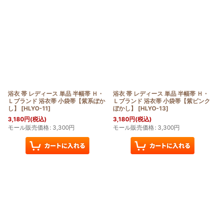
在庫あり
並び順
:
絞り込む
浴衣 帯 レディース 単品 半幅帯 Ｈ・
浴衣 帯 レディース 単品 半幅帯 Ｈ・
Ｌブランド 浴衣帯 小袋帯【紫系ぼか
Ｌブランド 浴衣帯 小袋帯【紫ピンク
し】
[
HLYO-11
]
ぼかし】
[
HLYO-13
]
3,180
円
(税込)
3,180
円
(税込)
モール販売価格
:
3,300
円
モール販売価格
:
3,300
円