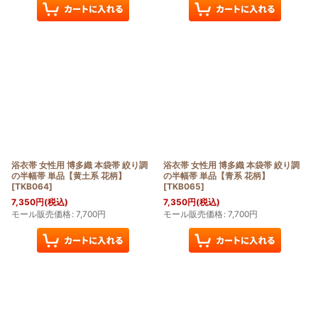
浴衣帯 女性用 博多織 本袋帯 絞り調
浴衣帯 女性用 博多織 本袋帯 絞り調
の半幅帯 単品【黄土系 花柄】
の半幅帯 単品【青系 花柄】
[
TKB064
]
[
TKB065
]
7,350
円
(税込)
7,350
円
(税込)
モール販売価格
:
7,700
円
モール販売価格
:
7,700
円