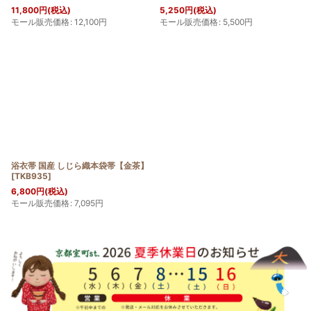
11,800
円
(税込)
5,250
円
(税込)
モール販売価格
:
12,100
円
モール販売価格
:
5,500
円
浴衣帯 国産 しじら織本袋帯【金茶】
[
TKB935
]
6,800
円
(税込)
モール販売価格
:
7,095
円