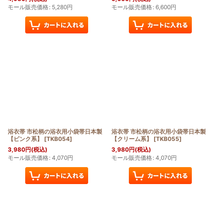
モール販売価格
:
5,280
円
モール販売価格
:
6,600
円
浴衣帯 市松柄の浴衣用小袋帯日本製
浴衣帯 市松柄の浴衣用小袋帯日本製
【ピンク系】
[
TKB054
]
【クリーム系】
[
TKB055
]
3,980
円
(税込)
3,980
円
(税込)
モール販売価格
:
4,070
円
モール販売価格
:
4,070
円