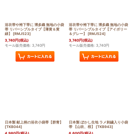
浴衣帯や袴下帯に 博多織 無地の小袋
浴衣帯や袴下帯に 博多織 無地の小袋
帯 リバーシブルタイプ【薄黄＆黄
帯 リバーシブルタイプ【アイボリー
緑】
[
RMJ523
]
＆グレー】
[
RMJ524
]
3,740
円
(税込)
3,740
円
(税込)
モール販売価格
:
3,740
円
モール販売価格
:
3,740
円
日本製 献上柄の浴衣小袋帯【群青】
日本製 ぼかし生地 ラメ刺繍入り小袋
[
TKB044
]
帯 【山吹、桜】
[
TKB943
]
4,980
円
(税込)
6,600
円
(税込)