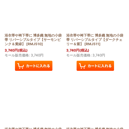
浴衣帯や袴下帯に 博多織 無地の小袋
浴衣帯や袴下帯に 博多織 無地の小袋
帯 リバーシブルタイプ【サーモンピ
帯 リバーシブルタイプ【ダークチェ
ンク＆黄緑】
[
RMJ510
]
リー＆紫】
[
RMJ511
]
3,740
円
(税込)
3,740
円
(税込)
モール販売価格
:
3,740
円
モール販売価格
:
3,740
円