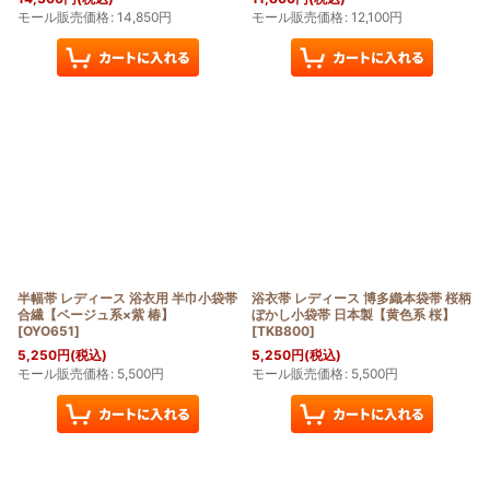
モール販売価格
:
14,850
円
モール販売価格
:
12,100
円
半幅帯 レディース 浴衣用 半巾小袋帯
浴衣帯 レディース 博多織本袋帯 桜柄
合繊【ベージュ系×紫 椿】
ぼかし小袋帯 日本製【黄色系 桜】
[
OYO651
]
[
TKB800
]
5,250
円
(税込)
5,250
円
(税込)
モール販売価格
:
5,500
円
モール販売価格
:
5,500
円