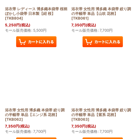
浴衣帯 レディース 博多織本袋帯 桜柄
浴衣帯 女性用 博多織 本袋帯 絞り調
ぼかし小袋帯 日本製【紺 桜】
の半幅帯 単品【山吹 花柄】
[
TKB804
]
[
TKB061
]
5,250
円
(税込)
7,350
円
(税込)
モール販売価格
:
5,500
円
モール販売価格
:
7,700
円
浴衣帯 女性用 博多織 本袋帯 絞り調
浴衣帯 女性用 博多織 本袋帯 絞り調
の半幅帯 単品【エンジ系 花柄】
の半幅帯 単品【紫系 花柄】
[
TKB062
]
[
TKB063
]
7,350
円
(税込)
7,350
円
(税込)
モール販売価格
:
7,700
円
モール販売価格
:
7,700
円