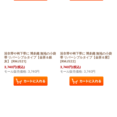
浴衣帯や袴下帯に 博多織 無地の小袋
浴衣帯や袴下帯に 博多織 無地の小袋
帯 リバーシブルタイプ【金茶＆銀
帯 リバーシブルタイプ【金茶＆紫】
灰】
[
RMJ521
]
[
RMJ522
]
3,740
円
(税込)
3,740
円
(税込)
モール販売価格
:
3,740
円
モール販売価格
:
3,740
円