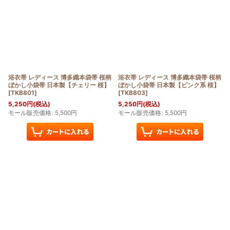
浴衣帯 レディース 博多織本袋帯 桜柄
浴衣帯 レディース 博多織本袋帯 桜柄
ぼかし小袋帯 日本製【チェリー 桜】
ぼかし小袋帯 日本製【ピンク系 桜】
[
TKB801
]
[
TKB803
]
5,250
円
(税込)
5,250
円
(税込)
モール販売価格
:
5,500
円
モール販売価格
:
5,500
円