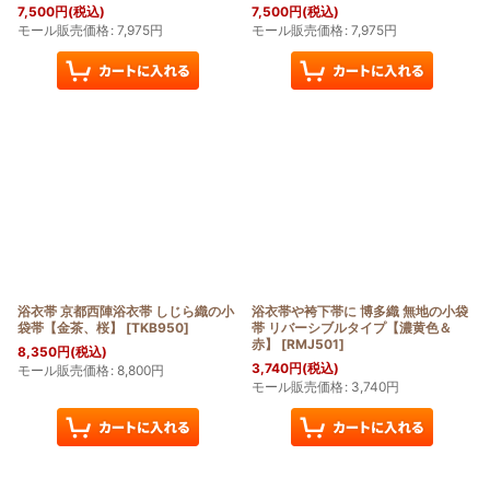
7,500
円
(税込)
7,500
円
(税込)
モール販売価格
:
7,975
円
モール販売価格
:
7,975
円
浴衣帯 京都西陣浴衣帯 しじら織の小
浴衣帯や袴下帯に 博多織 無地の小袋
袋帯【金茶、桜】
[
TKB950
]
帯 リバーシブルタイプ【濃黄色＆
赤】
[
RMJ501
]
8,350
円
(税込)
3,740
円
(税込)
モール販売価格
:
8,800
円
モール販売価格
:
3,740
円