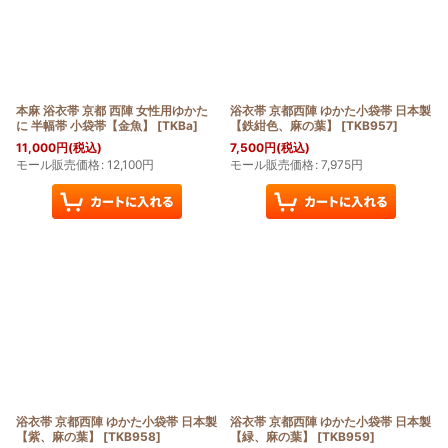
本麻 浴衣帯 京都 西陣 女性用ゆかた
浴衣帯 京都西陣 ゆかた小袋帯 日本製
に 半幅帯 小袋帯【金魚】
[
TKBa
]
【鉄紺色、麻の葉】
[
TKB957
]
11,000
円
(税込)
7,500
円
(税込)
モール販売価格
:
12,100
円
モール販売価格
:
7,975
円
浴衣帯 京都西陣 ゆかた小袋帯 日本製
浴衣帯 京都西陣 ゆかた小袋帯 日本製
【紫、麻の葉】
[
TKB958
]
【緑、麻の葉】
[
TKB959
]