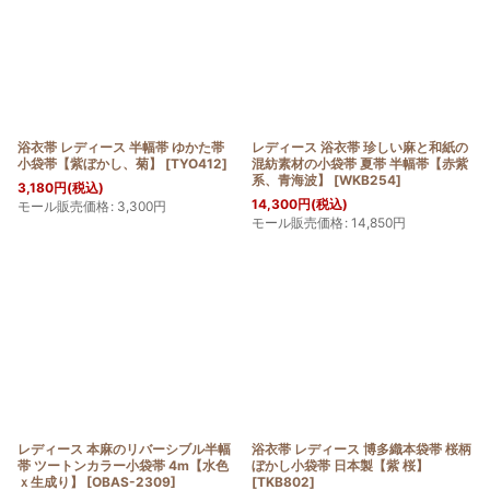
浴衣帯 レディース 半幅帯 ゆかた帯
レディース 浴衣帯 珍しい麻と和紙の
小袋帯【紫ぼかし、菊】
[
TYO412
]
混紡素材の小袋帯 夏帯 半幅帯【赤紫
系、青海波】
[
WKB254
]
3,180
円
(税込)
14,300
円
(税込)
モール販売価格
:
3,300
円
モール販売価格
:
14,850
円
レディース 本麻のリバーシブル半幅
浴衣帯 レディース 博多織本袋帯 桜柄
帯 ツートンカラー小袋帯 4m【水色
ぼかし小袋帯 日本製【紫 桜】
ｘ生成り】
[
OBAS-2309
]
[
TKB802
]