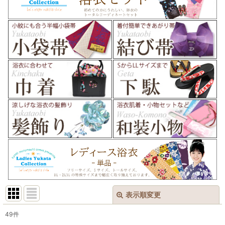
表示順変更
閉じる
49
件
表示数
: