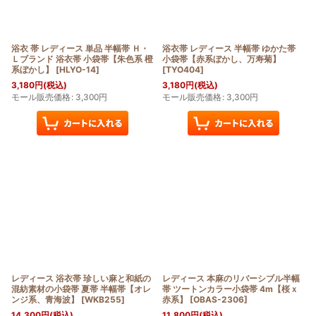
浴衣 帯 レディース 単品 半幅帯 Ｈ・
浴衣帯 レディース 半幅帯 ゆかた帯
Ｌブランド 浴衣帯 小袋帯【朱色系 橙
小袋帯【赤系ぼかし、万寿菊】
系ぼかし】
[
HLYO-14
]
[
TYO404
]
3,180
円
(税込)
3,180
円
(税込)
モール販売価格
:
3,300
円
モール販売価格
:
3,300
円
レディース 浴衣帯 珍しい麻と和紙の
レディース 本麻のリバーシブル半幅
混紡素材の小袋帯 夏帯 半幅帯【オレ
帯 ツートンカラー小袋帯 4m【桜ｘ
ンジ系、青海波】
[
WKB255
]
赤系】
[
OBAS-2306
]
14,300
円
(税込)
11,800
円
(税込)