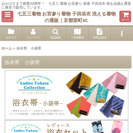
おかげさまで創業20周年！ 七五三 着物 お宮参り 産着 子供浴衣 他を品揃え豊富
に格安で販売しています。
七五三着物 お宮参り着物 子供浴衣 洗える着物
の通販｜京都室町st.
メニュー
カート
カテゴリ
マイページ
商品検索
ご利用案内
特商法表示
ホーム
>
浴衣帯 小袋帯
浴衣帯 小袋帯