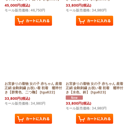
45,000
円
(税込)
33,800
円
(税込)
モール販売価格
:
46,750
円
モール販売価格
:
34,980
円
お宮参りの着物 女の子 赤ちゃん 産着
お宮参りの着物 女の子 赤ちゃん 産着
正絹 金駒刺繍 お祝い着 初着 襦袢付
正絹 金駒刺繍 お祝い着 初着 襦袢付
き【群青色、二つ鞠】
[
tgu622
]
き【水色、鈴】
[
tgu623
]
33,800
円
(税込)
モール販売価格
:
34,980
円
33,800
円
(税込)
モール販売価格
:
34,980
円