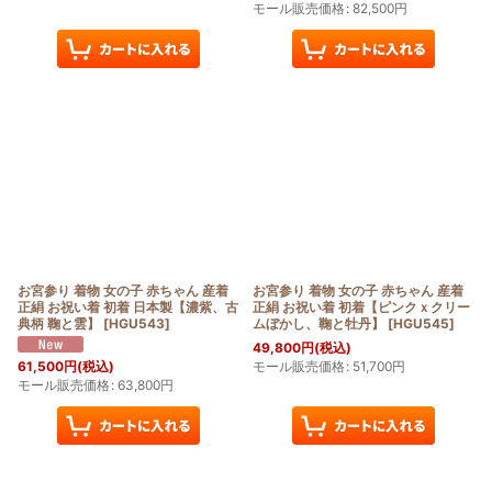
モール販売価格
:
82,500
円
お宮参り 着物 女の子 赤ちゃん 産着
お宮参り 着物 女の子 赤ちゃん 産着
正絹 お祝い着 初着 日本製【濃紫、古
正絹 お祝い着 初着【ピンクｘクリー
典柄 鞠と雲】
[
HGU543
]
ムぼかし、鞠と牡丹】
[
HGU545
]
49,800
円
(税込)
モール販売価格
:
51,700
円
61,500
円
(税込)
モール販売価格
:
63,800
円