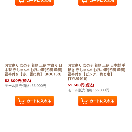
お宮参り 女の子 着物 正絹 本絞り 日
お宮参り 女の子 着物 正絹 日本製 手
本製 赤ちゃんのお祝い着(初着 産着)
描き 赤ちゃんのお祝い着(初着 産着)
襦袢付き【赤、雲に鞠】
[
KGU153
]
襦袢付き【ピンク、鞠と扇】
[
TYUG916
]
52,800
円
(税込)
52,500
円
(税込)
モール販売価格
:
55,000
円
モール販売価格
:
55,000
円