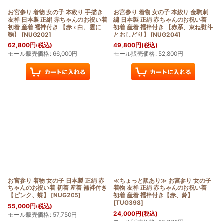
お宮参り 着物 女の子 本絞り 手描き
お宮参り 着物 女の子 本絞り 金駒刺
友禅 日本製 正絹 赤ちゃんのお祝い着
繍 日本製 正絹 赤ちゃんのお祝い着
初着 産着 襦袢付き 【赤ｘ白、雲に
初着 産着 襦袢付き 【赤系、束ね熨斗
鞠】
[
NUG202
]
とおしどり】
[
NUG204
]
62,800
円
(税込)
49,800
円
(税込)
モール販売価格
:
66,000
円
モール販売価格
:
52,800
円
お宮参り 着物 女の子 日本製 正絹 赤
≪ちょっと訳あり≫ お宮参り 女の子
ちゃんのお祝い着 初着 産着 襦袢付き
着物 友禅 正絹 赤ちゃんのお祝い着
【ピンク、蝶】
[
NUG205
]
初着 産着 襦袢付き【赤、鈴】
[
TUG398
]
55,000
円
(税込)
24,000
円
(税込)
モール販売価格
:
57,750
円