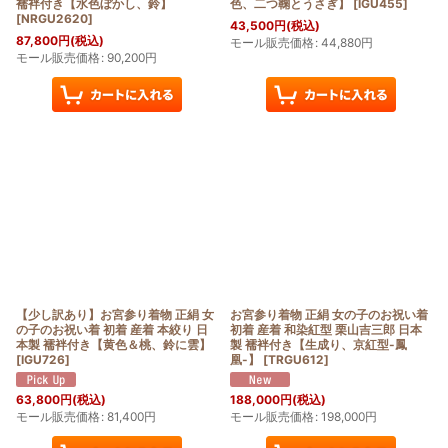
襦袢付き【水色ぼかし、鈴】
色、二つ鞠とうさぎ】
[
IGU455
]
[
NRGU2620
]
43,500
円
(税込)
87,800
円
(税込)
モール販売価格
:
44,880
円
モール販売価格
:
90,200
円
【少し訳あり】お宮参り着物 正絹 女
お宮参り着物 正絹 女の子のお祝い着
の子のお祝い着 初着 産着 本絞り 日
初着 産着 和染紅型 栗山吉三郎 日本
本製 襦袢付き【黄色＆桃、鈴に雲】
製 襦袢付き【生成り、京紅型-鳳
[
IGU726
]
凰-】
[
TRGU612
]
63,800
円
(税込)
188,000
円
(税込)
モール販売価格
:
81,400
円
モール販売価格
:
198,000
円