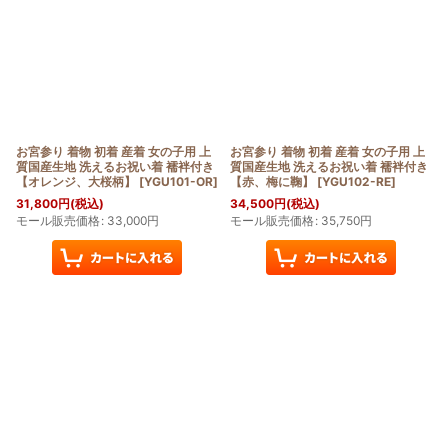
お宮参り 着物 初着 産着 女の子用 上
お宮参り 着物 初着 産着 女の子用 上
質国産生地 洗えるお祝い着 襦袢付き
質国産生地 洗えるお祝い着 襦袢付き
【オレンジ、大桜柄】
[
YGU101-OR
]
【赤、梅に鞠】
[
YGU102-RE
]
31,800
円
(税込)
34,500
円
(税込)
モール販売価格
:
33,000
円
モール販売価格
:
35,750
円