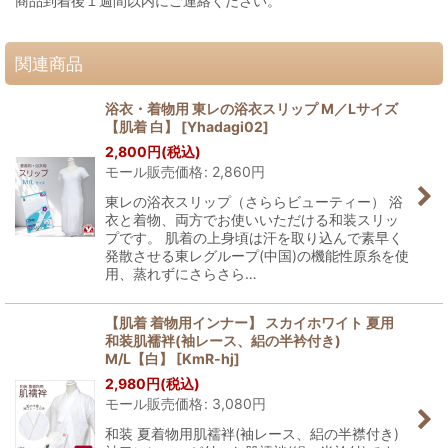
商品到着後１週間以内にご連絡ください。
関連商品
浴衣・着物用 東レの浴衣スリップ M／Lサイズ
【肌着 白】
[
Yhadagi02
]
2,800
円
(税込)
モール販売価格
:
2,860
円
東レの浴衣スリップ（さららビューティー） 浴
衣と着物、両方でお使いいただける和装スリッ
プです。 肌着の上身頃は汗を取り込んで素早く
発散させる東レグループ(中国)の機能性原糸を使
用、蒸れずにさらさら…
【肌着 着物用インナー】 スカイホワイト 夏用
和装肌襦袢(袖レース、絽の半衿付き)
M/L【白】
[
KmR-hj
]
2,980
円
(税込)
モール販売価格
:
3,080
円
和装 夏着物用肌襦袢(袖レース、絽の半襟付き)