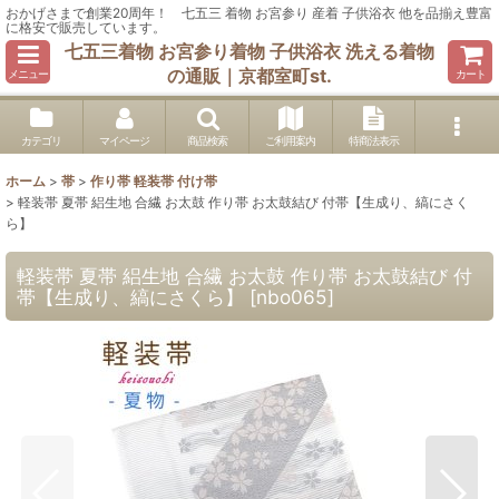
おかげさまで創業20周年！ 七五三 着物 お宮参り 産着 子供浴衣 他を品揃え豊富
に格安で販売しています。
七五三着物 お宮参り着物 子供浴衣 洗える着物
の通販｜京都室町st.
メニュー
カート
カテゴリ
マイページ
商品検索
ご利用案内
特商法表示
ホーム
>
帯
>
作り帯 軽装帯 付け帯
>
軽装帯 夏帯 絽生地 合繊 お太鼓 作り帯 お太鼓結び 付帯【生成り、縞にさく
ら】
軽装帯 夏帯 絽生地 合繊 お太鼓 作り帯 お太鼓結び 付
帯【生成り、縞にさくら】
[
nbo065
]