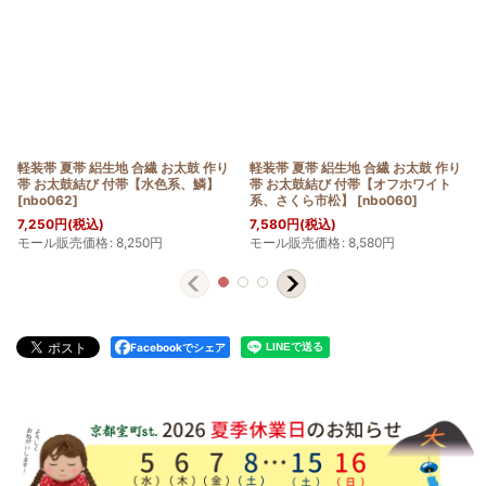
軽装帯 夏帯 絽生地 合繊 お太鼓 作り
軽装帯 夏帯 絽生地 合繊 お太鼓 作り
帯 お太鼓結び 付帯【水色系、鱗】
帯 お太鼓結び 付帯【オフホワイト
[
nbo062
]
系、さくら市松】
[
nbo060
]
7,250
円
(税込)
7,580
円
(税込)
モール販売価格
:
8,250
円
モール販売価格
:
8,580
円
Facebookでシェア