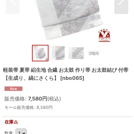
軽装帯 夏帯 絽生地 合繊 お太鼓 作り帯 お太鼓結び 付帯
【生成り、縞にさくら】
[
nbo065
]
販売価格
:
7,580
円
(税込)
モール販売価格
:
8,580
円
在庫△
数量
: