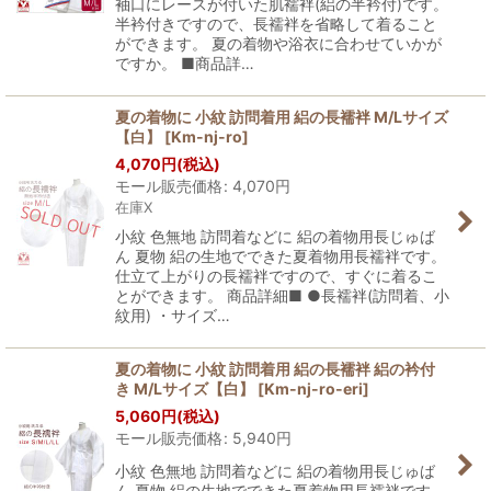
袖口にレースが付いた肌襦袢(絽の半衿付)です。
半衿付きですので、長襦袢を省略して着ること
ができます。 夏の着物や浴衣に合わせていかが
ですか。 ■商品詳…
夏の着物に 小紋 訪問着用 絽の長襦袢 M/Lサイズ
【白】
[
Km-nj-ro
]
4,070
円
(税込)
モール販売価格
:
4,070
円
在庫X
小紋 色無地 訪問着などに 絽の着物用長じゅば
ん 夏物 絽の生地でできた夏着物用長襦袢です。
仕立て上がりの長襦袢ですので、すぐに着るこ
とができます。 商品詳細■ ●長襦袢(訪問着、小
紋用) ・サイズ…
夏の着物に 小紋 訪問着用 絽の長襦袢 絽の衿付
き M/Lサイズ【白】
[
Km-nj-ro-eri
]
5,060
円
(税込)
モール販売価格
:
5,940
円
小紋 色無地 訪問着などに 絽の着物用長じゅば
ん 夏物 絽の生地でできた夏着物用長襦袢です。