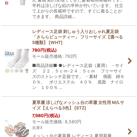
半衿は涼しげな絽の半衿が付いています。 仕立
て上がりの長襦袢ですので、すぐに着ることが
できます。 商品詳細…
レディース足袋 刺しゅう入りおしゃれ夏足袋
「さららビューティー」 フリーサイズ【選べる
5種類】
[
WHT
]
780
円
(税込)
モール販売価格
:
792
円
■商品詳細■ ●レディース足袋（夏用） ・サイ
ズ ２２．５ｃｍ-２４．５ｃｍ フリーサイ
ズのストレッチ足袋です。 ・素材 側面 綿６
０％、 ポリエステル ４０％ 底面 ナイロ
ン １００％ …
夏草履 涼しげなメッシュ台の草履 女性用 M/Lサ
イズ【えらべる3色】
[
STZ
]
7,980
円
(税込)
モール販売価格
:
8,580
円
在庫X
メッシュ台の夏草履 レディース 夏用草履