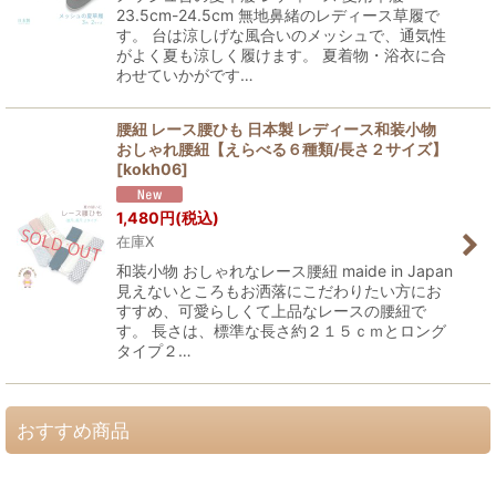
23.5cm-24.5cm 無地鼻緒のレディース草履で
す。 台は涼しげな風合いのメッシュで、通気性
がよく夏も涼しく履けます。 夏着物・浴衣に合
わせていかがです…
腰紐 レース腰ひも 日本製 レディース和装小物
おしゃれ腰紐【えらべる６種類/長さ２サイズ】
[
kokh06
]
1,480
円
(税込)
在庫X
和装小物 おしゃれなレース腰紐 maide in Japan
見えないところもお洒落にこだわりたい方にお
すすめ、可愛らしくて上品なレースの腰紐で
す。 長さは、標準な長さ約２１５ｃｍとロング
タイプ２…
おすすめ商品