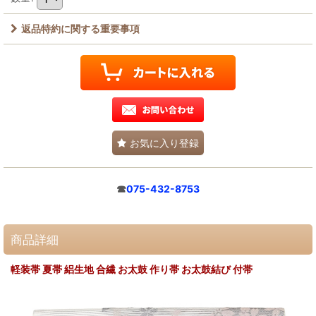
返品特約に関する重要事項
お気に入り登録
☎
075-432-8753
商品詳細
軽装帯 夏帯 絽生地 合繊 お太鼓 作り帯 お太鼓結び 付帯