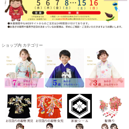
ショップ内 カテゴリー