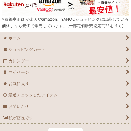
※京都室町st.が楽天やamazon、YAHOOショッピングに出品している
価格よりも安価で販売しています。(一部定価販売協定商品を除く)
ホーム
ショッピングカート
カレンダー
マイページ
お気に入り
最近チェックしたアイテム
お問い合せ
私が店長です