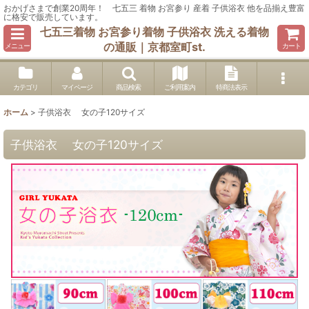
おかげさまで創業20周年！ 七五三 着物 お宮参り 産着 子供浴衣 他を品揃え豊富
に格安で販売しています。
七五三着物 お宮参り着物 子供浴衣 洗える着物
の通販｜京都室町st.
メニュー
カート
カテゴリ
マイページ
商品検索
ご利用案内
特商法表示
ホーム
>
子供浴衣 女の子120サイズ
子供浴衣 女の子120サイズ