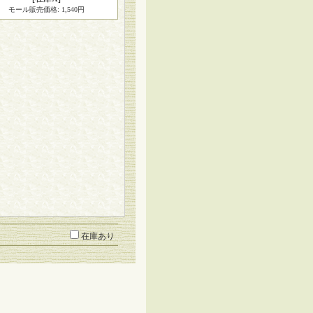
モール販売価格
:
1,540円
在庫あり