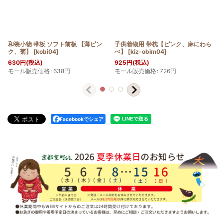
和装小物 帯板 ソフト前板 【薄ピン
子供着物用 帯枕【ピンク、麻にわら
ク、菊】
[
kobi04
]
べ】
[
kiz-obim04
]
630
円
(税込)
925
円
(税込)
モール販売価格
:
638
円
モール販売価格
:
726
円
Facebookでシェア