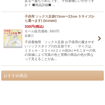
ある一越ちりめんです。 子供着物にいかがです
か？ ■商品詳細■ …
子供用 ソックス足袋(13cm〜22cm ５サイズか
ら選べます)
[
kiztabi
]
330
円
(税込)
モール販売価格
:
880
円
在庫◎
子供着物用 ソックス足袋 お子様用の履きやす
いソックスタイプの白足袋です。 ・サイズは、
１３ｃｍ－２２ｃｍ(２ｃｍ刻み) ※モニターの色
の加減により写真の色と実際の商品の色が異な
って見えることがあ…
おすすめ商品