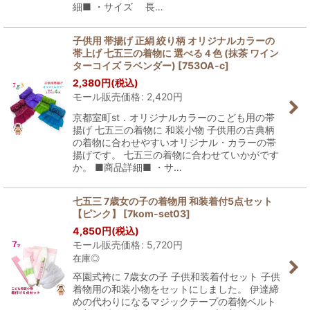
細■ ・サイズ 長…
子供用 帯揚げ 正絹 絞り柄 オリジナルカラーの
帯上げ 七五三の着物に 選べる４色 (抹茶 ワイン
ターコイズ ラベンダー)
[
753OA-c
]
2,380
円
(税込)
モール販売価格
:
2,420
円
京都室町st．オリジナルカラーのこども用の帯
揚げ 七五三の着物に 和装小物 子供用の古典柄
の着物に合わせやすいオリジナル・カラーの帯
揚げです。 七五三の着物に合わせていかがです
か。 ■商品詳細■ ・サ…
七五三 7歳女の子の着物用 和装着付5点セット
【ピンク】
[
7kom-set03
]
4,850
円
(税込)
モール販売価格
:
5,720
円
在庫◎
卒園式袴に 7歳女の子 子供和装着付セット 子供
着物用の和装小物をセットにしました。 伊達締
めの代わりになるマジックテープの着物ベルト