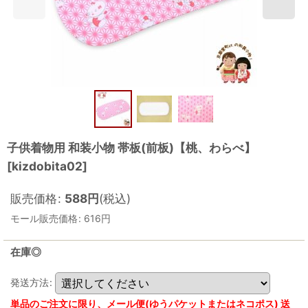
子供着物用 和装小物 帯板(前板)【桃、わらべ】
[
kizdobita02
]
販売価格
:
588
円
(税込)
モール販売価格
:
616
円
在庫◎
発送方法
:
単品のご注文に限り、メール便(ゆうパケットまたはネコポス) 送