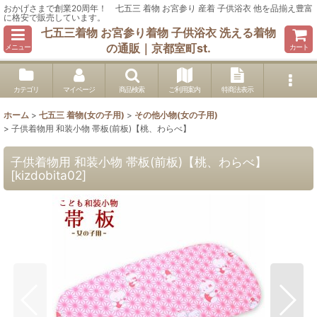
おかげさまで創業20周年！ 七五三 着物 お宮参り 産着 子供浴衣 他を品揃え豊富
に格安で販売しています。
七五三着物 お宮参り着物 子供浴衣 洗える着物
の通販｜京都室町st.
メニュー
カート
カテゴリ
マイページ
商品検索
ご利用案内
特商法表示
ホーム
>
七五三 着物(女の子用)
>
その他小物(女の子用)
>
子供着物用 和装小物 帯板(前板)【桃、わらべ】
子供着物用 和装小物 帯板(前板)【桃、わらべ】
[
kizdobita02
]