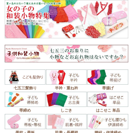
七五三髪飾り
半衿・重ね衿
帯揚げ
帯締め
しごき
はこせこ 単品
帯枕・帯板
肌着・長襦袢
腰紐・伊達締め