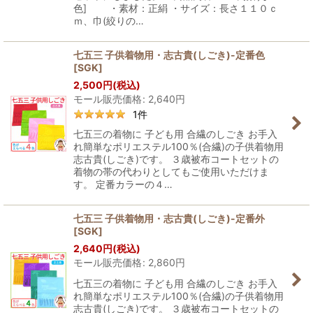
色] ・素材：正絹 ・サイズ：長さ１１０ｃ
ｍ、巾(絞りの…
七五三 子供着物用・志古貴(しごき)-定番色
[
SGK
]
2,500
円
(税込)
モール販売価格
:
2,640
円
1
件
七五三の着物に 子ども用 合繊のしごき お手入
れ簡単なポリエステル100％(合繊)の子供着物用
志古貴(しごき)です。 ３歳被布コートセットの
着物の帯の代わりとしてもご使用いただけま
す。 定番カラーの４…
七五三 子供着物用・志古貴(しごき)-定番外
[
SGK
]
2,640
円
(税込)
モール販売価格
:
2,860
円
七五三の着物に 子ども用 合繊のしごき お手入
れ簡単なポリエステル100％(合繊)の子供着物用
志古貴(しごき)です。 ３歳被布コートセットの