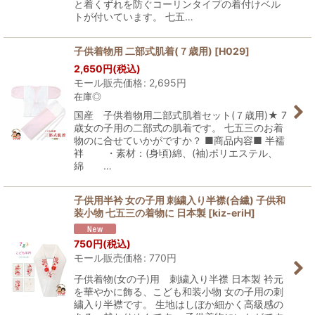
と着くずれを防ぐコーリンタイプの着付けベル
トが付いています。 七五…
子供着物用 二部式肌着(７歳用)
[
H029
]
2,650
円
(税込)
モール販売価格
:
2,695
円
在庫◎
国産 子供着物用二部式肌着セット(７歳用)★ 7
歳女の子用の二部式の肌着です。 七五三のお着
物のに合せていかがですか？ ■商品内容■ 半襦
袢 ・素材：(身頃)綿、(袖)ポリエステル、
綿 …
子供用半衿 女の子用 刺繍入り半襟(合繊) 子供和
装小物 七五三の着物に 日本製
[
kiz-eriH
]
750
円
(税込)
モール販売価格
:
770
円
子供着物(女の子)用 刺繍入り半襟 日本製 衿元
を華やかに飾る、こども和装小物 女の子用の刺
繍入り半襟です。 生地はしぼか細かく高級感の