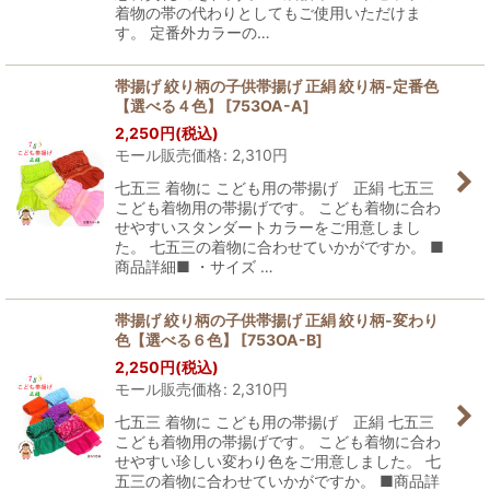
着物の帯の代わりとしてもご使用いただけま
す。 定番外カラーの…
帯揚げ 絞り柄の子供帯揚げ 正絹 絞り柄-定番色
【選べる４色】
[
753OA-A
]
2,250
円
(税込)
モール販売価格
:
2,310
円
七五三 着物に こども用の帯揚げ 正絹 七五三
こども着物用の帯揚げです。 こども着物に合わ
せやすいスタンダートカラーをご用意しまし
た。 七五三の着物に合わせていかがですか。 ■
商品詳細■ ・サイズ …
帯揚げ 絞り柄の子供帯揚げ 正絹 絞り柄-変わり
色【選べる６色】
[
753OA-B
]
2,250
円
(税込)
モール販売価格
:
2,310
円
七五三 着物に こども用の帯揚げ 正絹 七五三
こども着物用の帯揚げです。 こども着物に合わ
せやすい珍しい変わり色をご用意しました。 七
五三の着物に合わせていかがですか。 ■商品詳