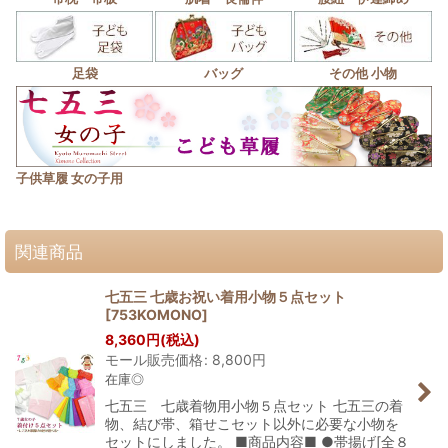
足袋
バッグ
その他 小物
子供草履 女の子用
関連商品
七五三 七歳お祝い着用小物５点セット
[
753KOMONO
]
8,360
円
(税込)
モール販売価格
:
8,800
円
在庫◎
七五三 七歳着物用小物５点セット 七五三の着
物、結び帯、箱せこセット以外に必要な小物を
セットにしました。 ■商品内容■ ●帯揚げ[全８