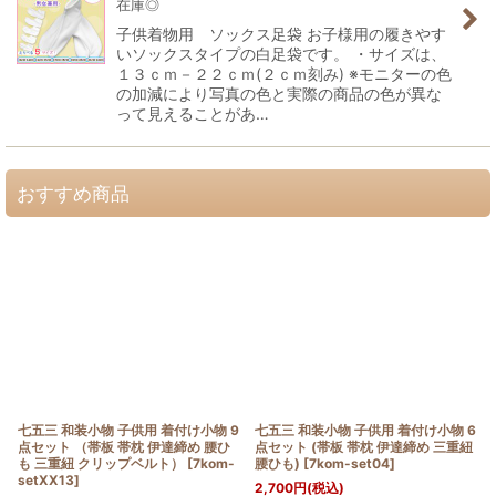
在庫◎
子供着物用 ソックス足袋 お子様用の履きやす
いソックスタイプの白足袋です。 ・サイズは、
１３ｃｍ－２２ｃｍ(２ｃｍ刻み) ※モニターの色
の加減により写真の色と実際の商品の色が異な
って見えることがあ…
おすすめ商品
七五三 和装小物 子供用 着付け小物 9
七五三 和装小物 子供用 着付け小物 6
点セット （帯板 帯枕 伊達締め 腰ひ
点セット (帯板 帯枕 伊達締め 三重紐
も 三重紐 クリップベルト）
[
7kom-
腰ひも)
[
7kom-set04
]
setXX13
]
2,700
円
(税込)