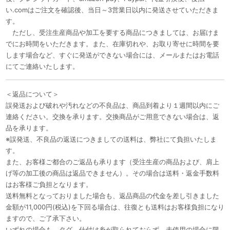
い.comはご注文を確認後、当日～3営業日以内に発送させていただきま
す。
ただし、受注生産商品や加工を要する商品につきましては、お届けま
でにお時間をいただきます。また、在庫切れや、お取り寄せに時間を要
します場合など、すぐに発送ができない場合には、メールまたはお電話
にてご連絡いたします。
＜返品について＞
誤発送および破れや汚れなどの不良品は、商品到着より１週間以内にご
連絡ください。交換を承ります。交換商品がご用意できない場合は、返
品を承ります。
※誤発送、不良品の返送につきましての送料は、弊社にて負担いたしま
す。
また、お客様ご都合のご返品も承ります（受注生産の商品および、肩上
げ等の加工後の商品は返品できません）。その場合は送料・返金手数料
はお客様ご負担となります。
送料無料となっておりました場合も、返品商品の代金を差し引きました
金額が11,000円(税込)を下回る場合は、往復とも送料はお客様負担になり
ますので、ご了承下さい。
いずれの場合も、タグ、仕付け糸が取られておらず、未使用の場合に限