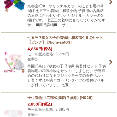
京都室町st．オリジナルカラーのこども用の帯
揚げ 七五三の着物に 和装小物 子供用の古典柄
の着物に合わせやすいオリジナル・カラーの帯
揚げです。 七五三の着物に合わせていかがです
か。 ■商品詳細■ ・サ…
七五三 7歳女の子の着物用 和装着付5点セット
【ピンク】
[
7kom-set03
]
4,850
円
(税込)
モール販売価格
:
5,720
円
在庫◎
卒園式袴に 7歳女の子 子供和装着付セット 子供
着物用の和装小物をセットにしました。 伊達締
めの代わりになるマジックテープの着物ベルト
と着くずれを防ぐコーリンタイプの着付けベル
トが付いています。 七五…
子供着物用 二部式肌着(７歳用)
[
H029
]
2,650
円
(税込)
モール販売価格
:
2,695
円
在庫◎