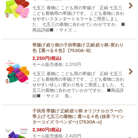
七五三 着物に こども用の帯揚げ 正絹 七五三
こども着物用の帯揚げです。 こども着物に合わ
せやすいスタンダートカラーをご用意しまし
た。 七五三の着物に合わせていかがですか。 ■
商品詳細■ ・サイズ …
帯揚げ 絞り柄の子供帯揚げ 正絹 絞り柄-変わり
色【選べる６色】
[
753OA-B
]
2,250
円
(税込)
モール販売価格
:
2,310
円
七五三 着物に こども用の帯揚げ 正絹 七五三
こども着物用の帯揚げです。 こども着物に合わ
せやすい珍しい変わり色をご用意しました。 七
五三の着物に合わせていかがですか。 ■商品詳
細■ ・サイズ 長…
子供用 帯揚げ 正絹 絞り柄 オリジナルカラーの
帯上げ 七五三の着物に 選べる４色 (抹茶 ワイン
ターコイズ ラベンダー)
[
753OA-c
]
2,380
円
(税込)
モール販売価格
:
2,420
円