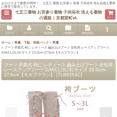
おかげさまで創業20周年！ 七五三 着物 お宮参り 産着 子供浴衣 他を品揃え豊富
に格安で販売しています。
七五三着物 お宮参り着物 子供浴衣 洗える着物
の通販｜京都室町st.
メニュー
カート
カテゴリ
マイページ
商品検索
ご利用案内
特商法表示
ホーム
>
草履、下駄、和装バック
>
草履
>
ブーツ 卒業式 袴に レディース 編み上げブーツ 女性用 レースアップブーツ
S/M/LL/2L/3Lサイズ 23.0cm-27.5cm【モカブラウン】
ブーツ 卒業式 袴に レディース 編み上げブーツ 女性用
レースアップブーツ S/M/LL/2L/3Lサイズ 23.0cm-
27.5cm【モカブラウン】
[
TLB9254C
]