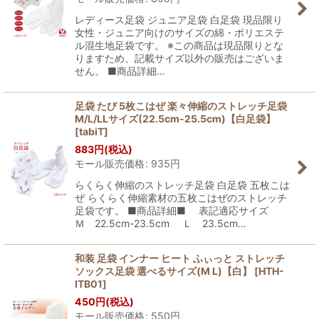
レディース足袋 ジュニア足袋 白足袋 現品限り
女性・ジュニア向けのサイズの綿・ポリエステ
ル混生地足袋です。 ※この商品は現品限りとな
りますため、記載サイズ以外の販売はございま
せん。 ■商品詳細…
足袋 たび 5枚こはぜ 楽々伸縮のストレッチ足袋
M/L/LLサイズ(22.5cm-25.5cm)【白足袋】
[
tabiT
]
883
円
(税込)
モール販売価格
:
935
円
らくらく伸縮のストレッチ足袋 白足袋 五枚こは
ぜ らくらく伸縮素材の五枚こはぜのストレッチ
足袋です。 ■商品詳細■ 表記適応サイズ
Ｍ 22.5cm-23.5cm Ｌ 23.5cm…
和装 足袋 インナー ヒート ふぃっと ストレッチ
ソックス足袋 選べるサイズ(M L)【白】
[
HTH-
ITB01
]
450
円
(税込)
モール販売価格
:
550
円