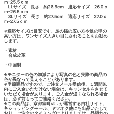
ｍ-25.5ｃｍ
LLサイズ 長さ 約26.5cm 適応サイズ 26.0ｃ
ｍ-26.5ｃｍ
3Lサイズ 長さ 約27.5cm 適応サイズ 27.0ｃ
ｍ-27.5ｃｍ
※適応サイズは目安です。足の幅の広い方や足の甲の
高い方は、ワンサイズ大きい目にされることをお勧め
します。
・素材
合成皮革
・中国製
※モニターの色の加減により写真の色と実際の商品の
色が異なって見えることがあります。
※季節商品ですので、ご注文メール受信後、１週間以
内にご入金いただけない場合は、キャンセルをさせて
いただく場合があります。ご入金が遅くなられる場合
は、必ず前もってご連絡ください。
※この商品は、京都室町st．が運営する自社サイト、
各ショッピングモール、ヤフオク他にも出品いたして
おり、ご注文のタイミングによりましては、品切れの