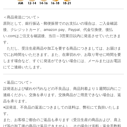
＜商品発送について＞
原則として、銀行振込・郵便振替でのお支払いの場合は、ご入金確認
後、クレジットカード、amazon pay、Paypal、代金引換便、後払
い.comはご注文を確認後、当日～3営業日以内に発送させていただきま
す。
ただし、受注生産商品や加工を要する商品につきましては、お届けま
でにお時間をいただきます。また、在庫切れや、お取り寄せに時間を要
します場合など、すぐに発送ができない場合には、メールまたはお電話
にてご連絡いたします。
＜返品について＞
誤発送および破れや汚れなどの不良品は、商品到着より１週間以内にご
連絡ください。交換を承ります。交換商品がご用意できない場合は、返
品を承ります。
※誤発送、不良品の返送につきましての送料は、弊社にて負担いたしま
す。
また、お客様ご都合のご返品も承ります（受注生産の商品および、肩上
げ等の加工後の商品は返品できません）。その場合は送料・返金手数料