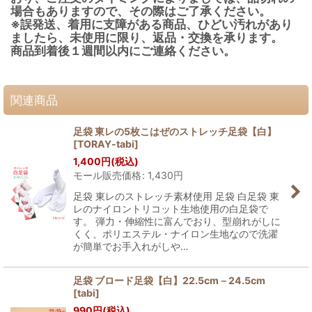
場合もありますので、その際はご了承ください。
※誤発送、着用に支障がある商品、ひどい汚れがあり
ましたら、未使用に限り、返品・交換を承ります。
商品到着後１週間以内にご連絡ください。
関連商品
足袋 東レの5枚こはぜのストレッチ足袋【白】
[
TORAY-tabi
]
1,400
円
(税込)
モール販売価格
:
1,430
円
足袋 東レのストレッチ素材使用 足袋 白足袋 東
レのナイロントリコット生地使用の白足袋で
す。 弾力・伸縮性に富んでおり、型崩れがしに
くく、ポリエステル・ナイロン生地なので洗濯
が簡単でお手入れがしや…
足袋 ブロード足袋【白】22.5cm－24.5cm
[
tabi
]
990
円
(税込)