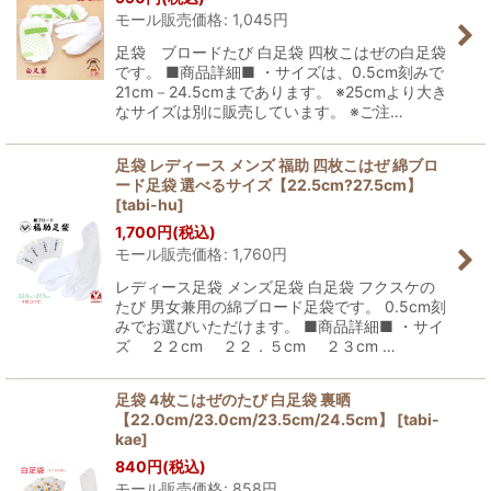
モール販売価格
:
1,045
円
足袋 ブロードたび 白足袋 四枚こはぜの白足袋
です。 ■商品詳細■ ・サイズは、0.5cm刻みで
21cm－24.5cmまであります。 ※25cmより大き
なサイズは別に販売しています。 ※ご注…
足袋 レディース メンズ 福助 四枚こはぜ 綿ブロ
ード足袋 選べるサイズ【22.5cm?27.5cm】
[
tabi-hu
]
1,700
円
(税込)
モール販売価格
:
1,760
円
レディース足袋 メンズ足袋 白足袋 フクスケの
たび 男女兼用の綿ブロード足袋です。 0.5cm刻
みでお選びいただけます。 ■商品詳細■ ・サイ
ズ ２２cm ２２．５cm ２３cm …
足袋 4枚こはぜのたび 白足袋 裏晒
【22.0cm/23.0cm/23.5cm/24.5cm】
[
tabi-
kae
]
840
円
(税込)
モール販売価格
:
858
円