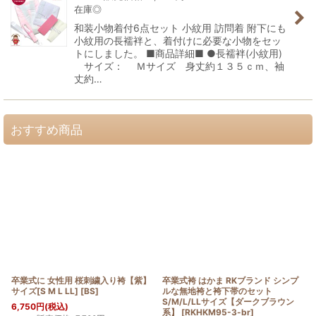
在庫◎
和装小物着付6点セット 小紋用 訪問着 附下にも
小紋用の長襦袢と、着付けに必要な小物をセッ
トにしました。 ■商品詳細■ ●長襦袢(小紋用)
サイズ： Ｍサイズ 身丈約１３５ｃｍ、袖
丈約…
おすすめ商品
卒業式に 女性用 桜刺繍入り袴【紫】
卒業式袴 はかま RKブランド シンプ
サイズ[S M L LL]
[
BS
]
ルな無地袴と袴下帯のセット
S/M/L/LLサイズ【ダークブラウン
6,750
円
(税込)
系】
[
RKHKM95-3-br
]