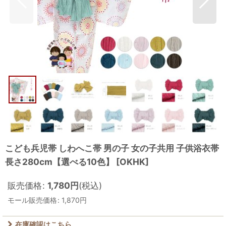
こども兵児帯 しわへこ帯 男の子 女の子共用 子供浴衣帯
長さ280cm【選べる10色】
[
OKHK
]
販売価格
:
1,780
円
(税込)
モール販売価格
:
1,870
円
在庫確認はこちら