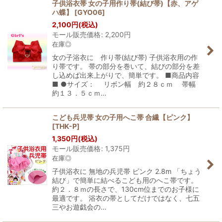
子供浴衣帯 女の子用作り帯(結び帯)【赤、アゲ
ハ蝶】
[
GYO06
]
2,100
円
(税込)
モール販売価格
:
2,200
円
在庫◎
女の子浴衣に 作り帯(結び帯) 子供浴衣用の作
り帯です。 帯の部分を巻いて、結びの部分を差
し込めば出来上がりで、簡単です。 ■商品内容
■ ●サイズ： リボン幅 約２８ｃｍ 帯幅
約１３．５ｃｍ…
こども兵児帯 女の子用へこ帯 合繊【ピンク】
[
THK-P
]
1,350
円
(税込)
モール販売価格
:
1,375
円
在庫◎
子供浴衣に 無地の兵児帯 ピンク 2.8m 「ちょう
結び」で簡単に結べるこども用のへこ帯です。
約２．８ｍの長さで、130cm位までのお子様に
最適です。 浴衣の帯としてだけではなく、七五
三やお遊戯会の…