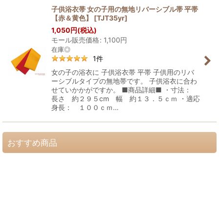
子供浴衣帯 女の子用の無地リバーシブル帯 平帯
【赤＆黄色】
[
TJT35yr
]
1,050
円
(税込)
モール販売価格
:
1,100
円
在庫◎
1
件
女の子の浴衣に 子供浴衣帯 平帯 子供用のリバ
ーシブルタイプの無地帯です。 子供浴衣に合わ
せていかかがですか。 ■商品詳細■ ・寸法：
長さ 約２９５cm 幅 約１３．５ｃｍ ・適応
身長： １００ｃｍ…
おすすめ商品