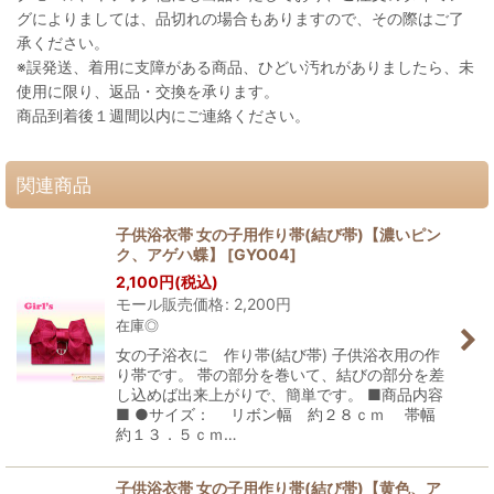
グによりましては、品切れの場合もありますので、その際はご了
承ください。
※誤発送、着用に支障がある商品、ひどい汚れがありましたら、未
使用に限り、返品・交換を承ります。
商品到着後１週間以内にご連絡ください。
関連商品
子供浴衣帯 女の子用作り帯(結び帯)【濃いピン
ク、アゲハ蝶】
[
GYO04
]
2,100
円
(税込)
モール販売価格
:
2,200
円
在庫◎
女の子浴衣に 作り帯(結び帯) 子供浴衣用の作
り帯です。 帯の部分を巻いて、結びの部分を差
し込めば出来上がりで、簡単です。 ■商品内容
■ ●サイズ： リボン幅 約２８ｃｍ 帯幅
約１３．５ｃｍ…
子供浴衣帯 女の子用作り帯(結び帯)【黄色、ア