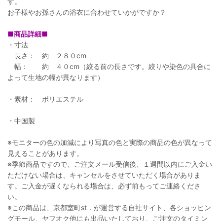
す。
お子様やお孫さんの浴衣に合わせていかがですか？
■商品詳細■
・寸法
長さ： 約 ２８０cm
幅： 約 ４０cm（絞る前の長さです。絞りや染色の具合に
よって生地の幅が異なります）
・素材： ポリエステル
・中国製
※モニターの色の加減により写真の色と実際の商品の色が異なって
見えることがあります。
※季節商品ですので、ご注文メール受信後、１週間以内にご入金い
ただけない場合は、キャンセルをさせていただく場合がありま
す。ご入金が遅くなられる場合は、必ず前もってご連絡くださ
い。
※この商品は、京都室町st．が運営する自社サイト、各ショッピン
グモール、ヤフオク他にも出品いたしており、ご注文のタイミン