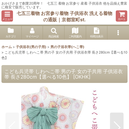
おかげさまで創業20周年！ 七五三 着物 お宮参り 産着 子供浴衣 他を品揃え豊富
に格安で販売しています。
七五三着物 お宮参り着物 子供浴衣 洗える着物
の通販｜京都室町st.
メニュー
カート
カテゴリ
マイページ
商品検索
ご利用案内
特商法表示
ホーム
>
子供浴衣(男の子用)
>
男の子浴衣帯(へこ帯)
>
こども兵児帯 しわへこ帯 男の子 女の子共用 子供浴衣帯 長さ280cm【選べる10
色】
こども兵児帯 しわへこ帯 男の子 女の子共用 子供浴衣
帯 長さ280cm【選べる10色】
[
OKHK
]