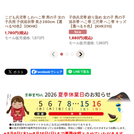
帯 絞り染め 女の子 男の子
子供兵児帯 女の子 男の子 男女兼用
子供 兵児帯
へこ帯 三尺帯 へこ帯 キッズ
こども浴衣帯 絞り へこ帯 約2.8ｍ
子 男の子 
６色】
[
KHK310
]
【選べる９色】
[
THKb
]
べる14色】
[
1,480
円
(税込)
モール販売価格
:
1,540
円
(税込)
1,900
円
(税
売価格
:
1,980
円
モール販売
Facebookでシェア
※8月6日(木)〜8月16日(日)まで夏季休暇とさせていただきます。