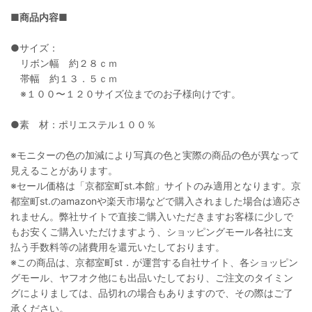
■商品内容■
●サイズ：
リボン幅 約２８ｃｍ
帯幅 約１３．５ｃｍ
※１００〜１２０サイズ位までのお子様向けです。
●素 材：ポリエステル１００％
※モニターの色の加減により写真の色と実際の商品の色が異なって
見えることがあります。
※セール価格は「京都室町st.本館」サイトのみ適用となります。京
都室町st.のamazonや楽天市場などで購入されました場合は適応さ
れません。弊社サイトで直接ご購入いただきますお客様に少しで
もお安くご購入いただけますよう、ショッピングモール各社に支
払う手数料等の諸費用を還元いたしております。
※この商品は、京都室町st．が運営する自社サイト、各ショッピン
グモール、ヤフオク他にも出品いたしており、ご注文のタイミン
グによりましては、品切れの場合もありますので、その際はご了
承ください。