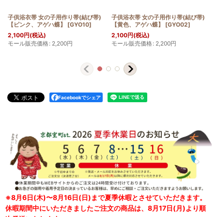
子供浴衣帯 女の子用作り帯(結び帯)
子供浴衣帯 女の子用作り帯(結び帯)
【ピンク、アゲハ蝶】
[
GYO10
]
【黄色、アゲハ蝶】
[
GYO02
]
2,100
円
(税込)
2,100
円
(税込)
モール販売価格
:
2,200
円
モール販売価格
:
2,200
円
Facebookでシェア
※8月6日(木)〜8月16日(日)まで夏季休暇とさせていただきます。
休暇期間中にいただきましたご注文の商品は、8月17日(月)より順