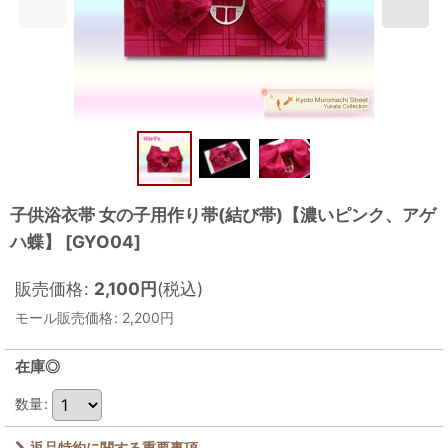
子供浴衣帯 女の子用作り帯(結び帯)【濃いピンク、アゲ
ハ蝶】
[
GYO04
]
販売価格
:
2,100
円
(税込)
モール販売価格
:
2,200
円
在庫◎
数量
:
返品特約に関する重要事項