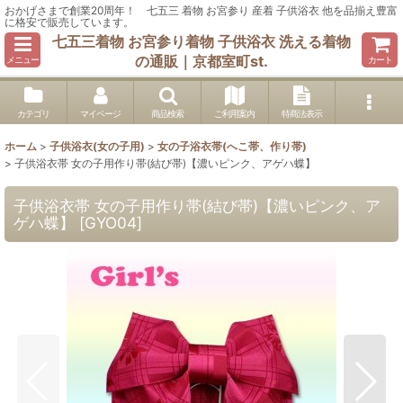
おかげさまで創業20周年！ 七五三 着物 お宮参り 産着 子供浴衣 他を品揃え豊富
に格安で販売しています。
七五三着物 お宮参り着物 子供浴衣 洗える着物
の通販｜京都室町st.
メニュー
カート
カテゴリ
マイページ
商品検索
ご利用案内
特商法表示
ホーム
>
子供浴衣(女の子用)
>
女の子浴衣帯(へこ帯、作り帯)
>
子供浴衣帯 女の子用作り帯(結び帯)【濃いピンク、アゲハ蝶】
子供浴衣帯 女の子用作り帯(結び帯)【濃いピンク、ア
ゲハ蝶】
[
GYO04
]