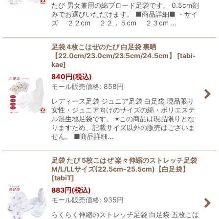
たび 男女兼用の綿ブロード足袋です。 0.5cm刻
みでお選びいただけます。 ■商品詳細■ ・サイ
ズ ２２cm ２２．５cm ２３cm …
足袋 4枚こはぜのたび 白足袋 裏晒
【22.0cm/23.0cm/23.5cm/24.5cm】
[
tabi-
kae
]
840
円
(税込)
モール販売価格
:
858
円
レディース足袋 ジュニア足袋 白足袋 現品限り
女性・ジュニア向けのサイズの綿・ポリエステ
ル混生地足袋です。 ※この商品は現品限りとな
りますため、記載サイズ以外の販売はございま
せん。 ■商品詳細…
足袋 たび 5枚こはぜ 楽々伸縮のストレッチ足袋
M/L/LLサイズ(22.5cm-25.5cm)【白足袋】
[
tabiT
]
883
円
(税込)
モール販売価格
:
935
円
らくらく伸縮のストレッチ足袋 白足袋 五枚こは