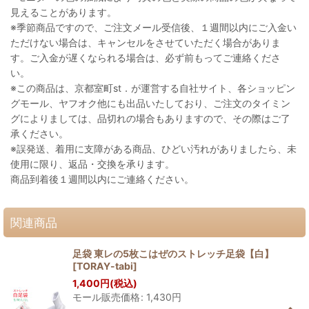
見えることがあります。
※季節商品ですので、ご注文メール受信後、１週間以内にご入金い
ただけない場合は、キャンセルをさせていただく場合がありま
す。ご入金が遅くなられる場合は、必ず前もってご連絡くださ
い。
※この商品は、京都室町st．が運営する自社サイト、各ショッピン
グモール、ヤフオク他にも出品いたしており、ご注文のタイミン
グによりましては、品切れの場合もありますので、その際はご了
承ください。
※誤発送、着用に支障がある商品、ひどい汚れがありましたら、未
使用に限り、返品・交換を承ります。
商品到着後１週間以内にご連絡ください。
関連商品
足袋 東レの5枚こはぜのストレッチ足袋【白】
[
TORAY-tabi
]
1,400
円
(税込)
モール販売価格
:
1,430
円