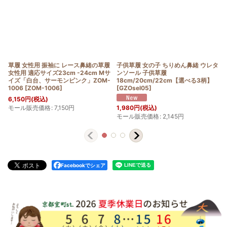
草履 女性用 振袖に レース鼻緒の草履
子供草履 女の子 ちりめん鼻緒 ウレタ
女性用 適応サイズ23cm -24cm Mサ
ンソール 子供草履
イズ「白台、サーモンピンク」ZOM-
18cm/20cm/22cm【選べる3柄】
1006
[
ZOM-1006
]
[
GZOsel05
]
6,150
円
(税込)
モール販売価格
:
7,150
円
1,980
円
(税込)
モール販売価格
:
2,145
円
Facebookでシェア