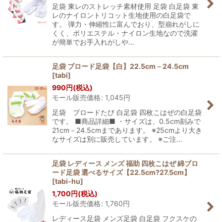
足袋 東レのストレッチ素材使用 足袋 白足袋 東
レのナイロントリコット生地使用の白足袋で
す。 弾力・伸縮性に富んでおり、型崩れがしに
くく、ポリエステル・ナイロン生地なので洗濯
が簡単でお手入れがしや…
足袋 ブロード足袋【白】22.5cm－24.5cm
[
tabi
]
990
円
(税込)
モール販売価格
:
1,045
円
足袋 ブロードたび 白足袋 四枚こはぜの白足袋
です。 ■商品詳細■ ・サイズは、0.5cm刻みで
21cm－24.5cmまであります。 ※25cmより大き
なサイズは別に販売しています。 ※ご注…
足袋 レディース メンズ 福助 四枚こはぜ 綿ブロ
ード足袋 選べるサイズ【22.5cm?27.5cm】
[
tabi-hu
]
1,700
円
(税込)
モール販売価格
:
1,760
円
レディース足袋 メンズ足袋 白足袋 フクスケの