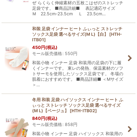
ぜ らくらく伸縮素材の五枚こはぜのストレッチ
足袋です。 ■商品詳細■ 表記適応サイズ
Ｍ 22.5cm-23.5cm Ｌ 23.5cm…
和装 足袋 インナー ヒート ふぃっと ストレッチ
ソックス足袋 選べるサイズ(M L)【白】
[
HTH-
ITB01
]
450
円
(税込)
モール販売価格
:
550
円
和装小物 インナー 足袋 和装用の足袋の下に履
くインナーです。 東レの発熱、保温素材のソフ
トサーモを使用したソックス足袋です。 冬場の
肌着におすすめです。 ■商品詳細■ ＜Mサイズ
＞…
冬用 和装 足袋 ハイソックス インナー ヒート ふ
ぃっと ストレッチ ソックス足袋 選べるサイズ
(M L)【ベージュ】
[
HTH-ITB02
]
840
円
(税込)
モール販売価格
:
858
円
和装小物 インナー 足袋 ハイソックス 和装用の