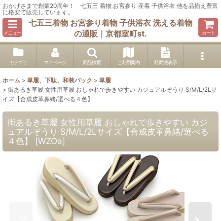
おかげさまで創業20周年！ 七五三 着物 お宮参り 産着 子供浴衣 他を品揃え豊富
に格安で販売しています。
七五三着物 お宮参り着物 子供浴衣 洗える着物
の通販｜京都室町st.
メニュー
カート
カテゴリ
マイページ
商品検索
ご利用案内
特商法表示
ホーム
>
草履、下駄、和装バック
>
草履
>
街あるき草履 女性用草履 おしゃれで歩きやすい カジュアルぞうり S/M/L/2Lサ
イズ【合成皮革鼻緒/選べる４色】
街あるき草履 女性用草履 おしゃれで歩きやすい カジ
ュアルぞうり S/M/L/2Lサイズ【合成皮革鼻緒/選べる
４色】
[
WZOa
]