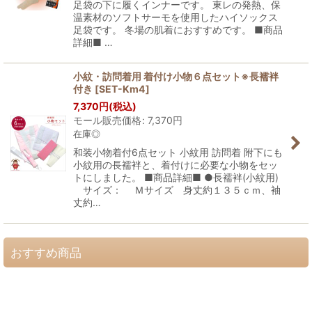
足袋の下に履くインナーです。 東レの発熱、保
温素材のソフトサーモを使用したハイソックス
足袋です。 冬場の肌着におすすめです。 ■商品
詳細■ …
小紋・訪問着用 着付け小物６点セット※長襦袢
付き
[
SET-Km4
]
7,370
円
(税込)
モール販売価格
:
7,370
円
在庫◎
和装小物着付6点セット 小紋用 訪問着 附下にも
小紋用の長襦袢と、着付けに必要な小物をセッ
トにしました。 ■商品詳細■ ●長襦袢(小紋用)
サイズ： Ｍサイズ 身丈約１３５ｃｍ、袖
丈約…
おすすめ商品