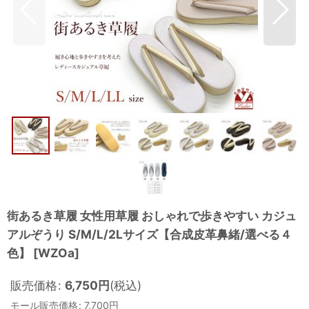
街あるき草履 女性用草履 おしゃれで歩きやすい カジュ
アルぞうり S/M/L/2Lサイズ【合成皮革鼻緒/選べる４
色】
[
WZOa
]
販売価格
:
6,750
円
(税込)
モール販売価格
:
7,700
円