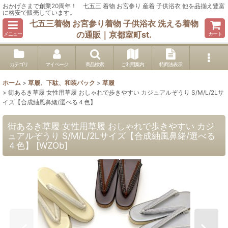
おかげさまで創業20周年！ 七五三 着物 お宮参り 産着 子供浴衣 他を品揃え豊富
に格安で販売しています。
七五三着物 お宮参り着物 子供浴衣 洗える着物
の通販｜京都室町st.
メニュー
カート
カテゴリ
マイページ
商品検索
ご利用案内
特商法表示
ホーム
>
草履、下駄、和装バック
>
草履
>
街あるき草履 女性用草履 おしゃれで歩きやすい カジュアルぞうり S/M/L/2Lサ
イズ【合成紬風鼻緒/選べる４色】
街あるき草履 女性用草履 おしゃれで歩きやすい カジ
ュアルぞうり S/M/L/2Lサイズ【合成紬風鼻緒/選べる
４色】
[
WZOb
]