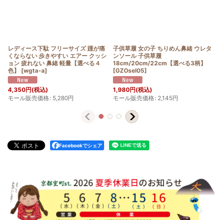
ディース下駄 フリーサイズ 踵が痛
子供草履 女の子 ちりめん鼻緒 ウレタ
草履 
らない 歩きやすい エアー クッシ
ンソール 子供草履
女性用 
 疲れない 鼻緒 軽量【選べる４
18cm/20cm/22cm【選べる3柄】
イズ「
】
[
wgta-a
]
[
GZOsel05
]
1006
[
6,150
モール
350
円
(税込)
1,980
円
(税込)
ール販売価格
:
5,280
円
モール販売価格
:
2,145
円
Facebookでシェア