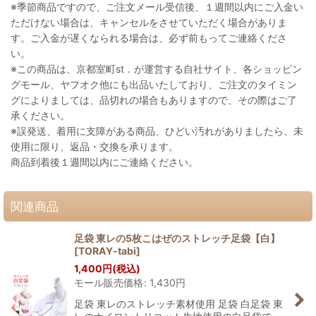
※季節商品ですので、ご注文メール受信後、１週間以内にご入金い
ただけない場合は、キャンセルをさせていただく場合がありま
す。ご入金が遅くなられる場合は、必ず前もってご連絡くださ
い。
※この商品は、京都室町st．が運営する自社サイト、各ショッピン
グモール、ヤフオク他にも出品いたしており、ご注文のタイミン
グによりましては、品切れの場合もありますので、その際はご了
承ください。
※誤発送、着用に支障がある商品、ひどい汚れがありましたら、未
使用に限り、返品・交換を承ります。
商品到着後１週間以内にご連絡ください。
関連商品
足袋 東レの5枚こはぜのストレッチ足袋【白】
[
TORAY-tabi
]
1,400
円
(税込)
モール販売価格
:
1,430
円
足袋 東レのストレッチ素材使用 足袋 白足袋 東