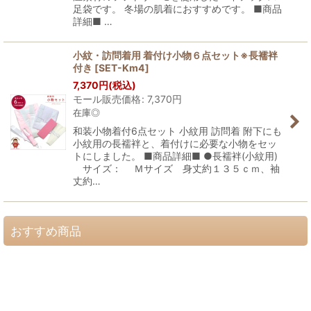
足袋です。 冬場の肌着におすすめです。 ■商品
詳細■ …
小紋・訪問着用 着付け小物６点セット※長襦袢
付き
[
SET-Km4
]
7,370
円
(税込)
モール販売価格
:
7,370
円
在庫◎
和装小物着付6点セット 小紋用 訪問着 附下にも
小紋用の長襦袢と、着付けに必要な小物をセッ
トにしました。 ■商品詳細■ ●長襦袢(小紋用)
サイズ： Ｍサイズ 身丈約１３５ｃｍ、袖
丈約…
おすすめ商品