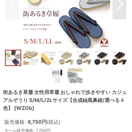
街あるき草履 女性用草履 おしゃれで歩きやすい カジュ
アルぞうり S/M/L/2Lサイズ【合成紬風鼻緒/選べる４
色】
[
WZOb
]
販売価格
:
6,750
円
(税込)
モール販売価格
:
7,700
円