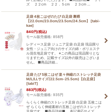
ズ ２２cm ２２．５cm ２３cm …
足袋 4枚こはぜのたび 白足袋 裏晒
【22.0cm/23.0cm/23.5cm/24.5cm】
[
tabi-
kae
]
840
円
(税込)
モール販売価格
:
858
円
レディース足袋 ジュニア足袋 白足袋 現品限り
女性・ジュニア向けのサイズの綿・ポリエステ
ル混生地足袋です。 ※この商品は現品限りとな
りますため、記載サイズ以外の販売はございま
せん。 ■商品詳細…
足袋 たび 5枚こはぜ 楽々伸縮のストレッチ足袋
M/L/LLサイズ(22.5cm-25.5cm)【白足袋】
[
tabiT
]
883
円
(税込)
モール販売価格
:
935
円
らくらく伸縮のストレッチ足袋 白足袋 五枚こは
ぜ らくらく伸縮素材の五枚こはぜのストレッチ
足袋です。 ■商品詳細■ 表記適応サイズ