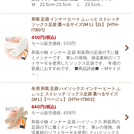
Ｍ 22.5cm-23.5cm Ｌ 23.5cm…
和装 足袋 インナー ヒート ふぃっと ストレッチ
ソックス足袋 選べるサイズ(M L)【白】
[
HTH-
ITB01
]
450
円
(税込)
モール販売価格
:
550
円
和装小物 インナー 足袋 和装用の足袋の下に履
くインナーです。 東レの発熱、保温素材のソフ
トサーモを使用したソックス足袋です。 冬場の
肌着におすすめです。 ■商品詳細■ ＜Mサイズ
＞…
冬用 和装 足袋 ハイソックス インナー ヒート ふ
ぃっと ストレッチ ソックス足袋 選べるサイズ
(M L)【ベージュ】
[
HTH-ITB02
]
840
円
(税込)
モール販売価格
:
858
円
和装小物 インナー 足袋 ハイソックス 和装用の
足袋の下に履くインナーです。 東レの発熱、保
温素材のソフトサーモを使用したハイソックス