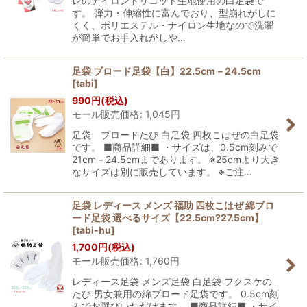
レのナイロントリコット生地使用の白足袋で
す。 弾力・伸縮性に富んでおり、型崩れがしに
くく、ポリエステル・ナイロン生地なので洗濯
が簡単でお手入れがしや…
足袋 ブロード足袋【白】22.5cm－24.5cm
[
tabi
]
990
円
(税込)
モール販売価格
:
1,045
円
足袋 ブロードたび 白足袋 四枚こはぜの白足袋
です。 ■商品詳細■ ・サイズは、0.5cm刻みで
21cm－24.5cmまであります。 ※25cmより大き
なサイズは別に販売しています。 ※ご注…
足袋 レディース メンズ 福助 四枚こはぜ 綿ブロ
ード足袋 選べるサイズ【22.5cm?27.5cm】
[
tabi-hu
]
1,700
円
(税込)
モール販売価格
:
1,760
円
レディース足袋 メンズ足袋 白足袋 フクスケの
たび 男女兼用の綿ブロード足袋です。 0.5cm刻
みでお選びいただけます。 ■商品詳細■ ・サイ