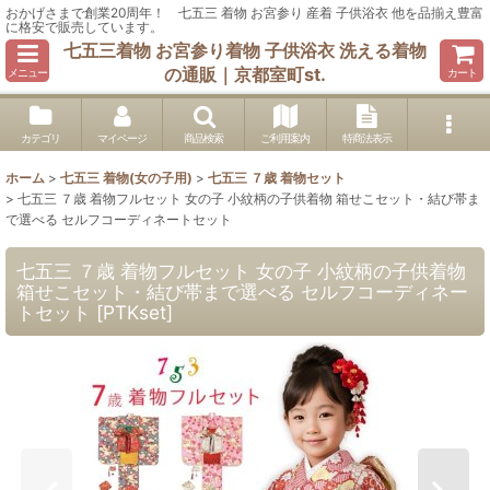
おかげさまで創業20周年！ 七五三 着物 お宮参り 産着 子供浴衣 他を品揃え豊富
に格安で販売しています。
七五三着物 お宮参り着物 子供浴衣 洗える着物
の通販｜京都室町st.
メニュー
カート
カテゴリ
マイページ
商品検索
ご利用案内
特商法表示
ホーム
>
七五三 着物(女の子用)
>
七五三 ７歳 着物セット
>
七五三 ７歳 着物フルセット 女の子 小紋柄の子供着物 箱せこセット・結び帯ま
で選べる セルフコーディネートセット
七五三 ７歳 着物フルセット 女の子 小紋柄の子供着物
箱せこセット・結び帯まで選べる セルフコーディネー
トセット
[
PTKset
]