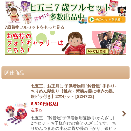
7歳着物フルセットをもっと見る
関連商品
七五三、お正月に 子供着物用 “鈴音屋” 手作り-
ちりめん髪飾り【桃赤・紫摘み藤に桃赤の蝶、
銀ビラ付き】2本セット
[
SZN722
]
6,820
円
(税込)
在庫△
七五三 “鈴音屋”子供着物用髪飾り(かんざし)
2本セット お子様向けの簪(かんざし)です。 ち
りめんつまみの小花に蝶や藤の下がり、銀ビラ