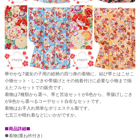
華やかな7歳女の子用の総柄の四つ身の着物に、結び帯とはこせこ
小物セット・しごきや帯揚げとその他着付けに必要な小物まで揃
えたフルセットでの販売です。
着物は7種類から選べ、帯と筥迫セットが6色から、帯揚げしごき
が8色から選べるコーデセット自在なセットです。
着物はお手入れ簡単なポリエステル製です。
七五三や晴れ着などにいかがですか。
■商品詳細■
●着物(重ね衿付き)