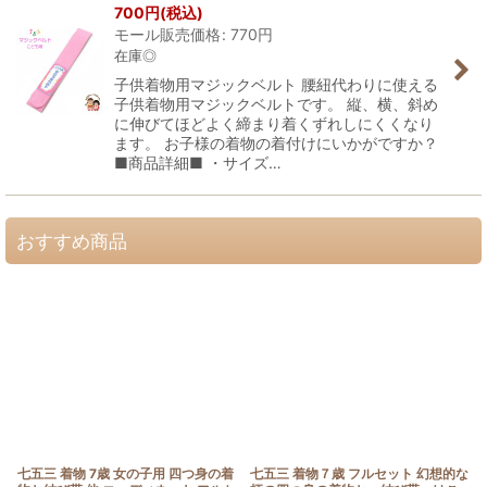
700
円
(税込)
モール販売価格
:
770
円
在庫◎
子供着物用マジックベルト 腰紐代わりに使える
子供着物用マジックベルトです。 縦、横、斜め
に伸びてほどよく締まり着くずれしにくくなり
ます。 お子様の着物の着付けにいかがですか？
■商品詳細■ ・サイズ…
おすすめ商品
七五三 着物 7歳 女の子用 四つ身の着
七五三 着物７歳 フルセット 幻想的な