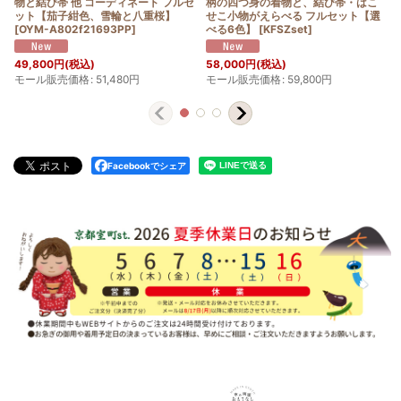
物と結び帯 他 コーディネート フルセ
柄の四つ身の着物と、結び帯・はこ
ット【茄子紺色、雪輪と八重桜】
せこ小物がえらべる フルセット【選
[
OYM-A802f21693PP
]
べる6色】
[
KFSZset
]
49,800
円
(税込)
58,000
円
(税込)
モール販売価格
:
51,480
円
モール販売価格
:
59,800
円
Facebookでシェア