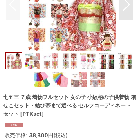
七五三 ７歳 着物フルセット 女の子 小紋柄の子供着物 箱
せこセット・結び帯まで選べる セルフコーディネート
セット
[
PTKset
]
販売価格
:
38,800
円
(税込)