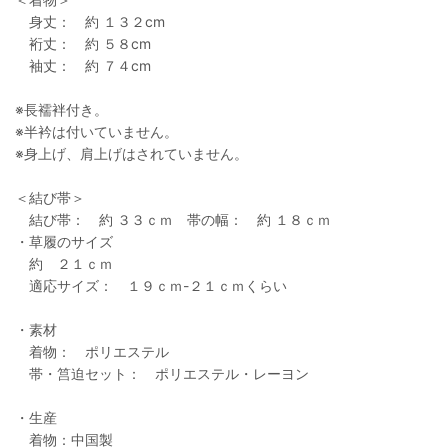
身丈： 約 １３２cm
裄丈： 約 ５８cm
袖丈： 約 ７４cm
※長襦袢付き。
※半衿は付いていません。
※身上げ、肩上げはされていません。
＜結び帯＞
結び帯： 約 ３３ｃｍ 帯の幅： 約 １８ｃｍ
・草履のサイズ
約 ２１ｃｍ
適応サイズ： １９ｃｍ-２１ｃｍくらい
・素材
着物： ポリエステル
帯・筥迫セット： ポリエステル・レーヨン
・生産
着物：中国製