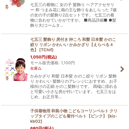
七五三の着物に 女の子 髪飾り ヘアアクセサリ
ー 和 つまみ花に扇の王な飾りをあしらった 7歳
の女の子の髪飾り2点セットです。 七五三の着
物に合わせていかがですか。 ■商品詳細■ ●髪
飾り大(コームタ…
七五三 髪飾り 房付き 狆ころ 和髪 日本髪 かのこ
絞り リボン かわいい かみかざり【えらべる４
色】
[
TChif
]
1,050
円
(税込)
モール販売価格
:
1,100
円
在庫△
かみかざり 和髪 日本髪 かのこ絞り リボン 髪飾
り かわいい 髪飾りのアレンジにおすすめ、お子
様向けの正絹 かのこ髪飾りです。 両端に揺れる
と可愛い小さな房が付いています。 七五三をは
じめ、お正月等…
子供着物用 和装小物 こどもコーリンベルト クリ
ップタイプのこども着付ベルト【ピンク】
[
kiz-
kb02
]
680
円
(税込)