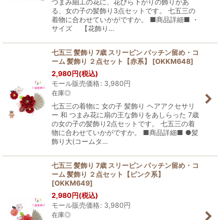
つまみ細工の花に、花びら下がりの飾りがあ
る、女の子の髪飾り3点セットです。 七五三の
着物に合わせていかがですか。 ■商品詳細■ ・
サイズ 【花飾り…
七五三 髪飾り 7歳 スリーピン パッチン留め・コ
ーム 髪飾り ２点セット【赤系】
[
OKKM648
]
2,980
円
(税込)
モール販売価格
:
3,980
円
在庫◎
七五三の着物に 女の子 髪飾り ヘアアクセサリ
ー 和 つまみ花に扇の王な飾りをあしらった 7歳
の女の子の髪飾り2点セットです。 七五三の着
物に合わせていかがですか。 ■商品詳細■ ●髪
飾り大(コームタ…
七五三 髪飾り 7歳 スリーピン パッチン留め・コ
ーム 髪飾り ２点セット【ピンク系】
[
OKKM649
]
2,980
円
(税込)
モール販売価格
:
3,980
円
在庫◎