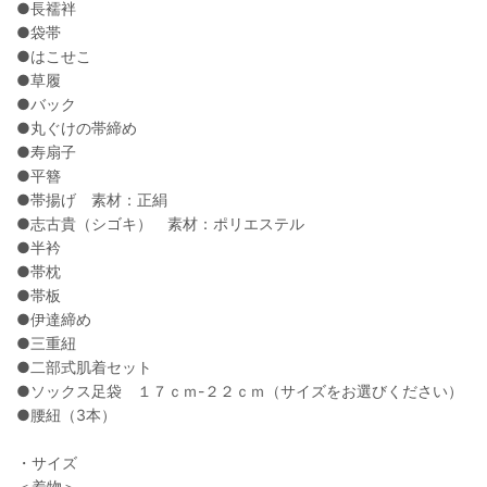
●長襦袢
●袋帯
●はこせこ
●草履
●バック
●丸ぐけの帯締め
●寿扇子
●平簪
●帯揚げ 素材：正絹
●志古貴（シゴキ） 素材：ポリエステル
●半衿
●帯枕
●帯板
●伊達締め
●三重紐
●二部式肌着セット
●ソックス足袋 １７ｃｍ-２２ｃｍ（サイズをお選びください）
●腰紐（3本）
・サイズ
＜着物＞