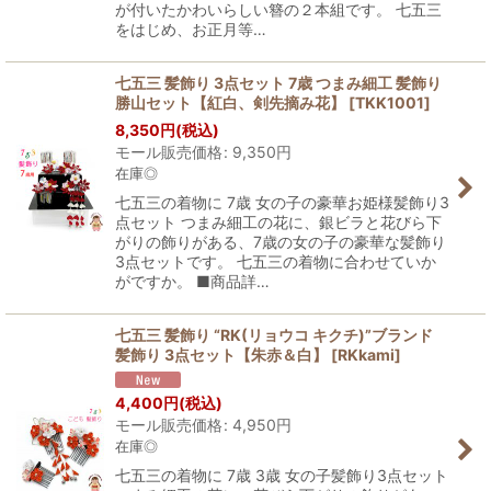
が付いたかわいらしい簪の２本組です。 七五三
をはじめ、お正月等…
七五三 髪飾り 3点セット 7歳 つまみ細工 髪飾り
勝山セット【紅白、剣先摘み花】
[
TKK1001
]
8,350
円
(税込)
モール販売価格
:
9,350
円
在庫◎
七五三の着物に 7歳 女の子の豪華お姫様髪飾り3
点セット つまみ細工の花に、銀ビラと花びら下
がりの飾りがある、7歳の女の子の豪華な髪飾り
3点セットです。 七五三の着物に合わせていか
がですか。 ■商品詳…
七五三 髪飾り “RK(リョウコ キクチ)”ブランド
髪飾り 3点セット【朱赤＆白】
[
RKkami
]
4,400
円
(税込)
モール販売価格
:
4,950
円
在庫◎
七五三の着物に 7歳 3歳 女の子髪飾り3点セット