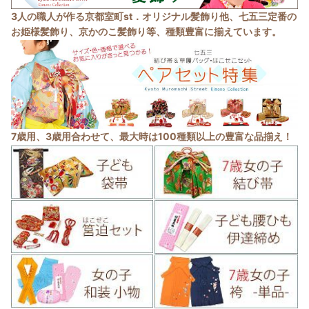
3人の職人が作る京都室町st．オリジナル髪飾り他、七五三定番の
お姫様髪飾り、京かのこ髪飾り等、種類豊富に揃えています。
7歳用、3歳用合わせて、最大時は100種類以上の豊富な品揃え！