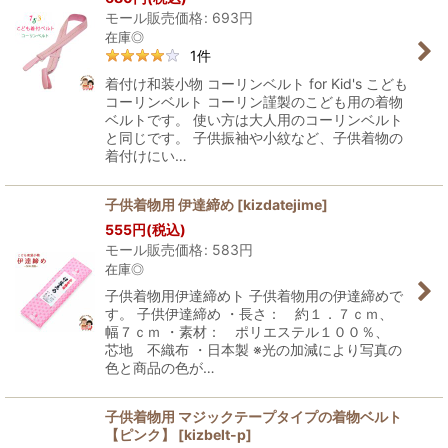
モール販売価格
:
693
円
在庫◎
1
件
着付け和装小物 コーリンベルト for Kid's こども
コーリンベルト コーリン謹製のこども用の着物
ベルトです。 使い方は大人用のコーリンベルト
と同じです。 子供振袖や小紋など、子供着物の
着付けにい…
子供着物用 伊達締め
[
kizdatejime
]
555
円
(税込)
モール販売価格
:
583
円
在庫◎
子供着物用伊達締めト 子供着物用の伊達締めで
す。 子供伊達締め ・長さ： 約１．７ｃｍ、
幅７ｃｍ ・素材： ポリエステル１００％、
芯地 不織布 ・日本製 ※光の加減により写真の
色と商品の色が…
子供着物用 マジックテープタイプの着物ベルト
【ピンク】
[
kizbelt-p
]