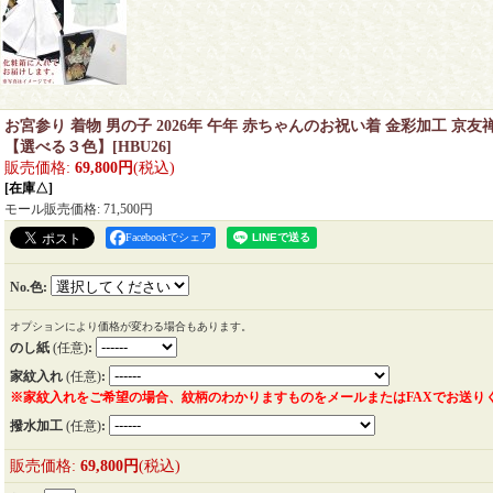
お宮参り 着物 男の子 2026年 午年 赤ちゃんのお祝い着 金彩加工 京友禅
【選べる３色】
[
HBU26
]
販売価格
:
69,800円
(税込)
[在庫△]
モール販売価格
:
71,500円
Facebookでシェア
No.色
:
オプションにより価格が変わる場合もあります。
のし紙
(任意)
:
家紋入れ
(任意)
:
※家紋入れをご希望の場合、紋柄のわかりますものをメールまたはFAXでお送り
撥水加工
(任意)
:
販売価格
:
69,800円
(税込)