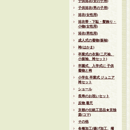
子供浴衣(女の子用)
子供浴衣(男の子用)
浴衣(女性用)
浴衣帯・下駄・髪飾り・
小物(女性用)
浴衣(男性用)
成人式の着物(振袖)
袴(はかま)
卒業式の衣装(二尺袖、
小振袖、袴セット)
卒園式、入学式に 子供
着物と袴
小学生 卒業式 ジュニア
袴セット
ショール
長寿のお祝いセット
反物 着尺
京都の伝統工芸品★京独
楽(コマ)
その他
各種加工(揚げ加工、撥