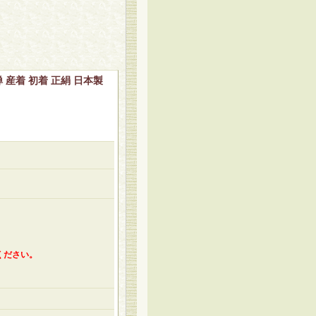
 産着 初着 正絹 日本製
ください。