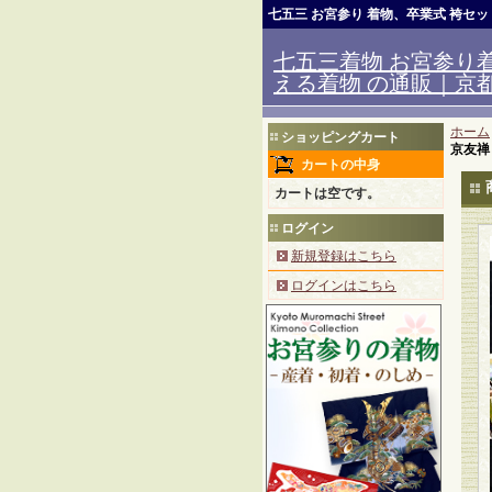
七五三 お宮参り 着物、卒業式 袴セ
七五三着物 お宮参り着
える着物 の通販｜京都室
ホーム
ショッピングカート
京友禅
カートの中身
カートは空です。
ログイン
新規登録はこちら
ログインはこちら