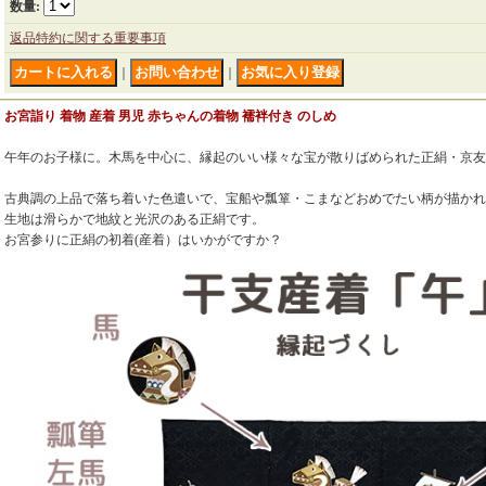
数量
:
返品特約に関する重要事項
｜
｜
お宮詣り 着物 産着 男児 赤ちゃんの着物 襦袢付き のしめ
午年のお子様に。木馬を中心に、縁起のいい様々な宝が散りばめられた正絹・京友
古典調の上品で落ち着いた色遣いで、宝船や瓢箪・こまなどおめでたい柄が描かれ
生地は滑らかで地紋と光沢のある正絹です。
お宮参りに正絹の初着(産着）はいかがですか？