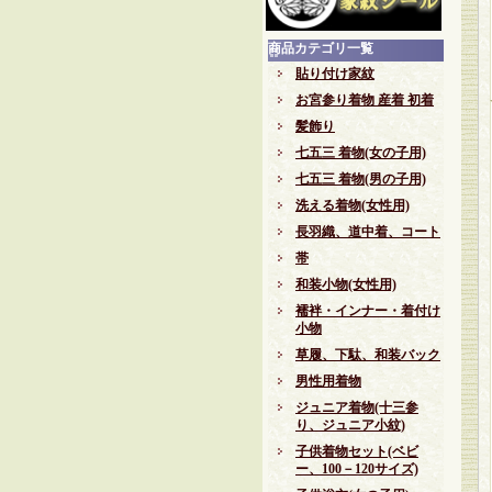
商品カテゴリ一覧
貼り付け家紋
お宮参り着物 産着 初着
髪飾り
七五三 着物(女の子用)
七五三 着物(男の子用)
洗える着物(女性用)
長羽織、道中着、コート
帯
和装小物(女性用)
襦袢・インナー・着付け
小物
草履、下駄、和装バック
男性用着物
ジュニア着物(十三参
り、ジュニア小紋)
子供着物セット(ベビ
ー、100－120サイズ)