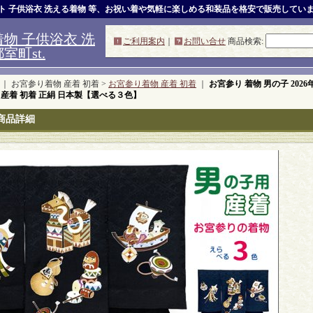
ット 子供浴衣 洗える着物 等、お祝い着や気軽に楽しめる和装品を格安で販売してい
物 子供浴衣 洗
ご利用案内
｜
お問い合せ
商品検索
:
町st.
｜ お宮参り着物 産着 初着 >
お宮参り着物 産着 初着
｜
お宮参り 着物 男の子 202
 産着 初着 正絹 日本製【選べる３色】
商品詳細