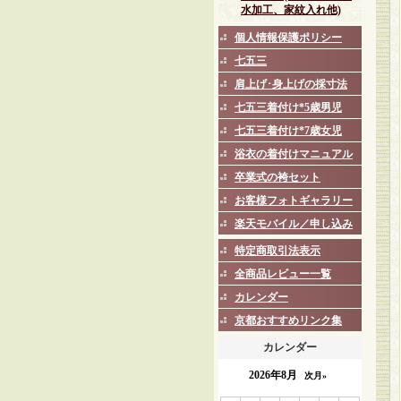
水加工、家紋入れ他)
個人情報保護ポリシー
七五三
肩上げ･身上げの採寸法
七五三着付け*5歳男児
七五三着付け*7歳女児
浴衣の着付けマニュアル
卒業式の袴セット
お客様フォトギャラリー
楽天モバイル／申し込み
特定商取引法表示
全商品レビュー一覧
カレンダー
京都おすすめリンク集
カレンダー
2026年8月
次月»