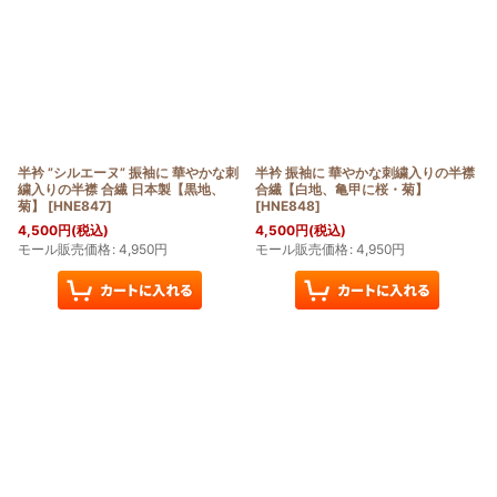
半衿 ”シルエーヌ” 振袖に 華やかな刺
半衿 振袖に 華やかな刺繍入りの半襟
繍入りの半襟 合繊 日本製【黒地、
合繊【白地、亀甲に桜・菊】
菊】
[
HNE847
]
[
HNE848
]
4,500
円
(税込)
4,500
円
(税込)
モール販売価格
:
4,950
円
モール販売価格
:
4,950
円