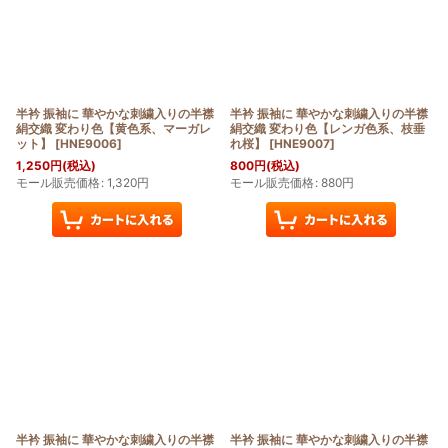
半衿 振袖に 華やかな刺繍入りの半襟
半衿 振袖に 華やかな刺繍入りの半襟
絹交織 変わり色【黄色系、マーガレ
絹交織 変わり色【レンガ色系、枝垂
ット】
[
HNE9006
]
れ桜】
[
HNE9007
]
1,250
円
(税込)
800
円
(税込)
モール販売価格
:
1,320
円
モール販売価格
:
880
円
半衿 振袖に 華やかな刺繍入りの半襟
半衿 振袖に 華やかな刺繍入りの半襟