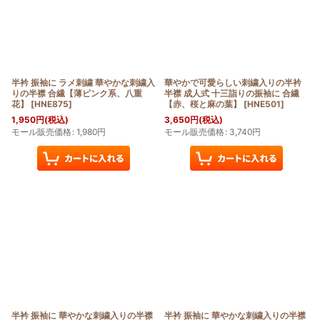
半衿 振袖に ラメ刺繍 華やかな刺繍入
華やかで可愛らしい刺繍入りの半衿
りの半襟 合繊【薄ピンク系、八重
半襟 成人式 十三詣りの振袖に 合繊
花】
[
HNE875
]
【赤、桜と麻の葉】
[
HNE501
]
1,950
円
(税込)
3,650
円
(税込)
モール販売価格
:
1,980
円
モール販売価格
:
3,740
円
半衿 振袖に 華やかな刺繍入りの半襟
半衿 振袖に 華やかな刺繍入りの半襟