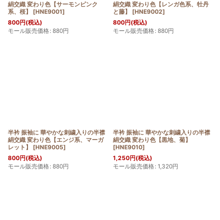
絹交織 変わり色【サーモンピンク
絹交織 変わり色【レンガ色系、牡丹
系、桜】
[
HNE9001
]
と藤】
[
HNE9002
]
800
円
(税込)
800
円
(税込)
モール販売価格
:
880
円
モール販売価格
:
880
円
半衿 振袖に 華やかな刺繍入りの半襟
半衿 振袖に 華やかな刺繍入りの半襟
絹交織 変わり色【エンジ系、マーガ
絹交織 変わり色【黒地、菊】
レット】
[
HNE9005
]
[
HNE9010
]
800
円
(税込)
1,250
円
(税込)
モール販売価格
:
880
円
モール販売価格
:
1,320
円