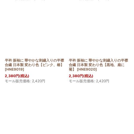
半衿 振袖に 華やかな刺繍入りの半襟
半衿 振袖に 華やかな刺繍入りの半襟
合繊 日本製 変わり色【ピンク、椿】
合繊 日本製 変わり色【黒地、扇に
[
HNE9019
]
菊】
[
HNE9020
]
2,380
円
(税込)
2,380
円
(税込)
モール販売価格
:
2,420
円
モール販売価格
:
2,420
円