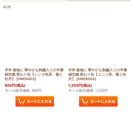
40
件
表示数
:
在庫あり
並び順
:
絞り込む
半衿 振袖に 華やかな刺繍入りの半襟
半衿 振袖に 華やかな刺繍入りの半襟
絹交織 変わり色【レンガ色系、菊と
絹交織 変わり色【エンジ系、菊と牡
牡丹】
[
HNE9003
]
丹】
[
HNE9004
]
800
円
(税込)
1,250
円
(税込)
モール販売価格
:
880
円
モール販売価格
:
1,320
円