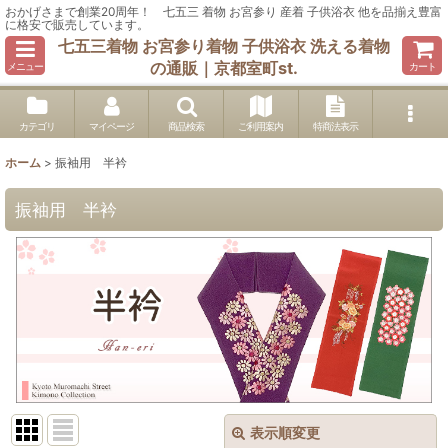
おかげさまで創業20周年！ 七五三 着物 お宮参り 産着 子供浴衣 他を品揃え豊富
に格安で販売しています。
七五三着物 お宮参り着物 子供浴衣 洗える着物
の通販｜京都室町st.
メニュー
カート
カテゴリ
マイページ
商品検索
ご利用案内
特商法表示
ホーム
>
振袖用 半衿
振袖用 半衿
表示順変更
閉じる