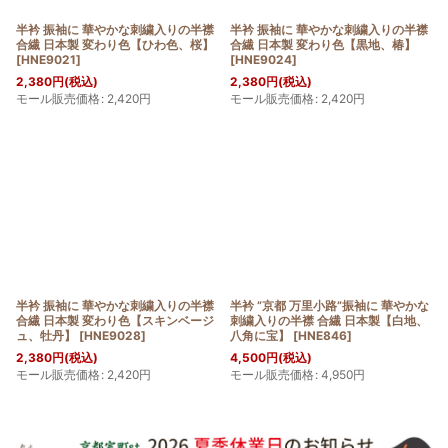
半衿 振袖に 華やかな刺繍入りの半襟
半衿 振袖に 華やかな刺繍入りの半襟
合繊 日本製 変わり色【ひわ色、桜】
合繊 日本製 変わり色【黒地、椿】
[
HNE9021
]
[
HNE9024
]
2,380
円
(税込)
2,380
円
(税込)
モール販売価格
:
2,420
円
モール販売価格
:
2,420
円
半衿 振袖に 華やかな刺繍入りの半襟
半衿 ”京都 万里小路”振袖に 華やかな
合繊 日本製 変わり色【スキンベージ
刺繍入りの半襟 合繊 日本製【白地、
ュ、牡丹】
[
HNE9028
]
八角に宝】
[
HNE846
]
2,380
円
(税込)
4,500
円
(税込)
モール販売価格
:
2,420
円
モール販売価格
:
4,950
円