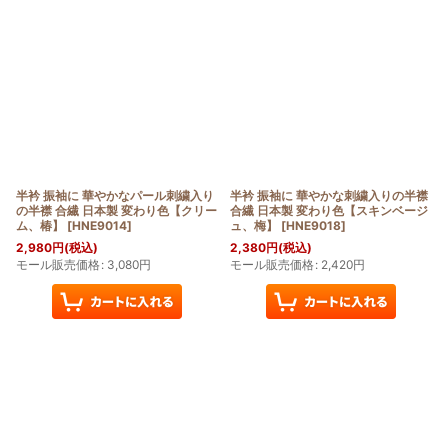
半衿 振袖に 華やかなパール刺繍入り
半衿 振袖に 華やかな刺繍入りの半襟
の半襟 合繊 日本製 変わり色【クリー
合繊 日本製 変わり色【スキンベージ
ム、椿】
[
HNE9014
]
ュ、梅】
[
HNE9018
]
2,980
円
(税込)
2,380
円
(税込)
モール販売価格
:
3,080
円
モール販売価格
:
2,420
円