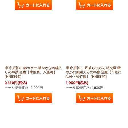
半衿 振袖に 春カラー 華やかな刺繍入
半衿 振袖に 丹後ちりめん 絹交織 華
りの半襟 合繊【薄紫系、八重梅】
やかな刺繍入りの半襟 合繊【市松に
[
HNE868
]
牡丹・松竹梅】
[
HNE874
]
2,150
円
(税込)
1,950
円
(税込)
モール販売価格
:
2,200
円
モール販売価格
:
1,980
円