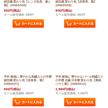
絹交織 変わり色【レンガ色系、椿と
絹交織 変わり色【赤茶系、菊】
梅】
[
HNE9008
]
[
HNE9009
]
800
円
(税込)
800
円
(税込)
モール販売価格
:
880
円
モール販売価格
:
880
円
半衿 振袖に 華やかな刺繍入りの半襟
半衿 振袖に 華やかなパール刺繍入り
絹交織 変わり色【赤茶系、菊】
の半襟 合繊 日本製 変わり色【黄緑、
[
HNE9011
]
バラと菊】
[
HNE9012
]
800
円
(税込)
2,980
円
(税込)
モール販売価格
:
880
円
モール販売価格
:
3,080
円