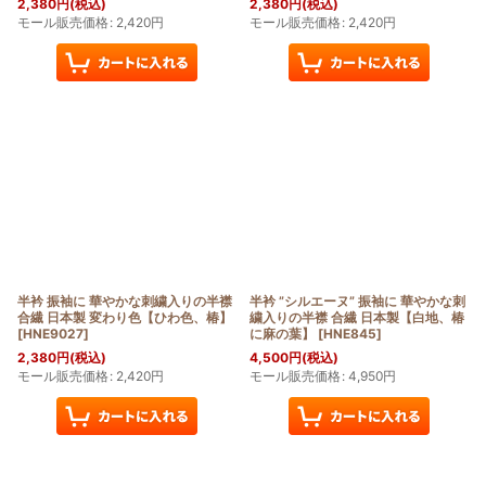
2,380
円
(税込)
2,380
円
(税込)
モール販売価格
:
2,420
円
モール販売価格
:
2,420
円
半衿 振袖に 華やかな刺繍入りの半襟
半衿 ”シルエーヌ” 振袖に 華やかな刺
合繊 日本製 変わり色【ひわ色、椿】
繍入りの半襟 合繊 日本製【白地、椿
[
HNE9027
]
に麻の葉】
[
HNE845
]
2,380
円
(税込)
4,500
円
(税込)
モール販売価格
:
2,420
円
モール販売価格
:
4,950
円