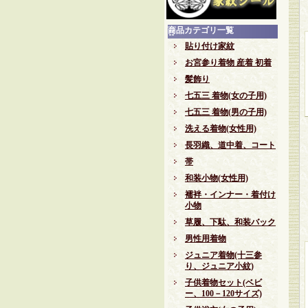
商品カテゴリ一覧
貼り付け家紋
お宮参り着物 産着 初着
髪飾り
七五三 着物(女の子用)
七五三 着物(男の子用)
洗える着物(女性用)
長羽織、道中着、コート
帯
和装小物(女性用)
襦袢・インナー・着付け
小物
草履、下駄、和装バック
男性用着物
ジュニア着物(十三参
り、ジュニア小紋)
子供着物セット(ベビ
ー、100－120サイズ)