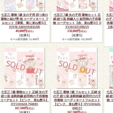
七五三 着物 7歳 女の子用 四つ身の
七五三 7歳 女の子用 着物セット 正
七五
着物と結び帯 他 コーディネート フ
絹 絞り染 刺繍入り 絵羽柄の子供着
の子
ルセット【薄紫、菊に束ね熨斗】
物 コーデセット【赤、束ね熨斗】
[I
供着
[OYM-A801f19283GM]
YS1015f25398ZZ]
【赤
49,800円
158,000円
(税込)
(税込)
[在庫X]
[在庫X]
モール販売価格
:
51,480円
モール販売価格
:
162,800円
七五三 7歳 着物セット 正絹 女の子
七五三 着物 7歳 フルセット 正絹 女
七五
絞り染 金駒刺繍 絵羽柄の子供着物
の子 絞り染 金駒刺繍 絵羽付けの子
絹 
コーデセット【ピンク、束ね熨斗】
供着物 コーディネートフルセット
物 
[IYS1016i18-794RR]
【ピンク、束ね熨斗】
[IYS1016i26-
167,500円
848SY]
(税込)
167,500円
[在庫X]
(税込)