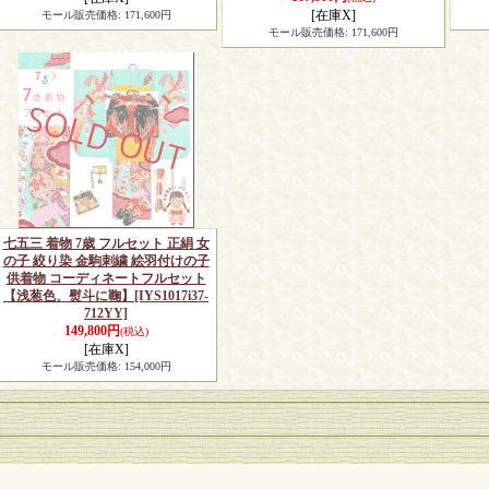
[在庫X]
モール販売価格
:
171,600円
モール販売価格
:
171,600円
七五三 着物 7歳 フルセット 正絹 女
の子 絞り染 金駒刺繍 絵羽付けの子
供着物 コーディネートフルセット
【浅葱色、熨斗に鞠】
[IYS1017i37-
712YY]
149,800円
(税込)
[在庫X]
モール販売価格
:
154,000円