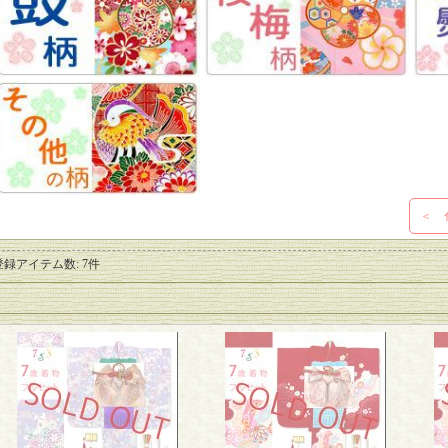
＜ 
登録アイテム数
:
7件