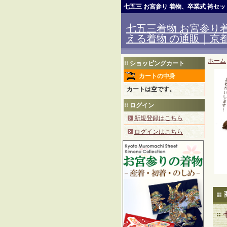
七五三 お宮参り 着物、卒業式 袴セ
七五三着物 お宮参り着
える着物 の通販｜京都室
ホーム
ショッピングカート
カートの中身
カートは空です。
ログイン
新規登録はこちら
ログインはこちら