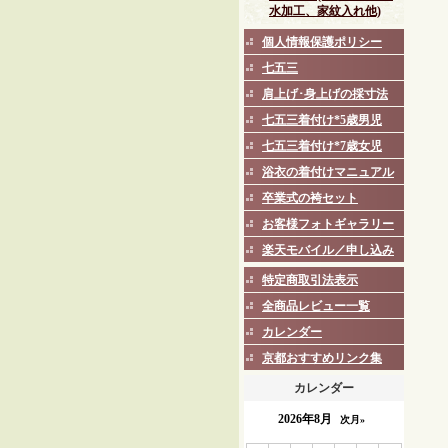
水加工、家紋入れ他)
個人情報保護ポリシー
七五三
肩上げ･身上げの採寸法
七五三着付け*5歳男児
七五三着付け*7歳女児
浴衣の着付けマニュアル
卒業式の袴セット
お客様フォトギャラリー
楽天モバイル／申し込み
特定商取引法表示
全商品レビュー一覧
カレンダー
京都おすすめリンク集
カレンダー
2026年8月
次月»