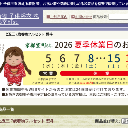
ット 子供浴衣 洗える着物 等、お祝い着や気軽に楽しめる和装品を格安で販売してい
物 子供浴衣 洗
ご利用案内
｜
お問い合せ
商品検索
:
町st.
｜
七五三 7歳着物フルセット 熨斗
商品一覧
七五三 7歳着物フルセット 熨斗
商品並び替え
: