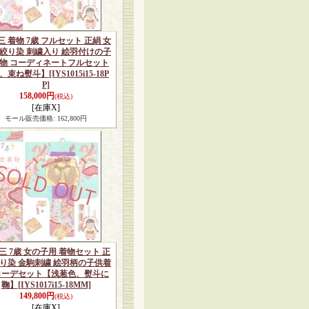
三 着物 7歳 フルセット 正絹 女
 絞り染 刺繍入り 絵羽付けの子
物 コーディネートフルセット
、束ね熨斗】
[IYS1015i15-18P
P]
158,000円
(税込)
[在庫X]
モール販売価格
:
162,800円
三 7歳 女の子用 着物セット 正
絞り染 金駒刺繍 絵羽柄の子供着
コーデセット【浅葱色、熨斗に
鞠】
[IYS1017i15-18MM]
149,800円
(税込)
[在庫X]