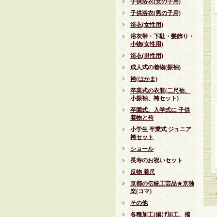
子供浴衣(女の子用)
子供浴衣(男の子用)
浴衣(女性用)
浴衣帯・下駄・髪飾り・
小物(女性用)
浴衣(男性用)
成人式の着物(振袖)
袴(はかま)
卒業式の衣装(二尺袖、
小振袖、袴セット)
卒園式、入学式に 子供
着物と袴
小学生 卒業式 ジュニア
袴セット
ショール
長寿のお祝いセット
反物 着尺
京都の伝統工芸品★京独
楽(コマ)
その他
各種加工(揚げ加工、撥