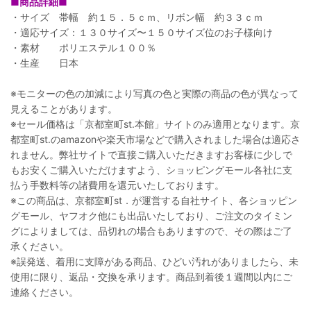
■商品詳細■
・サイズ 帯幅 約１５．５ｃｍ、リボン幅 約３３ｃｍ
・適応サイズ：１３０サイズ〜１５０サイズ位のお子様向け
・素材 ポリエステル１００％
・生産 日本
※モニターの色の加減により写真の色と実際の商品の色が異なって
見えることがあります。
※セール価格は「京都室町st.本館」サイトのみ適用となります。京
都室町st.のamazonや楽天市場などで購入されました場合は適応さ
れません。弊社サイトで直接ご購入いただきますお客様に少しで
もお安くご購入いただけますよう、ショッピングモール各社に支
払う手数料等の諸費用を還元いたしております。
※この商品は、京都室町st．が運営する自社サイト、各ショッピン
グモール、ヤフオク他にも出品いたしており、ご注文のタイミン
グによりましては、品切れの場合もありますので、その際はご了
承ください。
※誤発送、着用に支障がある商品、ひどい汚れがありましたら、未
使用に限り、返品・交換を承ります。商品到着後１週間以内にご
連絡ください。