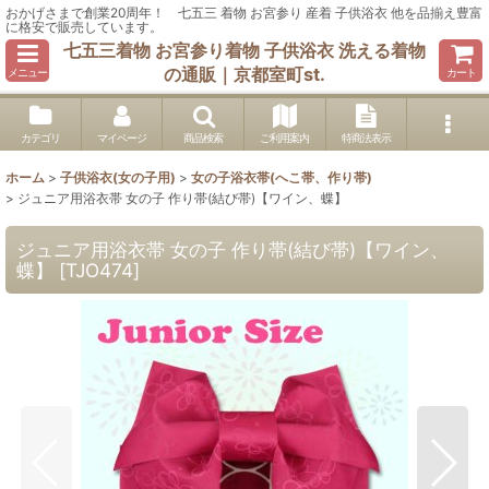
おかげさまで創業20周年！ 七五三 着物 お宮参り 産着 子供浴衣 他を品揃え豊富
に格安で販売しています。
七五三着物 お宮参り着物 子供浴衣 洗える着物
の通販｜京都室町st.
メニュー
カート
カテゴリ
マイページ
商品検索
ご利用案内
特商法表示
ホーム
>
子供浴衣(女の子用)
>
女の子浴衣帯(へこ帯、作り帯)
>
ジュニア用浴衣帯 女の子 作り帯(結び帯)【ワイン、蝶】
ジュニア用浴衣帯 女の子 作り帯(結び帯)【ワイン、
蝶】
[
TJO474
]