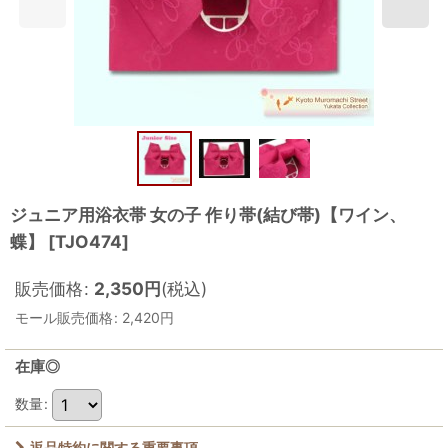
ジュニア用浴衣帯 女の子 作り帯(結び帯)【ワイン、
蝶】
[
TJO474
]
販売価格
:
2,350
円
(税込)
モール販売価格
:
2,420
円
在庫◎
数量
:
返品特約に関する重要事項