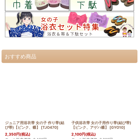
おすすめ商品
ジュニア用浴衣帯 女の子 作り帯(結
子供浴衣帯 女の子用作り帯(結び帯)
び帯)【ピンク、蝶】
[
TJO470
]
【ピンク、アゲハ蝶】
[
GYO10
]
2,350
円
(税込)
2,100
円
(税込)