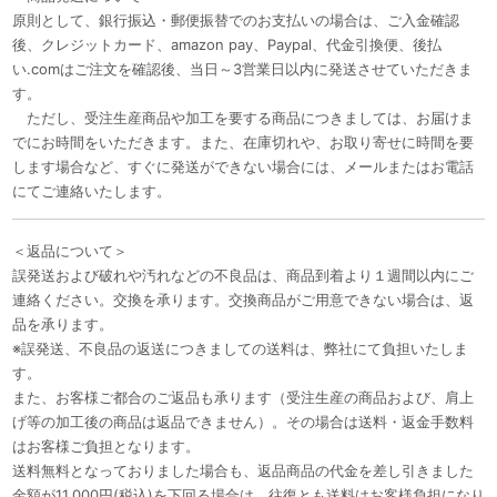
原則として、銀行振込・郵便振替でのお支払いの場合は、ご入金確認
後、クレジットカード、amazon pay、Paypal、代金引換便、後払
い.comはご注文を確認後、当日～3営業日以内に発送させていただきま
す。
ただし、受注生産商品や加工を要する商品につきましては、お届けま
でにお時間をいただきます。また、在庫切れや、お取り寄せに時間を要
します場合など、すぐに発送ができない場合には、メールまたはお電話
にてご連絡いたします。
＜返品について＞
誤発送および破れや汚れなどの不良品は、商品到着より１週間以内にご
連絡ください。交換を承ります。交換商品がご用意できない場合は、返
品を承ります。
※誤発送、不良品の返送につきましての送料は、弊社にて負担いたしま
す。
また、お客様ご都合のご返品も承ります（受注生産の商品および、肩上
げ等の加工後の商品は返品できません）。その場合は送料・返金手数料
はお客様ご負担となります。
送料無料となっておりました場合も、返品商品の代金を差し引きました
金額が11,000円(税込)を下回る場合は、往復とも送料はお客様負担になり