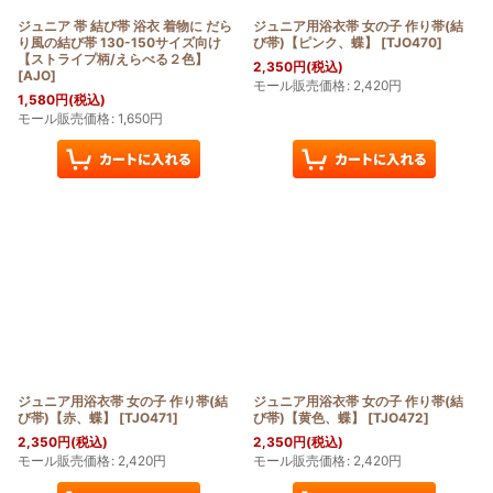
ジュニア 帯 結び帯 浴衣 着物に だら
ジュニア用浴衣帯 女の子 作り帯(結
り風の結び帯 130-150サイズ向け
び帯)【ピンク、蝶】
[
TJO470
]
【ストライプ柄/えらべる２色】
2,350
円
(税込)
[
AJO
]
モール販売価格
:
2,420
円
1,580
円
(税込)
モール販売価格
:
1,650
円
ジュニア用浴衣帯 女の子 作り帯(結
ジュニア用浴衣帯 女の子 作り帯(結
び帯)【赤、蝶】
[
TJO471
]
び帯)【黄色、蝶】
[
TJO472
]
2,350
円
(税込)
2,350
円
(税込)
モール販売価格
:
2,420
円
モール販売価格
:
2,420
円