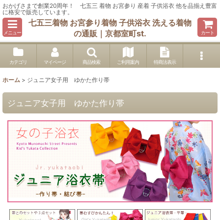
おかげさまで創業20周年！ 七五三 着物 お宮参り 産着 子供浴衣 他を品揃え豊富
に格安で販売しています。
七五三着物 お宮参り着物 子供浴衣 洗える着物
の通販｜京都室町st.
メニュー
カート
カテゴリ
マイページ
商品検索
ご利用案内
特商法表示
ホーム
>
ジュニア女子用 ゆかた作り帯
ジュニア女子用 ゆかた作り帯