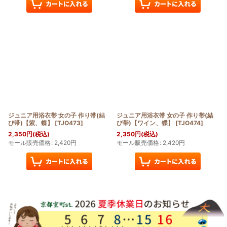
ジュニア用浴衣帯 女の子 作り帯(結
ジュニア用浴衣帯 女の子 作り帯(結
び帯)【紫、蝶】
[
TJO473
]
び帯)【ワイン、蝶】
[
TJO474
]
2,350
円
(税込)
2,350
円
(税込)
モール販売価格
:
2,420
円
モール販売価格
:
2,420
円