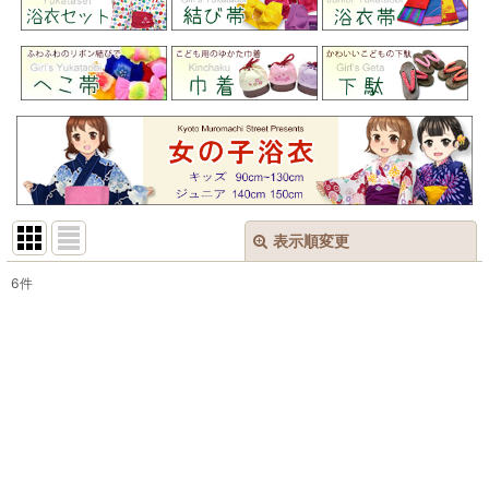
表示順変更
閉じる
6
件
表示数
:
在庫あり
並び順
:
絞り込む