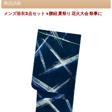
商品詳細
メンズ浴衣3点セット +腰紐 夏祭り 花火大会 祭事に