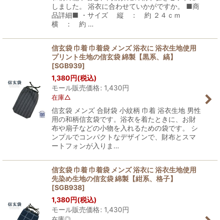
しました。 浴衣に合わせていかがですか。 ■商
品詳細■ ・サイズ 縦 ： 約 ２４ｃｍ
横 ： 約 …
信玄袋 巾着 巾着袋 メンズ 浴衣に 浴衣生地使用
プリント生地の信玄袋 綿製【黒系、縞】
[
SGB939
]
1,380
円
(税込)
モール販売価格
:
1,430
円
在庫△
信玄袋 メンズ 合財袋 小紋柄 巾着 浴衣生地 男性
用の和柄信玄袋です。浴衣を着たときに、お財
布や扇子などの小物を入れるための袋です。 シ
ンプルでコンパクトなデザインで、財布とスマ
ートフォンが入りま…
信玄袋 巾着 巾着袋 メンズ 浴衣に 浴衣生地使用
先染め生地の信玄袋 綿製【紺系、格子】
[
SGB938
]
1,380
円
(税込)
モール販売価格
:
1,430
円
在庫◎