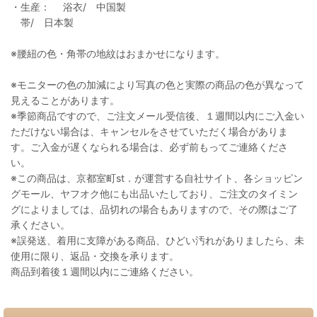
・生産： 浴衣/ 中国製
帯/ 日本製
※腰紐の色・角帯の地紋はおまかせになります。
※モニターの色の加減により写真の色と実際の商品の色が異なって
見えることがあります。
※季節商品ですので、ご注文メール受信後、１週間以内にご入金い
ただけない場合は、キャンセルをさせていただく場合がありま
す。ご入金が遅くなられる場合は、必ず前もってご連絡くださ
い。
※この商品は、京都室町st．が運営する自社サイト、各ショッピン
グモール、ヤフオク他にも出品いたしており、ご注文のタイミン
グによりましては、品切れの場合もありますので、その際はご了
承ください。
※誤発送、着用に支障がある商品、ひどい汚れがありましたら、未
使用に限り、返品・交換を承ります。
商品到着後１週間以内にご連絡ください。