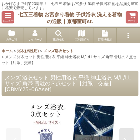
おかげさまで創業20周年！ 七五三 着物 お宮参り 産着 子供浴衣 他を品揃え豊富
に格安で販売しています。
七五三着物 お宮参り着物 子供浴衣 洗える着物
の通販｜京都室町st.
メニュー
カート
カテゴリ
マイページ
商品検索
ご利用案内
特商法表示
ホーム
>
浴衣(男性用)
>
メンズ浴衣セット
>
メンズ 浴衣セット 男性用浴衣 平織 紳士浴衣 M/L/LLサイズ 角帯 雪駄の３点セ
ット【紺系、交差】
メンズ 浴衣セット 男性用浴衣 平織 紳士浴衣 M/L/LL
サイズ 角帯 雪駄の３点セット【紺系、交差】
[
OBMY25-06Aset
]