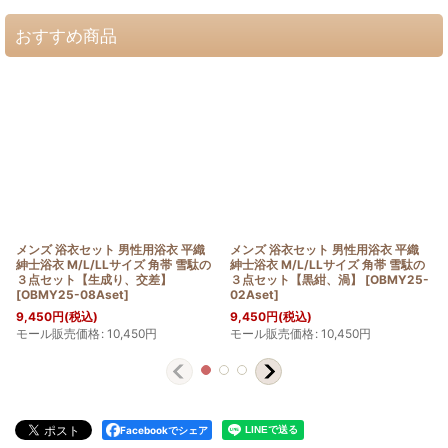
おすすめ商品
メンズ 浴衣セット 男性用浴衣 平織
メンズ 浴衣セット 男性用浴衣 平織
紳士浴衣 M/L/LLサイズ 角帯 雪駄の
紳士浴衣 M/L/LLサイズ 角帯 雪駄の
３点セット【生成り、交差】
３点セット【黒紺、渦】
[
OBMY25-
[
OBMY25-08Aset
]
02Aset
]
9,450
円
(税込)
9,450
円
(税込)
モール販売価格
:
10,450
円
モール販売価格
:
10,450
円
Facebookでシェア