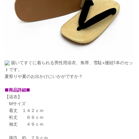
届いてすぐに着られる男性用浴衣、角帯、雪駄+腰紐1本のセッ
トです。
夏祭りや夏のお出かけにいかがですか？
■商品詳細■
【浴衣】
Mサイズ
着丈 １４２ｃｍ
裄丈 ６９ｃｍ
袖丈 ４９ｃｍ
後巾 約 ２９ｃｍ