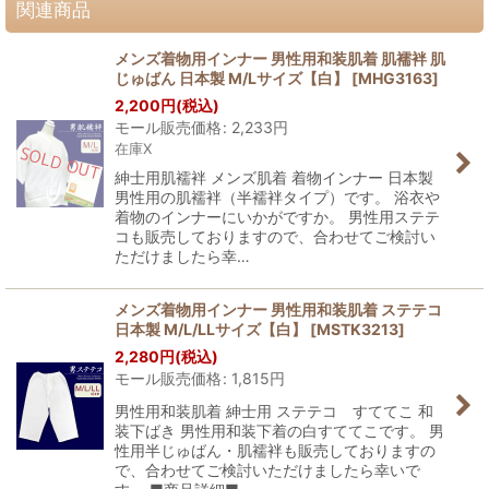
関連商品
メンズ着物用インナー 男性用和装肌着 肌襦袢 肌
じゅばん 日本製 M/Lサイズ【白】
[
MHG3163
]
2,200
円
(税込)
モール販売価格
:
2,233
円
在庫X
紳士用肌襦袢 メンズ肌着 着物インナー 日本製
男性用の肌襦袢（半襦袢タイプ）です。 浴衣や
着物のインナーにいかがですか。 男性用ステテ
コも販売しておりますので、合わせてご検討い
ただけましたら幸…
メンズ着物用インナー 男性用和装肌着 ステテコ
日本製 M/L/LLサイズ【白】
[
MSTK3213
]
2,280
円
(税込)
モール販売価格
:
1,815
円
男性用和装肌着 紳士用 ステテコ すててこ 和
装下ばき 男性用和装下着の白すててこです。 男
性用半じゅばん・肌襦袢も販売しておりますの
で、合わせてご検討いただけましたら幸いで