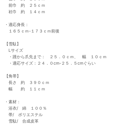
前巾 約 ２５ｃｍ
衽巾 約 １４ｃｍ
・適応身長：
１６５ｃｍ-１７３ｃｍ前後
【雪駄】
Lサイズ
・踵から爪先まで： ２５．０ｃｍ、 幅 １０ｃｍ
・適応サイズ：２４．０cm-２５．５cmぐらい
【角帯】
長さ 約 ３９０ｃｍ
幅 約 １１ｃｍ
・素材：
浴衣/ 綿 １００％
帯/ ポリエステル
雪駄/ 合成皮革