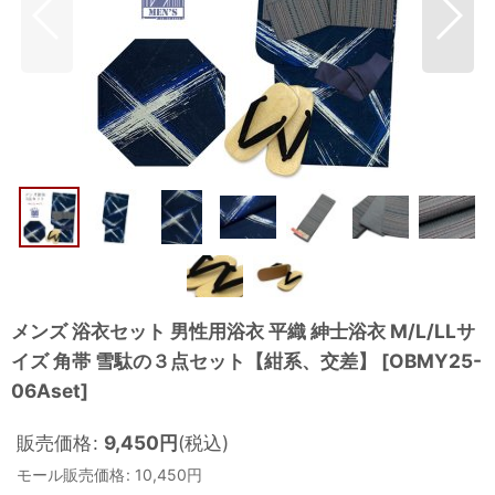
メンズ 浴衣セット 男性用浴衣 平織 紳士浴衣 M/L/LLサ
イズ 角帯 雪駄の３点セット【紺系、交差】
[
OBMY25-
06Aset
]
販売価格
:
9,450
円
(税込)
モール販売価格
:
10,450
円