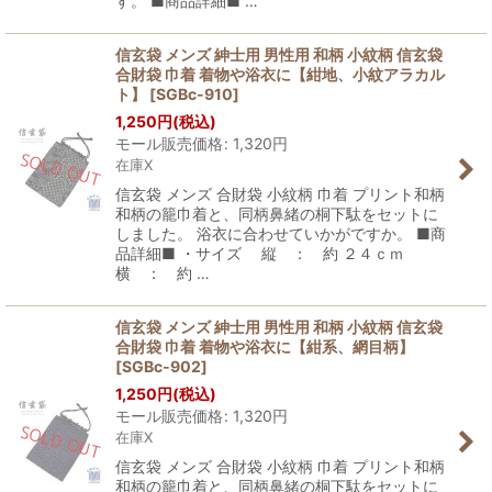
す。 ■商品詳細■ …
信玄袋 メンズ 紳士用 男性用 和柄 小紋柄 信玄袋
合財袋 巾着 着物や浴衣に【紺地、小紋アラカル
ト】
[
SGBc-910
]
1,250
円
(税込)
モール販売価格
:
1,320
円
在庫X
信玄袋 メンズ 合財袋 小紋柄 巾着 プリント和柄
和柄の籠巾着と、同柄鼻緒の桐下駄をセットに
しました。 浴衣に合わせていかがですか。 ■商
品詳細■ ・サイズ 縦 ： 約 ２４ｃｍ
横 ： 約 …
信玄袋 メンズ 紳士用 男性用 和柄 小紋柄 信玄袋
合財袋 巾着 着物や浴衣に【紺系、網目柄】
[
SGBc-902
]
1,250
円
(税込)
モール販売価格
:
1,320
円
在庫X
信玄袋 メンズ 合財袋 小紋柄 巾着 プリント和柄
和柄の籠巾着と、同柄鼻緒の桐下駄をセットに