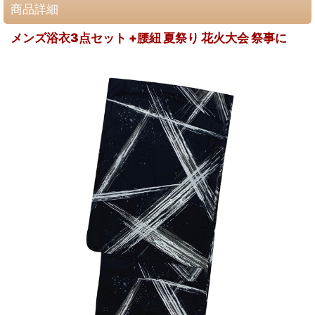
商品詳細
メンズ浴衣3点セット +腰紐 夏祭り 花火大会 祭事に