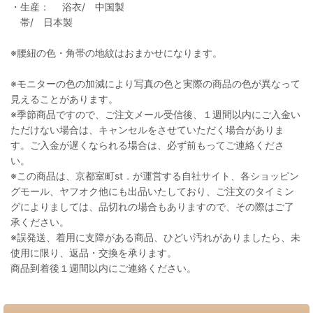
・生産： 浴衣/ 中国製
帯/ 日本製
※腰紐の色・角帯の地紋はおまかせになります。
※モニターの色の加減により写真の色と実際の商品の色が異なって
見えることがあります。
※季節商品ですので、ご注文メール受信後、１週間以内にご入金い
ただけない場合は、キャンセルをさせていただく場合がありま
す。ご入金が遅くなられる場合は、必ず前もってご連絡くださ
い。
※この商品は、京都室町st．が運営する自社サイト、各ショッピン
グモール、ヤフオク他にも出品いたしており、ご注文のタイミン
グによりましては、品切れの場合もありますので、その際はご了
承ください。
※誤発送、着用に支障がある商品、ひどい汚れがありましたら、未
使用に限り、返品・交換を承ります。
商品到着後１週間以内にご連絡ください。