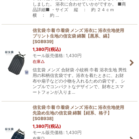
しました。 浴衣に合わせていかがですか。 ■商
品詳細■ ・サイズ 縦 ： 約 ２４ｃｍ
横 ： 約 …
信玄袋 巾着 巾着袋 メンズ 浴衣に 浴衣生地使用
プリント生地の信玄袋 綿製【黒系、縞】
[
SGB939
]
1,380
円
(税込)
モール販売価格
:
1,430
円
在庫△
信玄袋 メンズ 合財袋 小紋柄 巾着 浴衣生地 男性
用の和柄信玄袋です。浴衣を着たときに、お財
布や扇子などの小物を入れるための袋です。 シ
ンプルでコンパクトなデザインで、財布とスマ
ートフォンが入りま…
信玄袋 巾着 巾着袋 メンズ 浴衣に 浴衣生地使用
先染め生地の信玄袋 綿製【紺系、格子】
[
SGB938
]
1,380
円
(税込)
モール販売価格
:
1,430
円
在庫◎