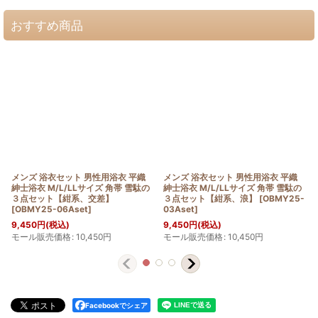
おすすめ商品
メンズ 浴衣セット 男性用浴衣 平織
メンズ 浴衣セット 男性用浴衣 平織
紳士浴衣 M/L/LLサイズ 角帯 雪駄の
紳士浴衣 M/L/LLサイズ 角帯 雪駄の
３点セット【紺系、交差】
３点セット【紺系、浪】
[
OBMY25-
[
OBMY25-06Aset
]
03Aset
]
9,450
円
(税込)
9,450
円
(税込)
モール販売価格
:
10,450
円
モール販売価格
:
10,450
円
Facebookでシェア