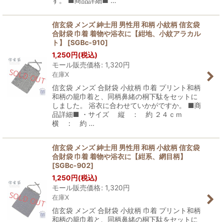
す。 ■商品詳細■ …
信玄袋 メンズ 紳士用 男性用 和柄 小紋柄 信玄袋
合財袋 巾着 着物や浴衣に【紺地、小紋アラカル
ト】
[
SGBc-910
]
1,250
円
(税込)
モール販売価格
:
1,320
円
在庫X
信玄袋 メンズ 合財袋 小紋柄 巾着 プリント和柄
和柄の籠巾着と、同柄鼻緒の桐下駄をセットに
しました。 浴衣に合わせていかがですか。 ■商
品詳細■ ・サイズ 縦 ： 約 ２４ｃｍ
横 ： 約 …
信玄袋 メンズ 紳士用 男性用 和柄 小紋柄 信玄袋
合財袋 巾着 着物や浴衣に【紺系、網目柄】
[
SGBc-902
]
1,250
円
(税込)
モール販売価格
:
1,320
円
在庫X
信玄袋 メンズ 合財袋 小紋柄 巾着 プリント和柄
和柄の籠巾着と、同柄鼻緒の桐下駄をセットに