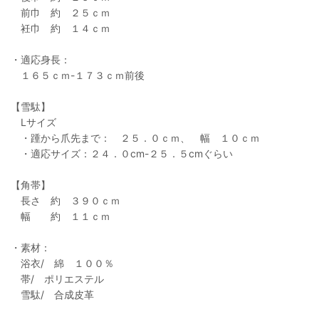
前巾 約 ２５ｃｍ
衽巾 約 １４ｃｍ
・適応身長：
１６５ｃｍ-１７３ｃｍ前後
【雪駄】
Lサイズ
・踵から爪先まで： ２５．０ｃｍ、 幅 １０ｃｍ
・適応サイズ：２４．０cm-２５．５cmぐらい
【角帯】
長さ 約 ３９０ｃｍ
幅 約 １１ｃｍ
・素材：
浴衣/ 綿 １００％
帯/ ポリエステル
雪駄/ 合成皮革