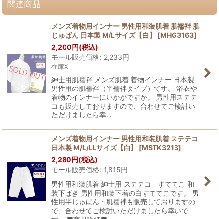
関連商品
メンズ着物用インナー 男性用和装肌着 肌襦袢 肌
じゅばん 日本製 M/Lサイズ【白】
[
MHG3163
]
2,200
円
(税込)
モール販売価格
:
2,233
円
在庫X
紳士用肌襦袢 メンズ肌着 着物インナー 日本製
男性用の肌襦袢（半襦袢タイプ）です。 浴衣や
着物のインナーにいかがですか。 男性用ステテ
コも販売しておりますので、合わせてご検討い
ただけましたら幸…
メンズ着物用インナー 男性用和装肌着 ステテコ
日本製 M/L/LLサイズ【白】
[
MSTK3213
]
2,280
円
(税込)
モール販売価格
:
1,815
円
男性用和装肌着 紳士用 ステテコ すててこ 和
装下ばき 男性用和装下着の白すててこです。 男
性用半じゅばん・肌襦袢も販売しておりますの
で、合わせてご検討いただけましたら幸いで