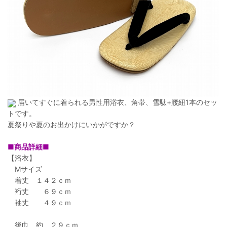
届いてすぐに着られる男性用浴衣、角帯、雪駄+腰紐1本のセッ
トです。
夏祭りや夏のお出かけにいかがですか？
■商品詳細■
【浴衣】
Mサイズ
着丈 １４２ｃｍ
裄丈 ６９ｃｍ
袖丈 ４９ｃｍ
後巾 約 ２９ｃｍ