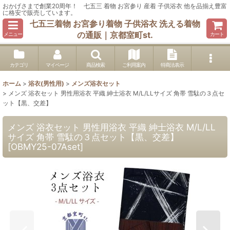
おかげさまで創業20周年！ 七五三 着物 お宮参り 産着 子供浴衣 他を品揃え豊富
に格安で販売しています。
七五三着物 お宮参り着物 子供浴衣 洗える着物
の通販｜京都室町st.
メニュー
カート
カテゴリ
マイページ
商品検索
ご利用案内
特商法表示
ホーム
>
浴衣(男性用)
>
メンズ浴衣セット
>
メンズ 浴衣セット 男性用浴衣 平織 紳士浴衣 M/L/LLサイズ 角帯 雪駄の３点セ
ット【黒、交差】
メンズ 浴衣セット 男性用浴衣 平織 紳士浴衣 M/L/LL
サイズ 角帯 雪駄の３点セット【黒、交差】
[
OBMY25-07Aset
]