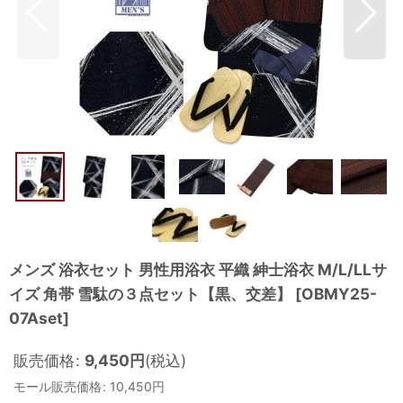
メンズ 浴衣セット 男性用浴衣 平織 紳士浴衣 M/L/LLサ
イズ 角帯 雪駄の３点セット【黒、交差】
[
OBMY25-
07Aset
]
販売価格
:
9,450
円
(税込)
モール販売価格
:
10,450
円