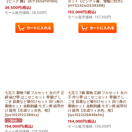
【ピンク 鞠】
[
ICY355d101GH
]
セット【ピンクｘ藤、雪輪に牡丹】
[
HYS242io25392RR
]
36,500
円
(税込)
152,000
円
(税込)
モール販売価格
:
38,500
円
モール販売価格
:
157,300
円
七五三 着物 7歳 フルセット 女の子 正
七五三 7歳 着物 正絹 フルセット 女の
絹 結び帯 はこせこセット 帯揚げ し
子 作り帯 はこせこセット 帯揚げ し
ごき 肌着など着付けセット 四つ身の
ごき 肌着など着付けセット 四つ身の
着物セット 金駒刺繍 モダン柄 絵羽付
着物セット 金駒刺繍 モダン柄 絵羽付
け 販売【生成りｘ水色、桜】
け 販売【生成りｘ水色、桜】
[
iys1022f22369zz
]
[
iys1022i26846kfm
]
154,000
円
(税込)
モール販売価格
:
159,500
円
154,000
円
(税込)
モール販売価格
:
159,500
円