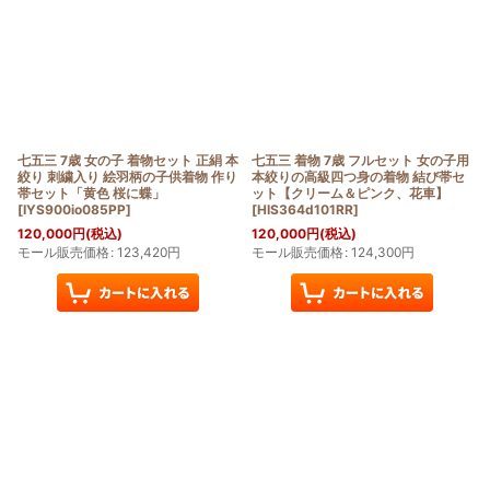
七五三 7歳 女の子 着物セット 正絹 本
七五三 着物 7歳 フルセット 女の子用
絞り 刺繍入り 絵羽柄の子供着物 作り
本絞りの高級四つ身の着物 結び帯セ
帯セット「黄色 桜に蝶」
ット【クリーム＆ピンク、花車】
[
IYS900io085PP
]
[
HIS364d101RR
]
120,000
円
(税込)
120,000
円
(税込)
モール販売価格
:
123,420
円
モール販売価格
:
124,300
円