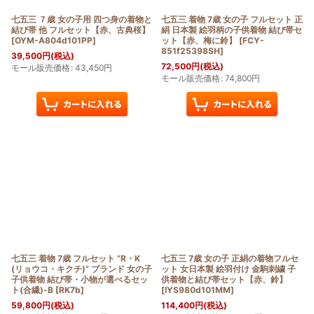
七五三 ７歳 女の子用 四つ身の着物と
七五三 着物 7歳 女の子 フルセット 正
結び帯 他 フルセット【赤、古典桜】
絹 日本製 絵羽柄の子供着物 結び帯セ
[
OYM-A804d101PP
]
ット【赤、梅に鈴】
[
FCY-
851f25398SH
]
39,500
円
(税込)
72,500
円
(税込)
モール販売価格
:
43,450
円
モール販売価格
:
74,800
円
七五三 着物 7歳 フルセット ”R・K
七五三 7歳 女の子 正絹の着物フルセ
(リョウコ・キクチ)” ブランド 女の子
ット 女日本製 絵羽付け 金駒刺繍 子
子供着物 結び帯・小物が選べるセッ
供着物と結び帯セット【赤、鈴】
ト(合繊)-B
[
RK7b
]
[
IYS980d101MM
]
59,800
円
(税込)
114,400
円
(税込)