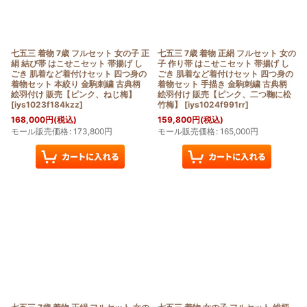
七五三 着物 7歳 フルセット 女の子 正
七五三 7歳 着物 正絹 フルセット 女の
絹 結び帯 はこせこセット 帯揚げ し
子 作り帯 はこせこセット 帯揚げ し
ごき 肌着など着付けセット 四つ身の
ごき 肌着など着付けセット 四つ身の
着物セット 本絞り 金駒刺繍 古典柄
着物セット 手描き 金駒刺繍 古典柄
絵羽付け 販売【ピンク、ねじ梅】
絵羽付け 販売【ピンク、二つ鞠に松
[
iys1023f184kzz
]
竹梅】
[
iys1024f991rr
]
168,000
円
(税込)
159,800
円
(税込)
モール販売価格
:
173,800
円
モール販売価格
:
165,000
円