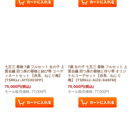
七五三 着物 7歳 フルセット 女の子 上
7歳 女の子 七五三 着物 フルセット 上
質合繊 四つ身の着物と結び帯 コーデ
質合繊 四つ身の着物と作り帯 オリジ
ィネートセット 【赤系、ねじり梅】
ナルコーデセット【赤系、ねじり
[
TSRKsz-Af15903PP
]
梅】
[
TSRKsz-Ai26-846FM
]
75,000
円
(税込)
75,000
円
(税込)
モール販売価格
:
77,000
円
モール販売価格
:
77,000
円