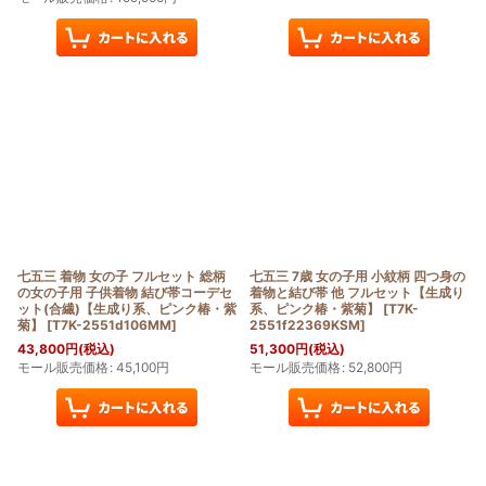
七五三 着物 女の子 フルセット 総柄
七五三 7歳 女の子用 小紋柄 四つ身の
の女の子用 子供着物 結び帯コーデセ
着物と結び帯 他 フルセット【生成り
ット(合繊)【生成り系、ピンク椿・紫
系、ピンク椿・紫菊】
[
T7K-
菊】
[
T7K-2551d106MM
]
2551f22369KSM
]
43,800
円
(税込)
51,300
円
(税込)
モール販売価格
:
45,100
円
モール販売価格
:
52,800
円