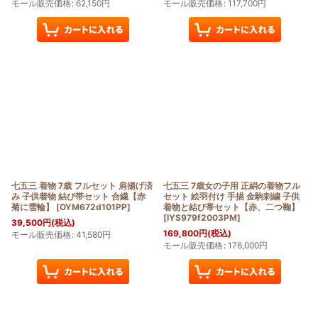
モール販売価格
:
62,150
円
モール販売価格
:
117,700
円
七五三 着物 7歳 フルセット 肩揚げ済
七五三 7歳女の子用 正絹の着物フル
み 子供着物 結び帯セット 合繊【赤
セット 絵羽付け 手描 金駒刺繍 子供
菊に雪輪】
[
OYM672d101PP
]
着物と結び帯セット【赤、二つ鞠】
[
IYS979f2003PM
]
39,500
円
(税込)
169,800
円
(税込)
モール販売価格
:
41,580
円
モール販売価格
:
176,000
円