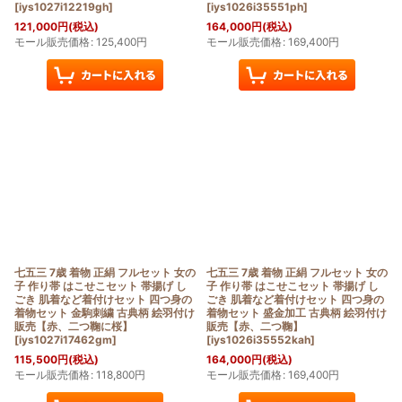
[
iys1027i12219gh
]
[
iys1026i35551ph
]
121,000
円
(税込)
164,000
円
(税込)
モール販売価格
:
125,400
円
モール販売価格
:
169,400
円
七五三 7歳 着物 正絹 フルセット 女の
七五三 7歳 着物 正絹 フルセット 女の
子 作り帯 はこせこセット 帯揚げ し
子 作り帯 はこせこセット 帯揚げ し
ごき 肌着など着付けセット 四つ身の
ごき 肌着など着付けセット 四つ身の
着物セット 金駒刺繍 古典柄 絵羽付け
着物セット 盛金加工 古典柄 絵羽付け
販売【赤、二つ鞠に桜】
販売【赤、二つ鞠】
[
iys1027i17462gm
]
[
iys1026i35552kah
]
115,500
円
(税込)
164,000
円
(税込)
モール販売価格
:
118,800
円
モール販売価格
:
169,400
円