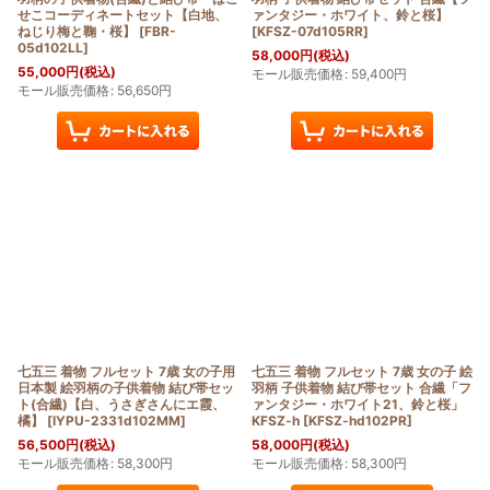
せこコーディネートセット【白地、
ァンタジー・ホワイト、鈴と桜】
ねじり梅と鞠・桜】
[
FBR-
[
KFSZ-07d105RR
]
05d102LL
]
58,000
円
(税込)
55,000
円
(税込)
モール販売価格
:
59,400
円
モール販売価格
:
56,650
円
七五三 着物 フルセット 7歳 女の子用
七五三 着物 フルセット 7歳 女の子 絵
日本製 絵羽柄の子供着物 結び帯セッ
羽柄 子供着物 結び帯セット 合繊「フ
ト(合繊)【白、うさぎさんにエ霞、
ァンタジー・ホワイト21、鈴と桜」
橘】
[
IYPU-2331d102MM
]
KFSZ-h
[
KFSZ-hd102PR
]
56,500
円
(税込)
58,000
円
(税込)
モール販売価格
:
58,300
円
モール販売価格
:
58,300
円