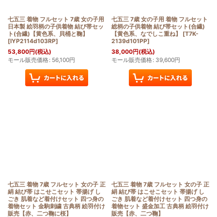
七五三 着物 フルセット 7歳 女の子用
七五三 7歳 女の子用 着物 フルセット
日本製 絵羽柄の子供着物 結び帯セッ
総柄の子供着物 結び帯セット(合繊)
ト(合繊)【黄色系、貝桶と鞠】
【黄色系、なでしこ重ね】
[
T7K-
[
IYP2114d103RP
]
2139d101PP
]
53,800
円
(税込)
38,000
円
(税込)
モール販売価格
:
56,100
円
モール販売価格
:
39,600
円
七五三 着物 7歳 フルセット 女の子 正
七五三 着物 7歳 フルセット 女の子 正
絹 結び帯 はこせこセット 帯揚げ し
絹 結び帯 はこせこセット 帯揚げ し
ごき 肌着など着付けセット 四つ身の
ごき 肌着など着付けセット 四つ身の
着物セット 金駒刺繍 古典柄 絵羽付け
着物セット 盛金加工 古典柄 絵羽付け
販売【赤、二つ鞠に桜】
販売【赤、二つ鞠】