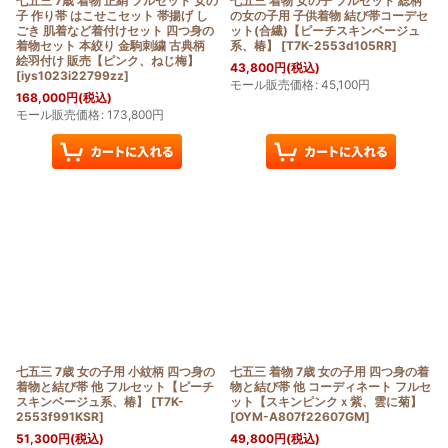
七五三 7歳 着物 正絹 フルセット 女の
七五三 着物 女の子 フルセット 総柄
子 作り帯 はこせこセット 帯揚げ し
の女の子用 子供着物 結び帯コーデセ
ごき 肌着など着付けセット 四つ身の
ット(合繊)【ピーチスキンベージュ
着物セット 本絞り 金駒刺繍 古典柄
系、椿】
[
T7K-2553d105RR
]
絵羽付け 販売【ピンク、ねじ梅】
43,800
円
(税込)
[
iys1023i22799zz
]
モール販売価格
:
45,100
円
168,000
円
(税込)
モール販売価格
:
173,800
円
七五三 7歳 女の子用 小紋柄 四つ身の
七五三 着物 7歳 女の子用 四つ身の着
着物と結び帯 他 フルセット【ピーチ
物と結び帯 他 コーディネート フルセ
スキンベージュ系、椿】
[
T7K-
ット【スキンピンクｘ紫、雲に菊】
2553f991KSR
]
[
OYM-A807f22607GM
]
51,300
円
(税込)
49,800
円
(税込)