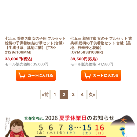
七五三 着物 7歳 女の子用 フルセット
七五三 着物 7歳 女の子 フルセット 古
総柄の子供着物 結び帯セット(合繊)
典柄 総柄の子供着物セット 合繊【黒
【生成り系、乱菊に蘭】
[
T7K-
地、枝垂桜と花輪】
2129d106MM
]
[
OYM583d103RR
]
38,000
円
(税込)
39,500
円
(税込)
モール販売価格
:
39,600
円
モール販売価格
:
41,580
円
«
前
1
2
3
4
次
»