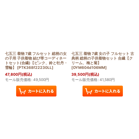
七五三 着物 7歳 フルセット 総柄の女
七五三 着物 7歳 女の子 フルセット 古
の子用 子供着物 結び帯コーディネー
典柄 総柄の子供着物セット 合繊【ク
トセット(合繊)【ピンク、鈴と牡丹・
リーム、梅と菊】
雪輪】
[
PTK368f22230LL
]
[
OYM604d106MM
]
47,800
円
(税込)
39,500
円
(税込)
モール販売価格
:
49,500
円
モール販売価格
:
41,580
円