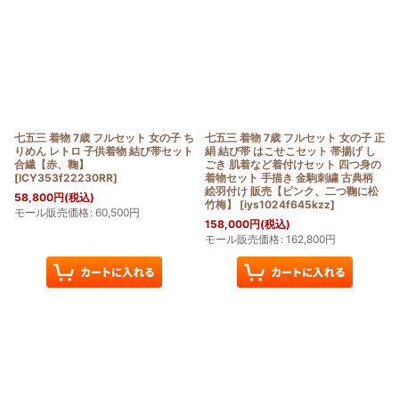
七五三 着物 7歳 フルセット 女の子 ち
七五三 着物 7歳 フルセット 女の子 正
りめん レトロ 子供着物 結び帯セット
絹 結び帯 はこせこセット 帯揚げ し
合繊【赤、鞠】
ごき 肌着など着付けセット 四つ身の
[
ICY353f22230RR
]
着物セット 手描き 金駒刺繍 古典柄
絵羽付け 販売【ピンク、二つ鞠に松
58,800
円
(税込)
竹梅】
[
iys1024f645kzz
]
モール販売価格
:
60,500
円
158,000
円
(税込)
モール販売価格
:
162,800
円