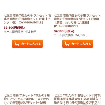
七五三 着物 7歳 女の子 フルセット 古
七五三 着物 7歳 女の子用 フルセット
典柄 総柄の子供着物セット 合繊【ピ
総柄の子供着物 結び帯セット(合繊)
ンク、桜】
[
OYM609d101LL
]
【黄色、ねじり梅に八重桜】
[
PTK381d102PP
]
39,500
円
(税込)
34,100
円
(税込)
モール販売価格
:
41,580
円
モール販売価格
:
34,650
円
七五三 着物 フルセット 7歳女の子用
七五三 7歳 女の子 着物セット 日本製
珍しいちりめん生地のレトロでかわ
正絹 加賀友禅調 ぼかし染め 刺繍入り
いい子供着物 結び帯セット(合繊)
絵羽付け 四つ身の着物と結び帯 フル