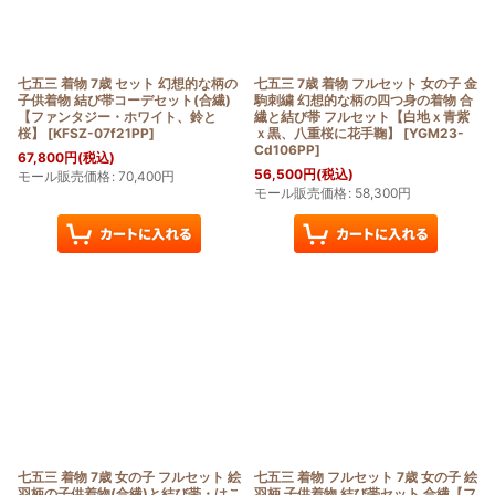
七五三 着物 7歳 セット 幻想的な柄の
七五三 7歳 着物 フルセット 女の子 金
子供着物 結び帯コーデセット(合繊)
駒刺繍 幻想的な柄の四つ身の着物 合
【ファンタジー・ホワイト、鈴と
繊と結び帯 フルセット【白地ｘ青紫
桜】
[
KFSZ-07f21PP
]
ｘ黒、八重桜に花手鞠】
[
YGM23-
Cd106PP
]
67,800
円
(税込)
56,500
円
(税込)
モール販売価格
:
70,400
円
モール販売価格
:
58,300
円
七五三 着物 7歳 女の子 フルセット 絵
七五三 着物 フルセット 7歳 女の子 絵
羽柄の子供着物(合繊)と結び帯・はこ
羽柄 子供着物 結び帯セット 合繊【フ