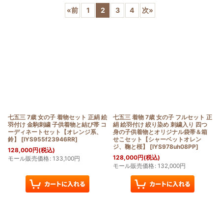
«
前
1
2
3
4
次
»
在庫あり
並び順
:
絞り込む
七五三 7歳 女の子 着物セット 正絹 絵
七五三 着物 7歳 女の子 フルセット 正
羽付け 金駒刺繍 子供着物と結び帯 コ
絹 絵羽付け 絞り染め 刺繍入り 四つ
ーディネートセット【オレンジ系、
身の子供着物とオリジナル袋帯＆箱
鈴】
[
IYS955f23946RR
]
せこセット【シャーベットオレン
ジ、鞠と桜】
[
IYS978uh08PP
]
128,000
円
(税込)
128,000
円
(税込)
モール販売価格
:
133,100
円
モール販売価格
:
132,000
円