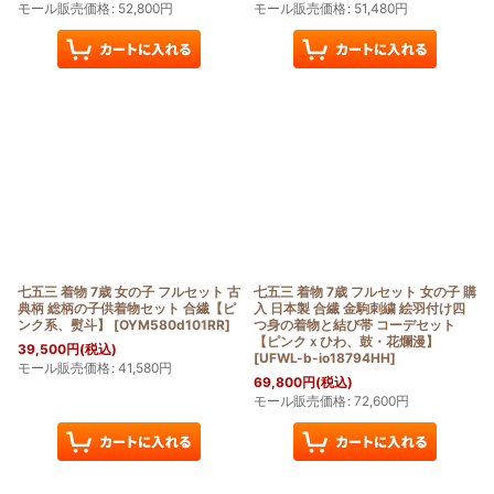
モール販売価格
:
52,800
円
モール販売価格
:
51,480
円
七五三 着物 7歳 女の子 フルセット 古
七五三 着物 7歳 フルセット 女の子 購
典柄 総柄の子供着物セット 合繊【ピ
入 日本製 合繊 金駒刺繍 絵羽付け四
ンク系、熨斗】
[
OYM580d101RR
]
つ身の着物と結び帯 コーデセット
【ピンクｘひわ、鼓・花爛漫】
39,500
円
(税込)
[
UFWL-b-io18794HH
]
モール販売価格
:
41,580
円
69,800
円
(税込)
モール販売価格
:
72,600
円