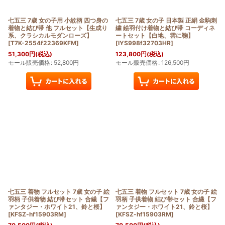
七五三 7歳 女の子用 小紋柄 四つ身の
七五三 7歳 女の子 日本製 正絹 金駒刺
着物と結び帯 他 フルセット【生成り
繍 絵羽付け着物と結び帯 コーディネ
系、クラシカルモダンローズ】
ートセット【白地、雲に鞠】
[
T7K-2554f22369KFM
]
[
IYS998f32703HR
]
51,300
円
(税込)
123,800
円
(税込)
モール販売価格
:
52,800
円
モール販売価格
:
126,500
円
七五三 着物 フルセット 7歳 女の子 絵
七五三 着物 フルセット 7歳 女の子 絵
羽柄 子供着物 結び帯セット 合繊【フ
羽柄 子供着物 結び帯セット 合繊【フ
ァンタジー・ホワイト21、鈴と桜】
ァンタジー・ホワイト21、鈴と桜】
[
KFSZ-hf15903RM
]
[
KFSZ-hf15903RM
]