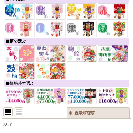
■柄で選ぶ
■価格帯で選ぶ
表示順変更
閉じる
234
件
表示数
: