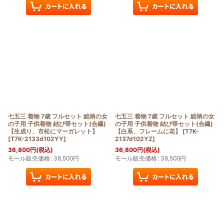
七五三 着物 7歳 フルセット 総柄の女
七五三 着物 7歳 フルセット 総柄の女
の子用 子供着物 結び帯セット(合繊)
の子用 子供着物 結び帯セット(合繊)
【生成り、市松にマーガレット】
【白系、フレームに花】
[
T7K-
[
T7K-2133d102YY
]
2137d102YZ
]
36,800
円
(税込)
36,800
円
(税込)
モール販売価格
:
38,500
円
モール販売価格
:
38,500
円