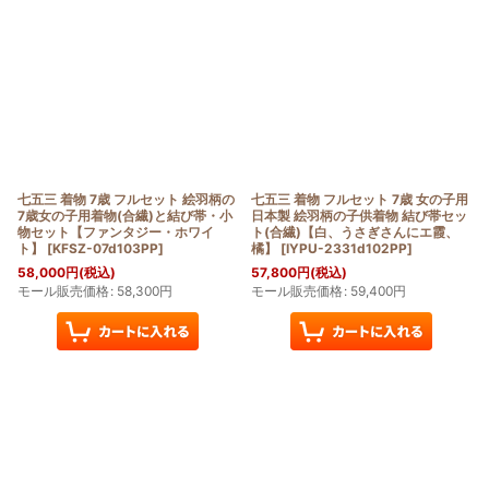
七五三 着物 7歳 フルセット 絵羽柄の
七五三 着物 フルセット 7歳 女の子用
7歳女の子用着物(合繊)と結び帯・小
日本製 絵羽柄の子供着物 結び帯セッ
物セット【ファンタジー・ホワイ
ト(合繊)【白、うさぎさんにエ霞、
ト】
[
KFSZ-07d103PP
]
橘】
[
IYPU-2331d102PP
]
58,000
円
(税込)
57,800
円
(税込)
モール販売価格
:
58,300
円
モール販売価格
:
59,400
円