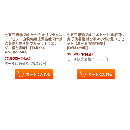
七五三 着物 7歳 女の子 オリジナルコ
七五三 着物 7歳 フルセット 総柄四つ
ーデセット 金駒刺繍 上質合繊 四つ身
身 子供着物 結び帯や小物が選べるセ
の着物と作り帯 フルセット【エン
ット【選べる着物7種類】
ジ、椿と雪輪】
[
TSRKsc-
[
OYMsetdB
]
Ai26846MM
]
39,500
円
(税込)
73,500
円
(税込)
モール販売価格
:
39,800
円
モール販売価格
:
75,350
円