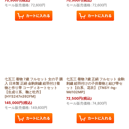
70,500
円
(税込)
70,500
円
(税込)
モール販売価格
:
72,600
円
モール販売価格
:
72,600
円
七五三 着物 7歳 フルセット 女の子 購
七五三 着物 7歳 正絹 フルセット 金駒
入 日本製 正絹 金駒刺繍 絵羽付け着
刺繍 絵羽付けの子供着物と結び帯セ
物と作り帯 コーディネートセット
ット【白系、花衣】
[
TNSY-hg-
【生成り系、鞠と牡丹】
Wd102MP
]
[
HYS247n392FM
]
72,500
円
(税込)
145,000
円
(税込)
モール販売価格
:
74,800
円
モール販売価格
:
149,600
円