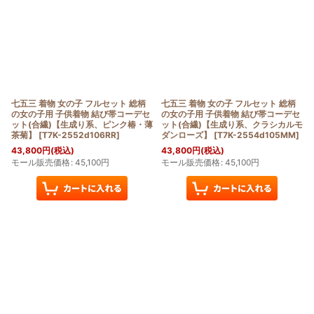
七五三 着物 女の子 フルセット 総柄
七五三 着物 女の子 フルセット 総柄
の女の子用 子供着物 結び帯コーデセ
の女の子用 子供着物 結び帯コーデセ
ット(合繊)【生成り系、ピンク椿・薄
ット(合繊)【生成り系、クラシカルモ
茶菊】
[
T7K-2552d106RR
]
ダンローズ】
[
T7K-2554d105MM
]
43,800
円
(税込)
43,800
円
(税込)
モール販売価格
:
45,100
円
モール販売価格
:
45,100
円