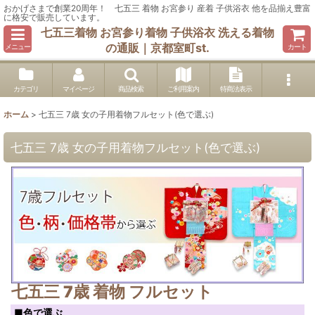
おかげさまで創業20周年！ 七五三 着物 お宮参り 産着 子供浴衣 他を品揃え豊富
に格安で販売しています。
七五三着物 お宮参り着物 子供浴衣 洗える着物
の通販｜京都室町st.
メニュー
カート
カテゴリ
マイページ
商品検索
ご利用案内
特商法表示
ホーム
>
七五三 7歳 女の子用着物フルセット(色で選ぶ)
七五三 7歳 女の子用着物フルセット(色で選ぶ)
七五三 7歳 着物 フルセット
■色で選ぶ