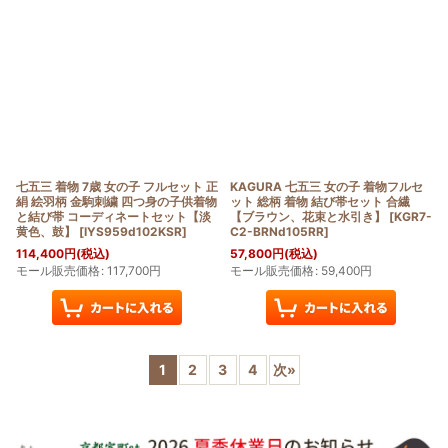
七五三 着物 7歳 女の子 フルセット 正
KAGURA 七五三 女の子 着物フルセ
絹 絵羽柄 金駒刺繍 四つ身の子供着物
ット 総柄 着物 結び帯セット 合繊
と結び帯 コーディネートセット【淡
【ブラウン、花束と水引き】
[
KGR7-
黄色、鼓】
[
IYS959d102KSR
]
C2-BRNd105RR
]
114,400
円
(税込)
57,800
円
(税込)
モール販売価格
:
117,700
円
モール販売価格
:
59,400
円
1
2
3
4
次
»