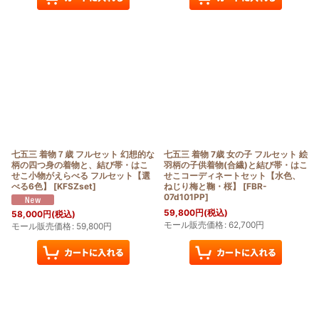
七五三 着物７歳 フルセット 幻想的な
七五三 着物 7歳 女の子 フルセット 絵
柄の四つ身の着物と、結び帯・はこ
羽柄の子供着物(合繊)と結び帯・はこ
せこ小物がえらべる フルセット【選
せこコーディネートセット【水色、
べる6色】
[
KFSZset
]
ねじり梅と鞠・桜】
[
FBR-
07d101PP
]
59,800
円
(税込)
58,000
円
(税込)
モール販売価格
:
62,700
円
モール販売価格
:
59,800
円