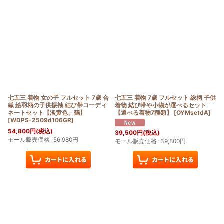
七五三 着物 女の子 フルセット 7歳 合
七五三 着物 7歳 フルセット 総柄 子供
繊 絵羽柄の子供振袖 結び帯コーディ
着物 結び帯や小物が選べるセット
ネートセット【淡黄色、鶴】
【選べる着物7種類】
[
OYMsetdA
]
[
WDPS-2509d106GR
]
54,800
円
(税込)
39,500
円
(税込)
モール販売価格
:
56,980
円
モール販売価格
:
39,800
円