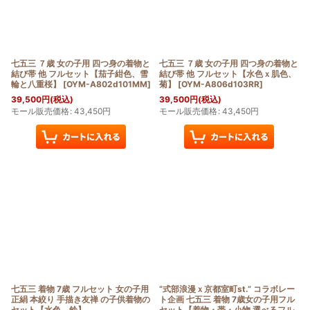
七五三 ７歳 女の子用 四つ身の着物と
七五三 ７歳 女の子用 四つ身の着物と
結び帯 他 フルセット【茄子紺色、雪
結び帯 他 フルセット【水色ｘ肌色、
輪と八重桜】
[
OYM-A802d101MM
]
菊】
[
OYM-A806d103RR
]
39,500
円
(税込)
39,500
円
(税込)
モール販売価格
:
43,450
円
モール販売価格
:
43,450
円
七五三 着物 7歳 フルセット 女の子用
“式部浪漫ｘ京都室町st.” コラボレー
正絹 本絞り 手描き友禅 の子供着物の
ト企画 七五三 着物 7歳女の子用フル
セット【水色、鈴】
セット【着物・帯・小物 選べるフル