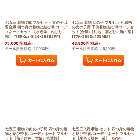
七五三 着物 7歳 フルセット 女の子 上
七五三 着物 女の子 フルセット 総柄
質合繊 四つ身の着物と結び帯 コーデ
の女の子用 子供着物 結び帯コーデセ
ィネートセット 【水色系、ねじり
ット(合繊)【紺地、雲どりに鞠・菊】
梅】
[
TSRKsz-Ei24-25392PP
]
[
T7K-2550d105MM
]
75,000
円
(税込)
43,800
円
(税込)
モール販売価格
:
77,000
円
モール販売価格
:
45,100
円
七五三 着物 7歳 女の子用 四つ身の着
七五三 7歳 着物 セット 四つ身の着物
物と結び帯 他 コーディネート フルセ
と結び帯 他 コーディネート フルセッ
ット【茄子紺色、雪輪と八重桜】
ト【水色ｘ肌色、菊】
[
OYM-