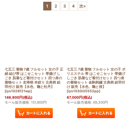
1
2
3
4
次
»
在庫あり
並び順
:
絞り込む
七五三 着物 7歳 フルセット 女の子 正
七五三 7歳 着物 フルセット 女の子 ポ
絹 結び帯 はこせこセット 帯揚げ し
リエステル 帯 はこせこセット 帯揚げ
ごき 肌着など着付けセット 四つ身の
しごき 肌着など着付けセット 四つ身
着物セット 友禅柄 本絞り 古典柄 絵
の着物セット 金駒刺繍 古典柄 絵羽付
羽付け 販売【水色、鞠と牡丹】
け 販売【水色、鞠と桜】
[
iys1028f21wp
]
[
iys1030i35552pp
]
146,800
円
(税込)
67,000
円
(税込)
モール販売価格
:
151,800
円
モール販売価格
:
69,300
円