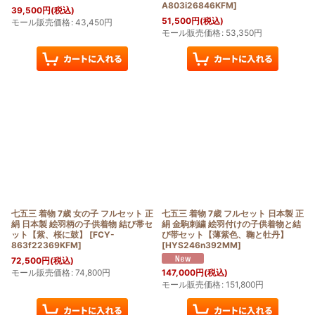
A803i26846KFM
]
39,500
円
(税込)
51,500
円
(税込)
モール販売価格
:
43,450
円
モール販売価格
:
53,350
円
七五三 着物 7歳 女の子 フルセット 正
七五三 着物 7歳 フルセット 日本製 正
絹 日本製 絵羽柄の子供着物 結び帯セ
絹 金駒刺繍 絵羽付けの子供着物と結
ット【紫、桜に鼓】
[
FCY-
び帯セット【薄紫色、鞠と牡丹】
863f22369KFM
]
[
HYS246n392MM
]
72,500
円
(税込)
モール販売価格
:
74,800
円
147,000
円
(税込)
モール販売価格
:
151,800
円