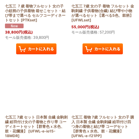
七五三 ７歳 着物フルセット 女の子
七五三 7歳 女の子 着物 フルセット 金
小紋柄の子供着物 箱せこセット・結
駒刺繍 子供着物(合繊) 結び帯や小物
び帯まで選べる セルフコーディネー
が選べるセット【選べる5色、鼓柄】
トセット
[
PTKset
]
[
UFWLset
]
55,000
円
(税込)
モール販売価格
:
57,200
円
38,800
円
(税込)
モール販売価格
:
39,800
円
七五三 7歳 セット 日本製 合繊 金駒刺
七五三 着物 7歳 フルセット 女の子 購
繍 絵羽付け女の子着物と作り帯 コー
入 日本製 合繊 金駒刺繍 絵羽付け四
ディネートセット【群青色ｘ水色、
つ身の着物と結び帯 コーデセット
鼓・花爛漫】
[
UFWL-e-io15-
【群青色ｘ水色、鼓・花爛漫】
18MDR
]
[
UFWL-e-f21PP
]