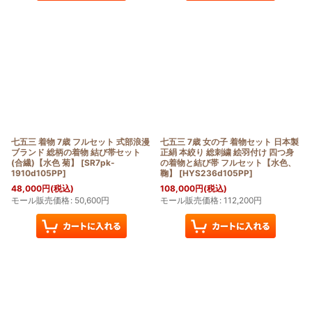
七五三 着物 7歳 フルセット 式部浪漫
七五三 7歳 女の子 着物セット 日本製
ブランド 総柄の着物 結び帯セット
正絹 本絞り 総刺繍 絵羽付け 四つ身
(合繊)【水色 菊】
[
SR7pk-
の着物と結び帯 フルセット【水色、
1910d105PP
]
鞠】
[
HYS236d105PP
]
48,000
円
(税込)
108,000
円
(税込)
モール販売価格
:
50,600
円
モール販売価格
:
112,200
円