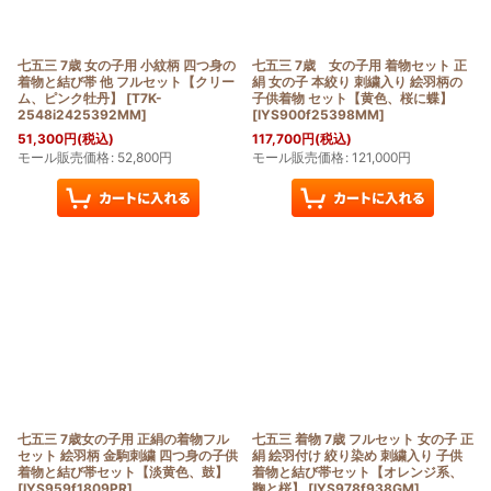
七五三 7歳 女の子用 小紋柄 四つ身の
七五三 7歳 女の子用 着物セット 正
着物と結び帯 他 フルセット【クリー
絹 女の子 本絞り 刺繍入り 絵羽柄の
ム、ピンク牡丹】
[
T7K-
子供着物 セット【黄色、桜に蝶】
2548i2425392MM
]
[
IYS900f25398MM
]
51,300
円
(税込)
117,700
円
(税込)
モール販売価格
:
52,800
円
モール販売価格
:
121,000
円
七五三 7歳女の子用 正絹の着物フル
七五三 着物 7歳 フルセット 女の子 正
セット 絵羽柄 金駒刺繍 四つ身の子供
絹 絵羽付け 絞り染め 刺繍入り 子供
着物と結び帯セット【淡黄色、鼓】
着物と結び帯セット【オレンジ系、
[
IYS959f1809PR
]
鞠と桜】
[
IYS978f938GM
]