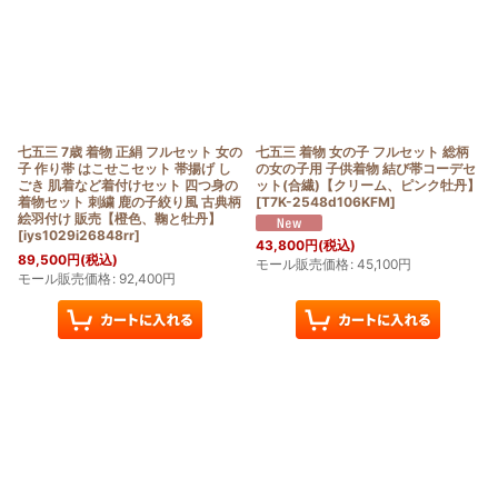
七五三 7歳 着物 正絹 フルセット 女の
七五三 着物 女の子 フルセット 総柄
子 作り帯 はこせこセット 帯揚げ し
の女の子用 子供着物 結び帯コーデセ
ごき 肌着など着付けセット 四つ身の
ット(合繊)【クリーム、ピンク牡丹】
着物セット 刺繍 鹿の子絞り風 古典柄
[
T7K-2548d106KFM
]
絵羽付け 販売【橙色、鞠と牡丹】
[
iys1029i26848rr
]
43,800
円
(税込)
89,500
円
(税込)
モール販売価格
:
45,100
円
モール販売価格
:
92,400
円