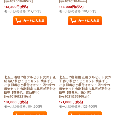
[
iys1025i18465zz
]
[
iys1020f184ksm
]
113,300
円
(税込)
156,000
円
(税込)
モール販売価格
:
117,700
円
モール販売価格
:
161,700
円
七五三 着物 7歳 フルセット 女の子 正
七五三 7歳 着物 正絹 フルセット 女の
絹 結び帯 はこせこセット 帯揚げ し
子 作り帯 はこせこセット 帯揚げ し
ごき 肌着など着付けセット 四つ身の
ごき 肌着など着付けセット 四つ身の
着物セット 金駒刺繍 古典柄 絵羽付け
着物セット 金駒刺繍 古典柄 絵羽付け
販売【薄紫色、束ね熨斗】
販売【薄紫系、鞠と雲】
[
iys1019i12219sr
]
[
iys1021i25395kah
]
101,000
円
(税込)
121,000
円
(税込)
モール販売価格
:
104,500
円
モール販売価格
:
125,400
円