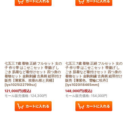
七五三 7歳 着物 正絹 フルセット 女の
七五三 7歳 着物 正絹 フルセット 女の
子 作り帯 はこせこセット 帯揚げ し
子 作り帯 はこせこセット 帯揚げ し
ごき 肌着など着付けセット 四つ身の
ごき 肌着など着付けセット 四つ身の
着物セット 金駒刺繍 古典柄 絵羽付け
着物セット 金駒刺繍 古典柄 絵羽付け
販売【薄紫系、枝垂れ桜と貝桶】
販売【薄紫色、雪輪に牡丹】
[
iys1025i22799sz
]
[
iys1020i18465mm
]
121,000
円
(税込)
148,000
円
(税込)
モール販売価格
:
124,300
円
モール販売価格
:
154,000
円