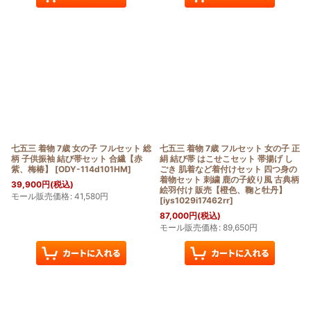
七五三 着物 7歳 女の子 フルセット 総
七五三 着物 7歳 フルセット 女の子 正
柄 子供振袖 結び帯セット 合繊【赤
絹 結び帯 はこせこセット 帯揚げ し
紫、梅椿】
[
ODY-114d101HM
]
ごき 肌着など着付けセット 四つ身の
着物セット 刺繍 鹿の子絞り風 古典柄
39,900
円
(税込)
絵羽付け 販売【橙色、鞠と牡丹】
モール販売価格
:
41,580
円
[
iys1029i17462rr
]
87,000
円
(税込)
モール販売価格
:
89,650
円