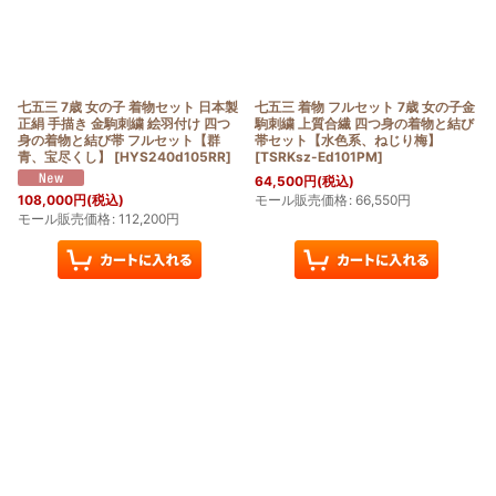
七五三 7歳 女の子 着物セット 日本製
七五三 着物 フルセット 7歳 女の子金
正絹 手描き 金駒刺繍 絵羽付け 四つ
駒刺繍 上質合繊 四つ身の着物と結び
身の着物と結び帯 フルセット【群
帯セット【水色系、ねじり梅】
青、宝尽くし】
[
HYS240d105RR
]
[
TSRKsz-Ed101PM
]
64,500
円
(税込)
モール販売価格
:
66,550
円
108,000
円
(税込)
モール販売価格
:
112,200
円