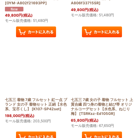
[
OYM-A802f21693PP
]
A806f33715SR
]
49,800
円
(税込)
モール販売価格
:
51,480
円
49,800
円
(税込)
モール販売価格
:
51,480
円
七五三 着物 7歳 フルセット 紅一点 ブ
七五三 7歳 女の子 着物 フルセット 上
ランド 女の子 着物セット 正絹【水色
質合繊 四つ身の着物と結び帯 オリジ
系、宝尽くし】
[
K107-SP42set
]
ナルコーデセット【水色系、ねじり
梅】
[
TSRKsz-Ed105GR
]
198,000
円
(税込)
65,800
円
(税込)
モール販売価格
:
203,500
円
モール販売価格
:
67,650
円