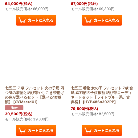
64,000
円
(税込)
67,000
円
(税込)
モール販売価格
:
66,000
円
モール販売価格
:
69,300
円
七五三 ７歳 フルセット 女の子用 四
七五三 着物 女の子 フルセット 7歳 合
つ身の着物と結び帯やしごき帯揚げ
繊 絵羽柄の子供振袖 結び帯コーディ
の色が選べるセット【選べる10種
ネートセット【ライトブルー系、古
類】
[
OYMsetd01
]
典柄】
[
HYP486n392PP
]
79,500
円
(税込)
モール販売価格
:
82,500
円
39,500
円
(税込)
モール販売価格
:
39,800
円