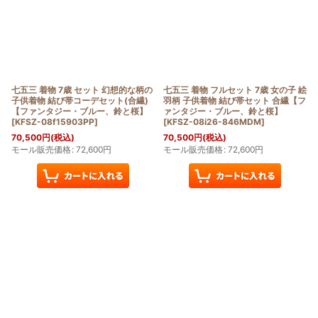
七五三 着物 7歳 セット 幻想的な柄の
七五三 着物 フルセット 7歳 女の子 絵
子供着物 結び帯コーデセット(合繊)
羽柄 子供着物 結び帯セット 合繊【フ
【ファンタジー・ブルー、鈴と桜】
ァンタジー・ブルー、鈴と桜】
[
KFSZ-08f15903PP
]
[
KFSZ-08i26-846MDM
]
70,500
円
(税込)
70,500
円
(税込)
モール販売価格
:
72,600
円
モール販売価格
:
72,600
円