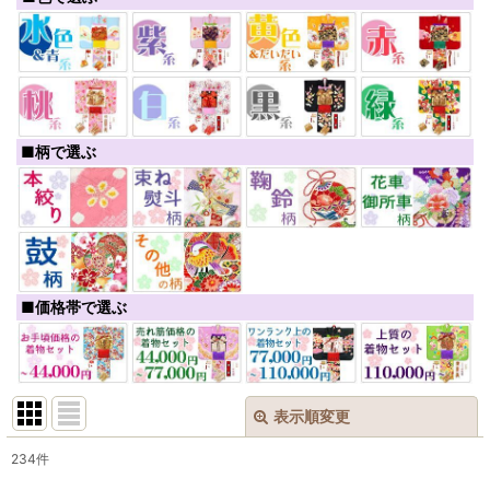
■柄で選ぶ
■価格帯で選ぶ
表示順変更
閉じる
234
件
表示数
: