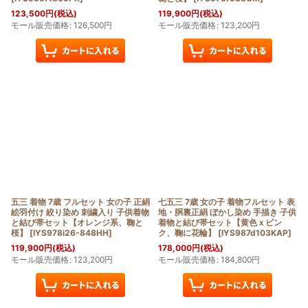
123,500
円
(税込)
119,900
円
(税込)
モール販売価格
:
126,500
円
モール販売価格
:
123,200
円
五三 着物 7歳 フルセット 女の子 正絹
七五三 7歳 女の子 着物フルセット 表
絵羽付け 絞り染め 刺繍入り 子供着物
地・胴裏正絹 ぼかし染め 手描き 子供
と結び帯セット【オレンジ系、鞠と
着物と結び帯セット【黄色ｘピン
桜】
[
IYS978i26-848HH
]
ク、鞠に花輪】
[
IYS987d103KAP
]
119,900
円
(税込)
178,000
円
(税込)
モール販売価格
:
123,200
円
モール販売価格
:
184,800
円