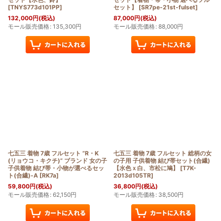
[
TNYS773d101PP
]
セット】
[
SR7pe-21st-fulset
]
132,000
円
(税込)
87,000
円
(税込)
モール販売価格
:
135,300
円
モール販売価格
:
88,000
円
七五三 着物 7歳 フルセット ”R・K
七五三 着物 7歳 フルセット 総柄の女
(リョウコ・キクチ)” ブランド 女の子
の子用 子供着物 結び帯セット(合繊)
子供着物 結び帯・小物が選べるセッ
【水色ｘ白、市松に鳩】
[
T7K-
ト(合繊)-A
[
RK7a
]
2013d105TR
]
59,800
円
(税込)
36,800
円
(税込)
モール販売価格
:
62,150
円
モール販売価格
:
38,500
円