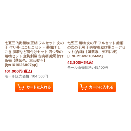
七五三 7歳 着物 正絹 フルセット 女の
七五三 着物 女の子 フルセット 総柄
子 作り帯 はこせこセット 帯揚げ し
の女の子用 子供着物 結び帯コーデセ
ごき 肌着など着付けセット 四つ身の
ット(合繊)【薄紫系、矢羽に桜】
着物セット 金駒刺繍 古典柄 絵羽付け
[
T7K-2549d105MM
]
販売【薄紫色、束ね熨斗】
43,800
円
(税込)
[
iys1019i26897pp
]
モール販売価格
:
45,100
円
101,000
円
(税込)
モール販売価格
:
104,500
円