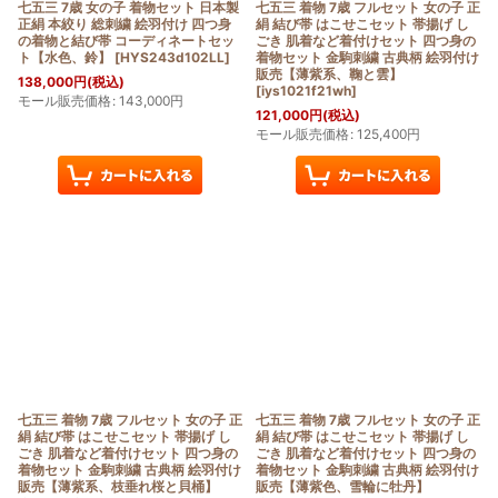
七五三 7歳 女の子 着物セット 日本製
七五三 着物 7歳 フルセット 女の子 正
正絹 本絞り 総刺繍 絵羽付け 四つ身
絹 結び帯 はこせこセット 帯揚げ し
の着物と結び帯 コーディネートセッ
ごき 肌着など着付けセット 四つ身の
ト【水色、鈴】
[
HYS243d102LL
]
着物セット 金駒刺繍 古典柄 絵羽付け
販売【薄紫系、鞠と雲】
138,000
円
(税込)
[
iys1021f21wh
]
モール販売価格
:
143,000
円
121,000
円
(税込)
モール販売価格
:
125,400
円
七五三 着物 7歳 フルセット 女の子 正
七五三 着物 7歳 フルセット 女の子 正
絹 結び帯 はこせこセット 帯揚げ し
絹 結び帯 はこせこセット 帯揚げ し
ごき 肌着など着付けセット 四つ身の
ごき 肌着など着付けセット 四つ身の
着物セット 金駒刺繍 古典柄 絵羽付け
着物セット 金駒刺繍 古典柄 絵羽付け
販売【薄紫系、枝垂れ桜と貝桶】
販売【薄紫色、雪輪に牡丹】