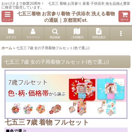
おかげさまで創業20周年！ 七五三 着物 お宮参り 産着 子供浴衣 他を品揃え豊富
に格安で販売しています。
七五三着物 お宮参り着物 子供浴衣 洗える着物
の通販｜京都室町st.
メニュー
カート
カテゴリ
マイページ
商品検索
ご利用案内
特商法表示
ホーム
>
七五三 7歳 女の子用着物フルセット(色で選ぶ)
七五三 7歳 女の子用着物フルセット(色で選ぶ)
七五三 7歳 着物 フルセット
■色で選ぶ