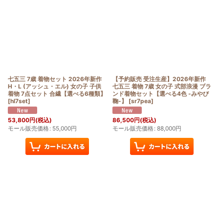
七五三 7歳 着物セット 2026年新作
【予約販売 受注生産】2026年新作
H・L (アッシュ・エル) 女の子 子供
七五三 着物 7歳 女の子 式部浪漫 ブラ
着物 7点セット 合繊【選べる6種類】
ンド着物セット【選べる4色 -みやび
[
hl7set
]
鞠-】
[
sr7pea
]
53,800
円
(税込)
86,500
円
(税込)
モール販売価格
:
55,000
円
モール販売価格
:
88,000
円