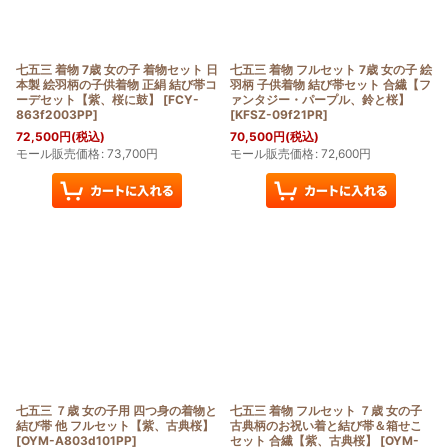
七五三 着物 7歳 女の子 着物セット 日
七五三 着物 フルセット 7歳 女の子 絵
本製 絵羽柄の子供着物 正絹 結び帯コ
羽柄 子供着物 結び帯セット 合繊【フ
ーデセット【紫、桜に鼓】
[
FCY-
ァンタジー・パープル、鈴と桜】
863f2003PP
]
[
KFSZ-09f21PR
]
72,500
円
(税込)
70,500
円
(税込)
モール販売価格
:
73,700
円
モール販売価格
:
72,600
円
七五三 ７歳 女の子用 四つ身の着物と
七五三 着物 フルセット ７歳 女の子
結び帯 他 フルセット【紫、古典桜】
古典柄のお祝い着と結び帯＆箱せこ
[
OYM-A803d101PP
]
セット 合繊【紫、古典桜】
[
OYM-