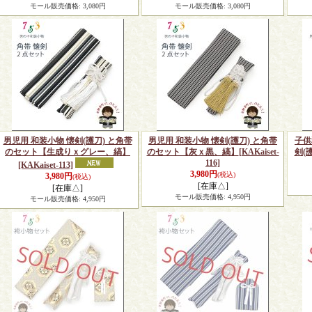
モール販売価格
:
3,080円
モール販売価格
:
3,080円
男児用 和装小物 懐剣(護刀) と角帯
男児用 和装小物 懐剣(護刀) と角帯
子供
のセット【生成りｘグレー、縞】
のセット【灰ｘ黒、縞】
[KAKaiset-
剣(
116]
[KAKaiset-113]
3,980円
(税込)
3,980円
(税込)
[在庫△]
[在庫△]
モール販売価格
:
4,950円
モール販売価格
:
4,950円