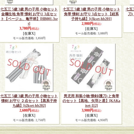
七五三 5歳 3歳 男の子用 小物セット
七五三 5歳 3歳 男の子用 小物セット
七五
金襴生地 角帯 懐剣 お守り 3点セッ
角帯 懐剣 お守り 3点セット【紺系
刀
ト【ベージュ、亀甲柄】
[HB001-3se
子持ち縞】
[t3kset-hb201]
t]
2,980円
(税込)
3,780円
[在庫X]
(税込)
[在庫X]
モール販売価格
:
3,080円
モール販売価格
:
3,850円
七五三 5歳 3歳 男の子用 小物セット
男児用 和装小物 懐剣(護刀) と角帯
懐剣 お守り ２点セット【黒系子持
のセット【黒地、矢羽と星】
[KAKa
ち縞】
[t2kset-hb202]
iset-112]
2,680円
3,980円
(税込)
(税込)
[在庫X]
[在庫X]
モール販売価格
:
2,750円
モール販売価格
:
4,950円