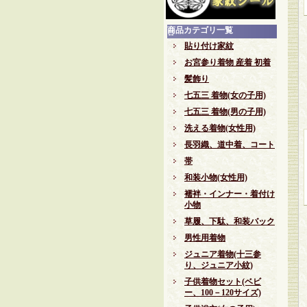
商品カテゴリ一覧
貼り付け家紋
お宮参り着物 産着 初着
髪飾り
七五三 着物(女の子用)
七五三 着物(男の子用)
洗える着物(女性用)
長羽織、道中着、コート
帯
和装小物(女性用)
襦袢・インナー・着付け
小物
草履、下駄、和装バック
男性用着物
ジュニア着物(十三参
り、ジュニア小紋)
子供着物セット(ベビ
ー、100－120サイズ)