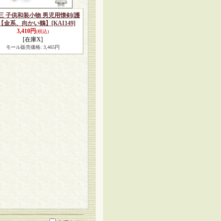
三 子供和装小物 男児用懐剣(護
)【金系、向かい鶴】
[KAI149]
3,410円
(税込)
[在庫X]
モール販売価格
:
3,465円