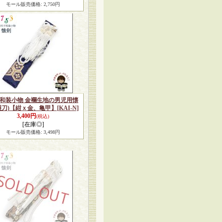
モール販売価格
:
2,750円
和装小物 金襴生地の男児用懐
護刀)【紺ｘ金、亀甲】
[KAI-N]
3,400円
(税込)
[在庫◎]
モール販売価格
:
3,498円