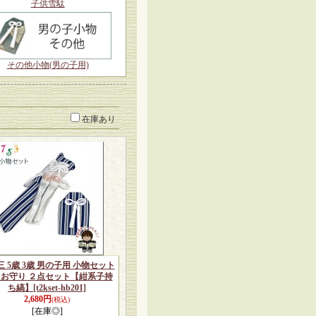
子供雪駄
その他小物(男の子用)
在庫あり
 5歳 3歳 男の子用 小物セット
 お守り ２点セット【紺系子持
ち縞】
[t2kset-hb201]
2,680円
(税込)
[在庫◎]