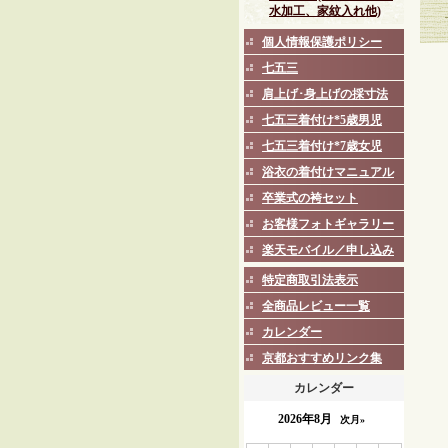
水加工、家紋入れ他)
個人情報保護ポリシー
七五三
肩上げ･身上げの採寸法
七五三着付け*5歳男児
七五三着付け*7歳女児
浴衣の着付けマニュアル
卒業式の袴セット
お客様フォトギャラリー
楽天モバイル／申し込み
特定商取引法表示
全商品レビュー一覧
カレンダー
京都おすすめリンク集
カレンダー
2026年8月
次月»