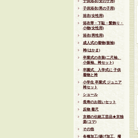
子供浴衣(女の子用)
子供浴衣(男の子用)
浴衣(女性用)
浴衣帯・下駄・髪飾り・
小物(女性用)
浴衣(男性用)
成人式の着物(振袖)
袴(はかま)
卒業式の衣装(二尺袖、
小振袖、袴セット)
卒園式、入学式に 子供
着物と袴
小学生 卒業式 ジュニア
袴セット
ショール
長寿のお祝いセット
反物 着尺
京都の伝統工芸品★京独
楽(コマ)
その他
各種加工(揚げ加工、撥