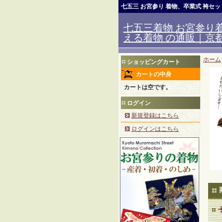
七五三 お宮参り 着物、卒業式 袴セ
七五三着物 お宮参り着
える着物 の通販｜京都室
ホーム
ショッピングカート
カートの中身
カートは空です。
ログイン
新規登録はこちら
ログインはこちら