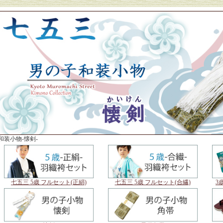
和装小物-懐剣-
七五三 5歳 フルセット(正絹)
七五三 5歳 フルセット(合繊)
3