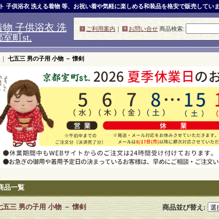
ット 子供浴衣 洗える着物 等、お祝い着や気軽に楽しめる和装品を格安で販売してい
物 子供浴衣 洗
ご利用案内
｜
お問い合せ
商品検索
:
町st.
｜
七五三 男の子用 小物 － 懐剣
商品一覧
七五三 男の子用 小物 － 懐剣
商品並び替え
: