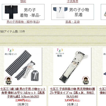
懐剣
子供角帯
男の子用着物・襦袢(単品)
肌着・足袋
登録アイテム数
:
11件
七五三 5歳 3歳 男の子用 小物セット
七五三 子供和装小物 男児用懐剣(護
七五三
角帯 懐剣 お守り 3点セット【黒系
刀) 平型タイプ yu【黒ｘ灰、市松】
懐剣
子持ち縞】
[t3kset-hb202]
[KAI146]
2,980円
3,050円
(税込)
(税込)
[在庫◎]
[在庫△]