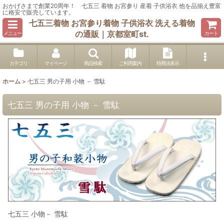
おかげさまで創業20周年！ 七五三 着物 お宮参り 産着 子供浴衣 他を品揃え豊富
に格安で販売しています。
七五三着物 お宮参り着物 子供浴衣 洗える着物
の通販｜京都室町st.
メニュー
カート
カテゴリ
マイページ
商品検索
ご利用案内
特商法表示
ホーム
>
七五三 男の子用 小物 － 雪駄
七五三 男の子用 小物 － 雪駄
七五三 小物－ 雪駄