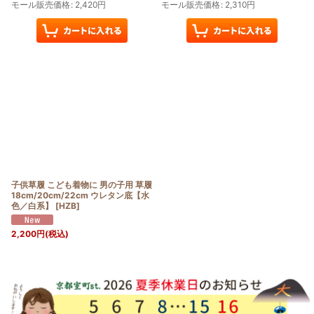
モール販売価格
:
2,420
円
モール販売価格
:
2,310
円
子供草履 こども着物に 男の子用 草履
18cm/20cm/22cm ウレタン底【水
色／白系】
[
HZB
]
2,200
円
(税込)