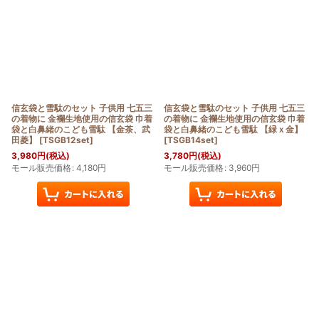
信玄袋と雪駄のセット 子供用 七五三
信玄袋と雪駄のセット 子供用 七五三
の着物に 金襴生地使用の信玄袋 巾着
の着物に 金襴生地使用の信玄袋 巾着
袋と白鼻緒のこども雪駄 【金茶、武
袋と白鼻緒のこども雪駄 【緑ｘ金】
田菱】
[
TSGB12set
]
[
TSGB14set
]
3,980
円
(税込)
3,780
円
(税込)
モール販売価格
:
4,180
円
モール販売価格
:
3,960
円