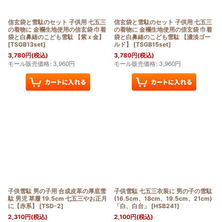
信玄袋と雪駄のセット 子供用 七五三
信玄袋と雪駄のセット 子供用 七五三
の着物に 金襴生地使用の信玄袋 巾着
の着物に 金襴生地使用の信玄袋 巾着
袋と白鼻緒のこども雪駄 【紫ｘ金】
袋と白鼻緒のこども雪駄 【濃淡ゴー
[
TSGB13set
]
ルド】
[
TSGB15set
]
3,780
円
(税込)
3,780
円
(税込)
モール販売価格
:
3,960
円
モール販売価格
:
3,960
円
子供雪駄 男の子用 合成皮革の厚底雪
子供雪駄 七五三衣装に 男の子の雪駄
駄 男児 草履 19.5cm 七五三やお正月
(16.5cm、18cm、19.5cm、21cm)
に【赤系】
[
TSD-2
]
「白、白台」
[
HSB241
]
2,310
円
(税込)
2,100
円
(税込)