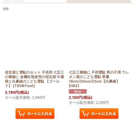
9
件
表示数
:
在庫あり
並び順
:
絞り込む
信玄袋と雪駄のセット 子供用 七五三
七五三着物に 子供雪駄 男の子用 ウレ
の着物に 金襴生地使用の信玄袋 巾着
タン底のこども雪駄 草履
袋と白鼻緒のこども雪駄 【ゴール
18cm/20cm/22cm【白鼻緒】
ド】
[
TSGB11set
]
[
HBZ
]
3,780
円
(税込)
モール販売価格
:
3,960
円
2,100
円
(税込)
モール販売価格
:
2,200
円