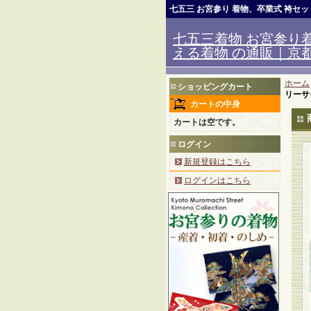
七五三 お宮参り 着物、卒業式 袴セ
七五三着物 お宮参り着
える着物 の通販｜京都室
ホーム
ショッピングカート
リーサ
カートの中身
カートは空です。
ログイン
新規登録はこちら
ログインはこちら