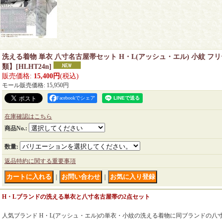
洗える着物 単衣 八寸名古屋帯セット H・L(アッシュ・エル) 小紋 フ
類】
[
HLHT24n
]
販売価格
:
15,400円
(税込)
モール販売価格
:
15,950円
Facebookでシェア
在庫確認はこちら
商品No.
:
数量
:
返品特約に関する重要事項
｜
｜
H・Lブランドの洗える単衣と八寸名古屋帯の2点セット
人気ブランド H・L(アッシュ・エル)の単衣・小紋の洗える着物に同ブランドの八