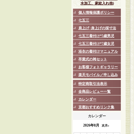
水加工、家紋入れ他)
個人情報保護ポリシー
七五三
肩上げ･身上げの採寸法
七五三着付け*5歳男児
七五三着付け*7歳女児
浴衣の着付けマニュアル
卒業式の袴セット
お客様フォトギャラリー
楽天モバイル／申し込み
特定商取引法表示
全商品レビュー一覧
カレンダー
京都おすすめリンク集
カレンダー
2026年8月
次月»