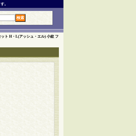
ます。
ット H・L(アッシュ・エル) 小紋 フ