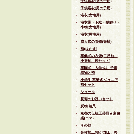
子供浴衣(女の子用)
子供浴衣(男の子用)
浴衣(女性用)
浴衣帯・下駄・髪飾り・
小物(女性用)
浴衣(男性用)
成人式の着物(振袖)
袴(はかま)
卒業式の衣装(二尺袖、
小振袖、袴セット)
卒園式、入学式に 子供
着物と袴
小学生 卒業式 ジュニア
袴セット
ショール
長寿のお祝いセット
反物 着尺
京都の伝統工芸品★京独
楽(コマ)
その他
各種加工(揚げ加工、撥