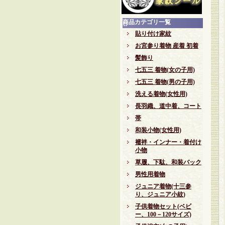
商品カテゴリ一覧
貼り付け家紋
お宮参り着物 産着 初着
髪飾り
七五三 着物(女の子用)
七五三 着物(男の子用)
洗える着物(女性用)
長羽織、道中着、コート
帯
和装小物(女性用)
襦袢・インナー・着付け
小物
草履、下駄、和装バック
男性用着物
ジュニア着物(十三参
り、ジュニア小紋)
子供着物セット(ベビ
ー、100－120サイズ)