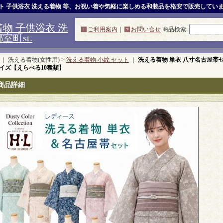
ット 子供浴衣 洗える着物 等、お祝い着や気軽に楽しめる和装品を格安で販売してい
物 子供浴衣 洗
ご利用案内
｜
お問い合せ
商品検索
:
町st.
｜ 洗える着物(女性用) >
洗える着物 小紋 セット
｜
洗える着物 単衣 八寸名古屋帯セ
イズ【えらべる10種類】
商品詳細