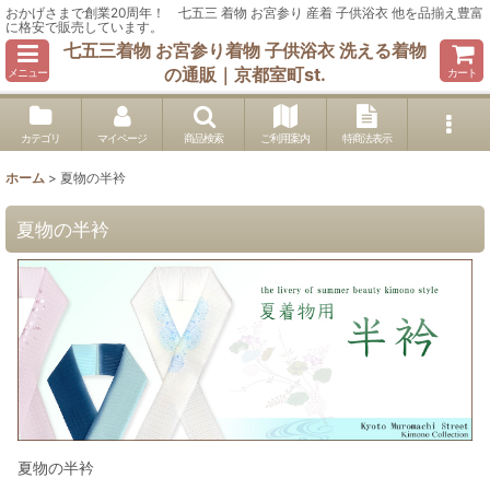
おかげさまで創業20周年！ 七五三 着物 お宮参り 産着 子供浴衣 他を品揃え豊富
に格安で販売しています。
七五三着物 お宮参り着物 子供浴衣 洗える着物
の通販｜京都室町st.
メニュー
カート
カテゴリ
マイページ
商品検索
ご利用案内
特商法表示
ホーム
>
夏物の半衿
夏物の半衿
夏物の半衿