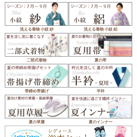
洗える着物 小紋 紗
洗える着物 小紋 絽
二部式着物
夏の帯
帯締め帯揚げ
半衿
夏の草履
夏のインナー