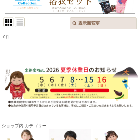
表示順変更
閉じる
0
件
表示数
:
在庫あり
並び順
:
絞り込む
ショップ内 カテゴリー