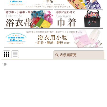
表示順変更
閉じる
1
件
表示数
:
在庫あり
並び順
:
絞り込む