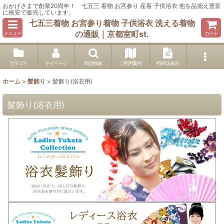
おかげさまで創業20周年！ 七五三 着物 お宮参り 産着 子供浴衣 他を品揃え豊富
に格安で販売しています。
七五三着物 お宮参り着物 子供浴衣 洗える着物
の通販｜京都室町st.
メニュー
カート
カテゴリ
マイページ
商品検索
ご利用案内
特商法表示
ホーム
>
髪飾り
>
髪飾り(浴衣用)
髪飾り(浴衣用)