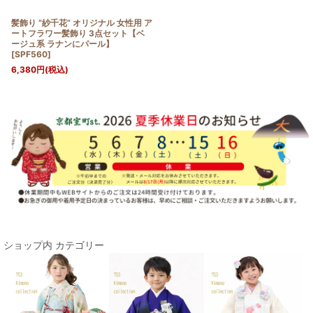
髪飾り “紗千花” オリジナル 女性用 ア
ートフラワー髪飾り 3点セット【ベ
ージュ系 ラナンにパール】
[
SPF560
]
6,380
円
(税込)
ショップ内 カテゴリー