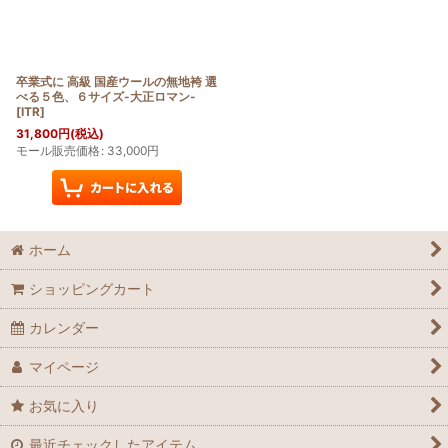
卒業式に 高級 国産ウールの無地袴 選
べる５色、６サイズ-大正ロマン-
[
ITR
]
31,800
円
(税込)
モール販売価格
:
33,000
円
ホーム
ショッピングカート
カレンダー
マイページ
お気に入り
最近チェックしたアイテム