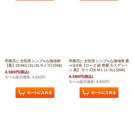
卒業式に 女性用 シンプルな無地袴
卒業式に 女性用 シンプルな無地袴 選
【黒】[S/M/L/2L/3Lサイズ]
[
DM
]
べる5色【ローズ 紺 青紫 モスグリー
ン 黒】 サイズ[S M L LL 3L]
[
DM
]
4,580
円
(税込)
4,580
円
(税込)
モール販売価格
:
4,840
円
モール販売価格
:
4,840
円