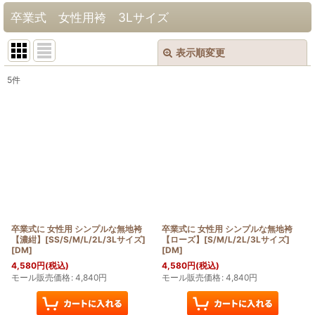
卒業式 女性用袴 3Lサイズ
表示順変更
閉じる
5
件
表示数
:
在庫あり
並び順
:
絞り込む
卒業式に 女性用 シンプルな無地袴
卒業式に 女性用 シンプルな無地袴
【濃紺】[SS/S/M/L/2L/3Lサイズ]
【ローズ】[S/M/L/2L/3Lサイズ]
[
DM
]
[
DM
]
4,580
円
(税込)
4,580
円
(税込)
モール販売価格
:
4,840
円
モール販売価格
:
4,840
円