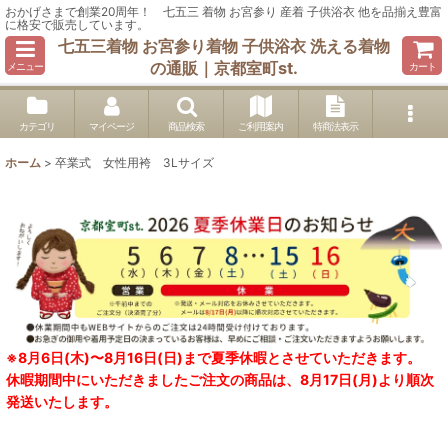
おかげさまで創業20周年！ 七五三 着物 お宮参り 産着 子供浴衣 他を品揃え豊富
に格安で販売しています。
七五三着物 お宮参り着物 子供浴衣 洗える着物
の通販｜京都室町st.
メニュー
カート
カテゴリ
マイページ
商品検索
ご利用案内
特商法表示
ホーム
>
卒業式 女性用袴 3Lサイズ
※8月6日(木)〜8月16日(日)まで夏季休暇とさせていただきます。
休暇期間中にいただきましたご注文の商品は、8月17日(月)より順次
発送いたします。