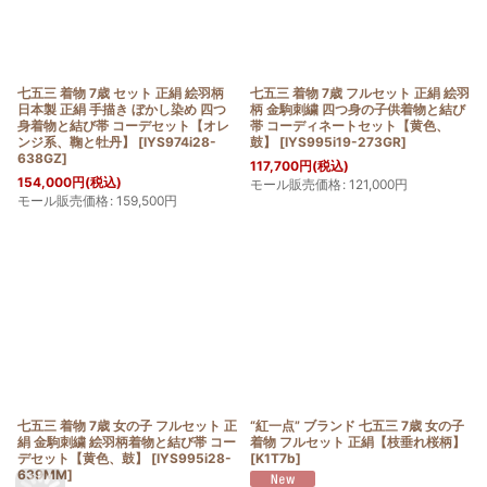
七五三 着物 7歳 セット 正絹 絵羽柄
七五三 着物 7歳 フルセット 正絹 絵羽
日本製 正絹 手描き ぼかし染め 四つ
柄 金駒刺繍 四つ身の子供着物と結び
身着物と結び帯 コーデセット【オレ
帯 コーディネートセット【黄色、
ンジ系、鞠と牡丹】
[
IYS974i28-
鼓】
[
IYS995i19-273GR
]
638GZ
]
117,700
円
(税込)
154,000
円
(税込)
モール販売価格
:
121,000
円
モール販売価格
:
159,500
円
七五三 着物 7歳 女の子 フルセット 正
“紅一点” ブランド 七五三 7歳 女の子
絹 金駒刺繍 絵羽柄着物と結び帯 コー
着物 フルセット 正絹【枝垂れ桜柄】
デセット【黄色、鼓】
[
IYS995i28-
[
K1T7b
]
639MM
]