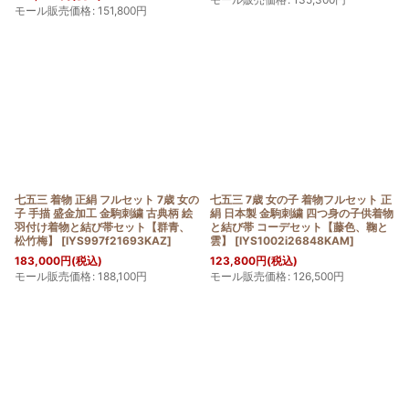
モール販売価格
:
151,800
円
七五三 着物 正絹 フルセット 7歳 女の
七五三 7歳 女の子 着物フルセット 正
子 手描 盛金加工 金駒刺繍 古典柄 絵
絹 日本製 金駒刺繍 四つ身の子供着物
羽付け着物と結び帯セット【群青、
と結び帯 コーデセット【藤色、鞠と
松竹梅】
[
IYS997f21693KAZ
]
雲】
[
IYS1002i26848KAM
]
183,000
円
(税込)
123,800
円
(税込)
モール販売価格
:
188,100
円
モール販売価格
:
126,500
円