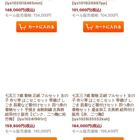
[
iys1020i18465mm
]
[
iys1019i26897pp
]
148,000
円
(税込)
101,000
円
(税込)
モール販売価格
:
154,000
円
モール販売価格
:
104,500
円
七五三 7歳 着物 正絹 フルセット 女の
七五三 7歳 着物 正絹 フルセット 女の
子 作り帯 はこせこセット 帯揚げ し
子 作り帯 はこせこセット 帯揚げ し
ごき 肌着など着付けセット 四つ身の
ごき 肌着など着付けセット 四つ身の
着物セット 手描き 金駒刺繍 古典柄
着物セット 盛金加工 古典柄 絵羽付け
絵羽付け 販売【ピンク、二つ鞠に松
販売【赤、二つ鞠】
竹梅】
[
iys1024f991rr
]
[
iys1026i35552kah
]
159,800
円
(税込)
164,000
円
(税込)
モール販売価格
:
165,000
円
モール販売価格
:
169,400
円