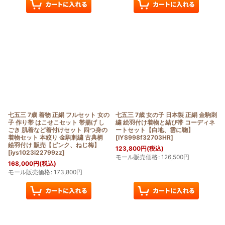
七五三 7歳 着物 正絹 フルセット 女の
七五三 7歳 女の子 日本製 正絹 金駒刺
子 作り帯 はこせこセット 帯揚げ し
繍 絵羽付け着物と結び帯 コーディネ
ごき 肌着など着付けセット 四つ身の
ートセット【白地、雲に鞠】
着物セット 本絞り 金駒刺繍 古典柄
[
IYS998f32703HR
]
絵羽付け 販売【ピンク、ねじ梅】
123,800
円
(税込)
[
iys1023i22799zz
]
モール販売価格
:
126,500
円
168,000
円
(税込)
モール販売価格
:
173,800
円