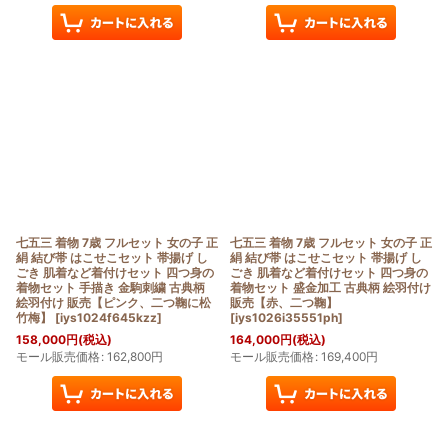
七五三 着物 7歳 フルセット 女の子 正
七五三 着物 7歳 フルセット 女の子 正
絹 結び帯 はこせこセット 帯揚げ し
絹 結び帯 はこせこセット 帯揚げ し
ごき 肌着など着付けセット 四つ身の
ごき 肌着など着付けセット 四つ身の
着物セット 手描き 金駒刺繍 古典柄
着物セット 盛金加工 古典柄 絵羽付け
絵羽付け 販売【ピンク、二つ鞠に松
販売【赤、二つ鞠】
竹梅】
[
iys1024f645kzz
]
[
iys1026i35551ph
]
158,000
円
(税込)
164,000
円
(税込)
モール販売価格
:
162,800
円
モール販売価格
:
169,400
円