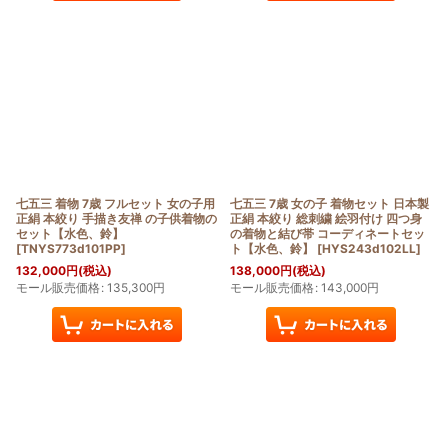
七五三 着物 7歳 フルセット 女の子用
七五三 7歳 女の子 着物セット 日本製
正絹 本絞り 手描き友禅 の子供着物の
正絹 本絞り 総刺繍 絵羽付け 四つ身
セット【水色、鈴】
の着物と結び帯 コーディネートセッ
[
TNYS773d101PP
]
ト【水色、鈴】
[
HYS243d102LL
]
132,000
円
(税込)
138,000
円
(税込)
モール販売価格
:
135,300
円
モール販売価格
:
143,000
円