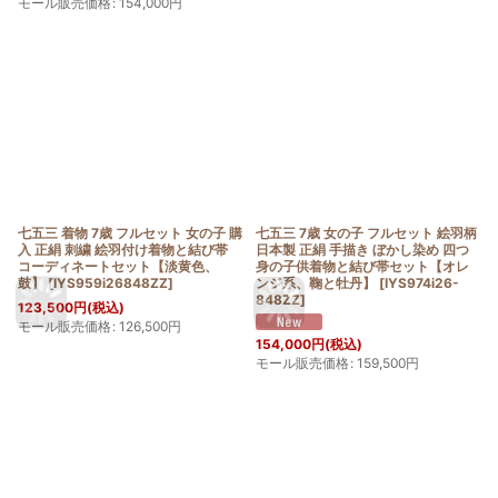
モール販売価格
:
154,000
円
七五三 着物 7歳 フルセット 女の子 購
七五三 7歳 女の子 フルセット 絵羽柄
入 正絹 刺繍 絵羽付け着物と結び帯
日本製 正絹 手描き ぼかし染め 四つ
コーディネートセット【淡黄色、
身の子供着物と結び帯セット【オレ
鼓】
[
IYS959i26848ZZ
]
ンジ系、鞠と牡丹】
[
IYS974i26-
848ZZ
]
123,500
円
(税込)
モール販売価格
:
126,500
円
154,000
円
(税込)
モール販売価格
:
159,500
円