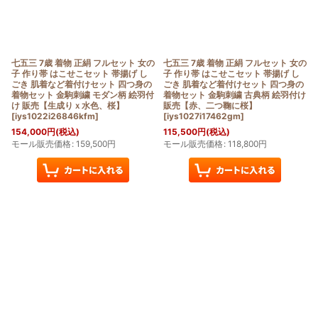
七五三 7歳 着物 正絹 フルセット 女の
七五三 7歳 着物 正絹 フルセット 女の
子 作り帯 はこせこセット 帯揚げ し
子 作り帯 はこせこセット 帯揚げ し
ごき 肌着など着付けセット 四つ身の
ごき 肌着など着付けセット 四つ身の
着物セット 金駒刺繍 モダン柄 絵羽付
着物セット 金駒刺繍 古典柄 絵羽付け
け 販売【生成りｘ水色、桜】
販売【赤、二つ鞠に桜】
[
iys1022i26846kfm
]
[
iys1027i17462gm
]
154,000
円
(税込)
115,500
円
(税込)
モール販売価格
:
159,500
円
モール販売価格
:
118,800
円