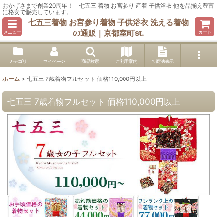
おかげさまで創業20周年！ 七五三 着物 お宮参り 産着 子供浴衣 他を品揃え豊富
に格安で販売しています。
七五三着物 お宮参り着物 子供浴衣 洗える着物
の通販｜京都室町st.
メニュー
カート
カテゴリ
マイページ
商品検索
ご利用案内
特商法表示
ホーム
>
七五三 7歳着物フルセット 価格110,000円以上
七五三 7歳着物フルセット 価格110,000円以上