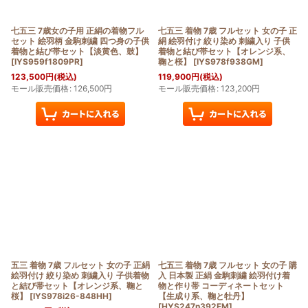
七五三 7歳女の子用 正絹の着物フル
七五三 着物 7歳 フルセット 女の子 正
セット 絵羽柄 金駒刺繍 四つ身の子供
絹 絵羽付け 絞り染め 刺繍入り 子供
着物と結び帯セット【淡黄色、鼓】
着物と結び帯セット【オレンジ系、
[
IYS959f1809PR
]
鞠と桜】
[
IYS978f938GM
]
123,500
円
(税込)
119,900
円
(税込)
モール販売価格
:
126,500
円
モール販売価格
:
123,200
円
五三 着物 7歳 フルセット 女の子 正絹
七五三 着物 7歳 フルセット 女の子 購
絵羽付け 絞り染め 刺繍入り 子供着物
入 日本製 正絹 金駒刺繍 絵羽付け着
と結び帯セット【オレンジ系、鞠と
物と作り帯 コーディネートセット
桜】
[
IYS978i26-848HH
]
【生成り系、鞠と牡丹】
[
HYS247n392FM
]