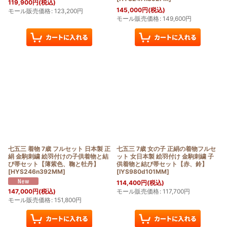
119,900
円
(税込)
145,000
円
(税込)
モール販売価格
:
123,200
円
モール販売価格
:
149,600
円
七五三 着物 7歳 フルセット 日本製 正
七五三 7歳 女の子 正絹の着物フルセ
絹 金駒刺繍 絵羽付けの子供着物と結
ット 女日本製 絵羽付け 金駒刺繍 子
び帯セット【薄紫色、鞠と牡丹】
供着物と結び帯セット【赤、鈴】
[
HYS246n392MM
]
[
IYS980d101MM
]
114,400
円
(税込)
モール販売価格
:
117,700
円
147,000
円
(税込)
モール販売価格
:
151,800
円