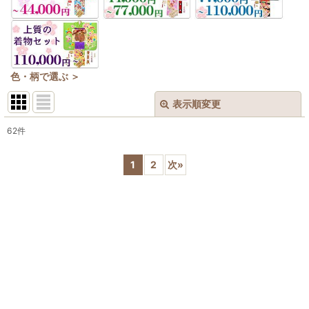
色・柄で選ぶ ＞
表示順変更
閉じる
62
件
表示数
:
1
2
次
»
在庫あり
並び順
:
絞り込む