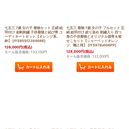
七五三 7歳 女の子 着物セット 正絹 絵
七五三 着物 7歳 女の子 フルセット 正
羽付け 金駒刺繍 子供着物と結び帯 コ
絹 絵羽付け 絞り染め 刺繍入り 四つ
ーディネートセット【オレンジ系、
身の子供着物とオリジナル袋帯＆箱
鈴】
[
IYS955f23946RR
]
せこセット【シャーベットオレン
ジ、鞠と桜】
[
IYS978uh08PP
]
128,000
円
(税込)
128,000
円
(税込)
モール販売価格
:
133,100
円
モール販売価格
:
132,000
円