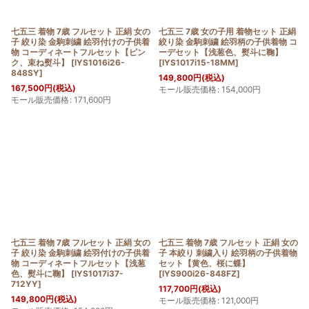
七五三 着物 7歳 フルセット 正絹 女の
七五三 7歳 女の子用 着物セット 正絹
子 絞り染 金駒刺繍 絵羽付けの子供着
絞り染 金駒刺繍 絵羽柄の子供着物 コ
物 コーディネートフルセット【ピン
ーデセット【浅葱色、熨斗に鞠】
ク、束ね熨斗】
[
IYS1016i26-
[
IYS1017i15-18MM
]
848SY
]
149,800
円
(税込)
167,500
円
(税込)
モール販売価格
:
154,000
円
モール販売価格
:
171,600
円
七五三 着物 7歳 フルセット 正絹 女の
七五三 着物 7歳 フルセット 正絹 女の
子 絞り染 金駒刺繍 絵羽付けの子供着
子 本絞り 刺繍入り 絵羽柄の子供着物
物 コーディネートフルセット【浅葱
セット【黄色、桜に蝶】
色、熨斗に鞠】
[
IYS1017i37-
[
IYS900i26-848FZ
]
712YY
]
117,700
円
(税込)
149,800
円
(税込)
モール販売価格
:
121,000
円