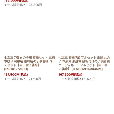
132,000
円
(税込)
モール販売価格
:
135,300
円
七五三 7歳 女の子用 着物セット 正絹
七五三 着物 7歳 フルセット 正絹 女の
本絞り 刺繍柄 絵羽柄の子供着物 コー
子 本絞り 刺繍柄 絵羽付けの子供着物
デセット【赤、雲に花輪】
コーディネートフルセット【赤、雲
[
IYS1012f21HH
]
に花輪】
[
IYS1012f15903MM
]
167,500
円
(税込)
167,500
円
(税込)
モール販売価格
:
171,600
円
モール販売価格
:
171,600
円