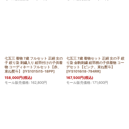
七五三 着物 7歳 フルセット 正絹 女の
七五三 7歳 着物セット 正絹 女の子 絞
子 絞り染 刺繍入り 絵羽付けの子供着
り染 金駒刺繍 絵羽柄の子供着物 コー
物 コーディネートフルセット【赤、
デセット【ピンク、束ね熨斗】
束ね熨斗】
[
IYS1015i15-18PP
]
[
IYS1016i18-794RR
]
158,000
円
(税込)
167,500
円
(税込)
モール販売価格
:
162,800
円
モール販売価格
:
171,600
円