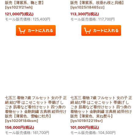
販売【薄紫系、鞠と雲】
販売【薄紫系、枝垂れ桜と貝桶】
[
iys1021f21wh
]
[
iys1025i18465zz
]
121,000
円
(税込)
113,300
円
(税込)
モール販売価格
:
125,400
円
モール販売価格
:
117,700
円
七五三 着物 7歳 フルセット 女の子 正
七五三 着物 7歳 フルセット 女の子 正
絹 結び帯 はこせこセット 帯揚げ し
絹 結び帯 はこせこセット 帯揚げ し
ごき 肌着など着付けセット 四つ身の
ごき 肌着など着付けセット 四つ身の
着物セット 金駒刺繍 古典柄 絵羽付け
着物セット 金駒刺繍 古典柄 絵羽付け
販売【薄紫色、雪輪に牡丹】
販売【薄紫色、束ね熨斗】
[
iys1020f184ksm
]
[
iys1019i12219sr
]
156,000
円
(税込)
101,000
円
(税込)
モール販売価格
:
161,700
円
モール販売価格
:
104,500
円