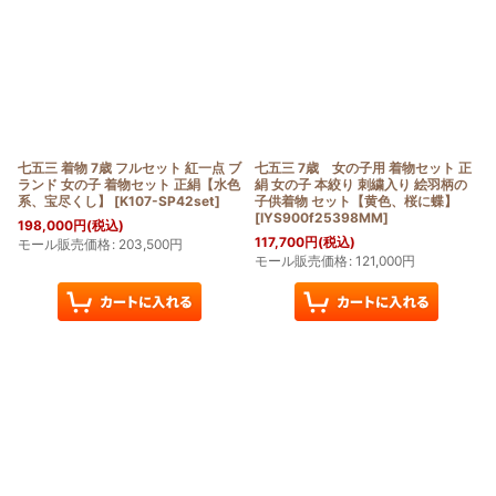
七五三 着物 7歳 フルセット 紅一点 ブ
七五三 7歳 女の子用 着物セット 正
ランド 女の子 着物セット 正絹【水色
絹 女の子 本絞り 刺繍入り 絵羽柄の
系、宝尽くし】
[
K107-SP42set
]
子供着物 セット【黄色、桜に蝶】
[
IYS900f25398MM
]
198,000
円
(税込)
117,700
円
(税込)
モール販売価格
:
203,500
円
モール販売価格
:
121,000
円