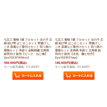
七五三 着物 7歳 フルセット 女の子 正
七五三 着物 7歳 フルセット 女の子 正
絹 結び帯 はこせこセット 帯揚げ し
絹 結び帯 はこせこセット 帯揚げ し
ごき 肌着など着付けセット 四つ身の
ごき 肌着など着付けセット 四つ身の
着物セット 本絞り 金駒刺繍 古典柄
着物セット 友禅柄 本絞り 古典柄 絵
絵羽付け 販売【ピンク、ねじ梅】
羽付け 販売【水色、鞠と牡丹】
[
iys1023f184kzz
]
[
iys1028f21wp
]
168,000
円
(税込)
146,800
円
(税込)
モール販売価格
:
173,800
円
モール販売価格
:
151,800
円