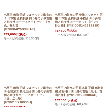
七五三 着物 正絹 フルセット 7歳 女の
七五三 7歳 女の子 着物フルセット 正
子 日本製 金駒刺繍 四つ身の子供着物
絹 日本製 金駒刺繍 手描き 四つ身着
と結び帯 コーディネートセット【水
物と結び帯 コーデセット【ピンク、
色、鞠と雲】
鈴と桜】
[
IYS1006i2425392SR
]
[
IYS1004f25398KAP
]
157,500
円
(税込)
123,800
円
(税込)
モール販売価格
:
161,700
円
モール販売価格
:
126,500
円
七五三 着物 正絹 フルセット 7歳 女の
七五三 7歳 女の子 日本製 正絹 金駒刺
子 金彩加工 裏地正絹 四つ身の子供着
繍 絵羽付け 四つ身の着物【黒地、花
物と結び帯 コーディネートセット
山に梅】
[
IYS1011f25398KAH
]
【赤、二つ鞠】
157,500
円
(税込)
[
IYS1010f21693SH
]
モール販売価格
:
161,700
円