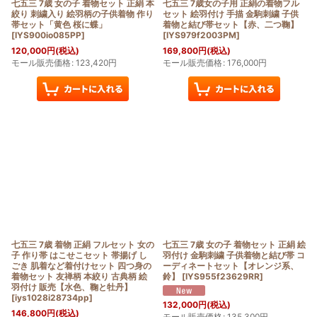
七五三 7歳 女の子 着物セット 正絹 本
七五三 7歳女の子用 正絹の着物フル
絞り 刺繍入り 絵羽柄の子供着物 作り
セット 絵羽付け 手描 金駒刺繍 子供
帯セット「黄色 桜に蝶」
着物と結び帯セット【赤、二つ鞠】
[
IYS900io085PP
]
[
IYS979f2003PM
]
120,000
円
(税込)
169,800
円
(税込)
モール販売価格
:
123,420
円
モール販売価格
:
176,000
円
七五三 7歳 着物 正絹 フルセット 女の
七五三 7歳 女の子 着物セット 正絹 絵
子 作り帯 はこせこセット 帯揚げ し
羽付け 金駒刺繍 子供着物と結び帯 コ
ごき 肌着など着付けセット 四つ身の
ーディネートセット【オレンジ系、
着物セット 友禅柄 本絞り 古典柄 絵
鈴】
[
IYS955f23629RR
]
羽付け 販売【水色、鞠と牡丹】
[
iys1028i28734pp
]
132,000
円
(税込)
146,800
円
(税込)
モール販売価格
:
135,300
円