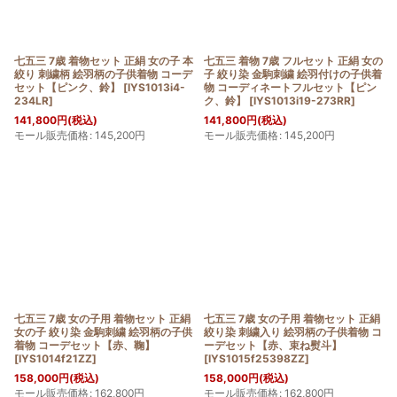
七五三 7歳 着物セット 正絹 女の子 本
七五三 着物 7歳 フルセット 正絹 女の
絞り 刺繍柄 絵羽柄の子供着物 コーデ
子 絞り染 金駒刺繍 絵羽付けの子供着
セット【ピンク、鈴】
[
IYS1013i4-
物 コーディネートフルセット【ピン
234LR
]
ク、鈴】
[
IYS1013i19-273RR
]
141,800
円
(税込)
141,800
円
(税込)
モール販売価格
:
145,200
円
モール販売価格
:
145,200
円
七五三 7歳 女の子用 着物セット 正絹
七五三 7歳 女の子用 着物セット 正絹
女の子 絞り染 金駒刺繍 絵羽柄の子供
絞り染 刺繍入り 絵羽柄の子供着物 コ
着物 コーデセット【赤、鞠】
ーデセット【赤、束ね熨斗】
[
IYS1014f21ZZ
]
[
IYS1015f25398ZZ
]
158,000
円
(税込)
158,000
円
(税込)
モール販売価格
:
162,800
円
モール販売価格
:
162,800
円