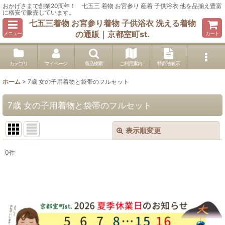
おかげさまで創業20周年！ 七五三 着物 お宮参り 産着 子供浴衣 他を品揃え豊富
に格安で販売しています。
七五三着物 お宮参り着物 子供浴衣 洗える着物
の通販｜京都室町st.
メニュー
カート
カテゴリ
マイページ
商品検索
ご利用案内
特商法表示
ホーム
>
7歳 女の子用着物と袋帯のフルセット
7歳 女の子用着物と袋帯のフルセット
表示順変更
閉じる
0
件
表示数
:
在庫あり
並び順
: