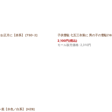
三やお正月に【赤系】
[
TSD-2
]
子供雪駄 七五三衣装に 男の子の雪駄(16.
2,100
円
(税込)
モール販売価格
:
2,310
円
レタン底【水色／白系】
[
HZB
]