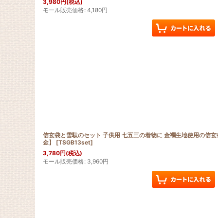
3,980
円
(税込)
モール販売価格
:
4,180
円
信玄袋と雪駄のセット 子供用 七五三の着物に 金襴生地使用の信玄
金】
[
TSGB13set
]
3,780
円
(税込)
モール販売価格
:
3,960
円