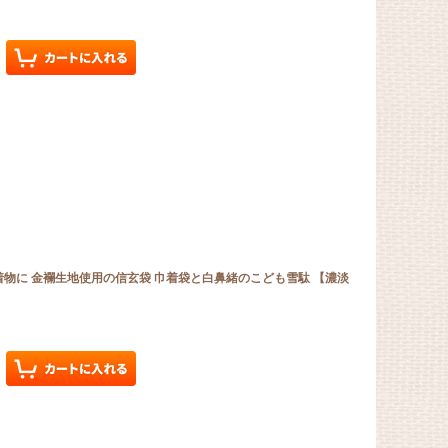
着物に 金襴生地使用の信玄袋 巾着袋と白鼻緒のこども雪駄 【濃淡