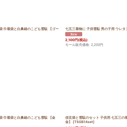
絞り込む
袋 巾着袋と白鼻緒のこども雪駄 【ゴー
七五三着物に 子供雪駄 男の子用 ウレタン
2,100
円
(税込)
モール販売価格
:
2,200
円
袋 巾着袋と白鼻緒のこども雪駄 【金
信玄袋と雪駄のセット 子供用 七五三の
金】
[
TSGB14set
]