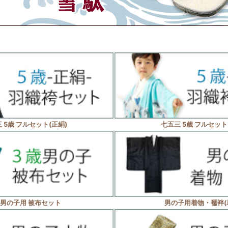
 5歳 フルセット(正絹)
七五三 5歳 フルセット
歳男の子用 被布セット
男の子用着物・襦袢(