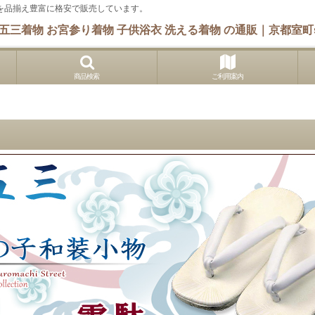
 他を品揃え豊富に格安で販売しています。
五三着物 お宮参り着物 子供浴衣 洗える着物 の通販｜京都室町s
商品検索
ご利用案内