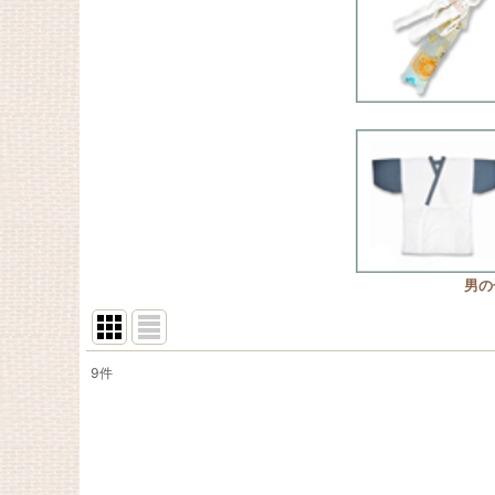
男の
9
件
表示数
:
在庫あり
並び順
: