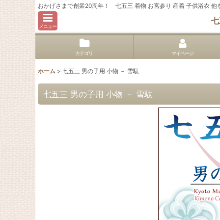
おかげさまで創業20周年！ 七五三 着物 お宮参り 産着 子供浴衣
七
メニュー
カテゴリ
マイページ
ホーム
>
七五三 男の子用 小物 － 雪駄
七五三 男の子用 小物 － 雪駄