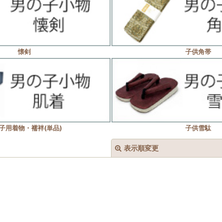
懐剣
子供角帯
子用着物・襦袢(単品)
子供雪駄
表示順変更