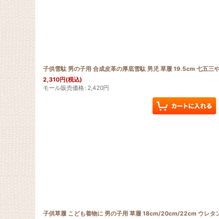
子供雪駄 男の子用 合成皮革の厚底雪駄 男児 草履 19.5cm 七五
2,310
円
(税込)
モール販売価格
:
2,420
円
子供草履 こども着物に 男の子用 草履 18cm/20cm/22cm ウ