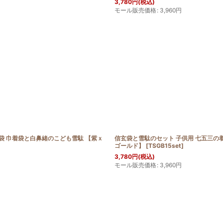
3,780
円
(税込)
モール販売価格
:
3,960
円
袋 巾着袋と白鼻緒のこども雪駄 【紫ｘ
信玄袋と雪駄のセット 子供用 七五三の
ゴールド】
[
TSGB15set
]
3,780
円
(税込)
モール販売価格
:
3,960
円