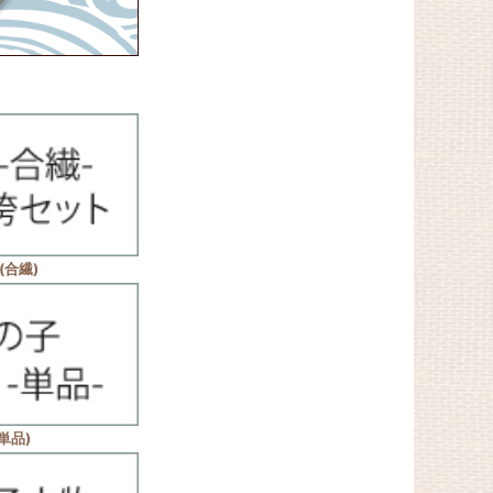
(合繊)
単品)