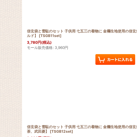
信玄袋と雪駄のセット 子供用 七五三の着物に 金襴生地使用の信玄
ルド】
[
TSGB11set
]
3,780
円
(税込)
モール販売価格
:
3,960
円
信玄袋と雪駄のセット 子供用 七五三の着物に 金襴生地使用の信玄
茶、武田菱】
[
TSGB12set
]