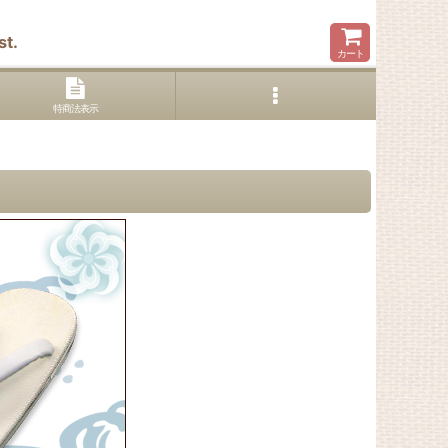
t.
カート
特商法表示