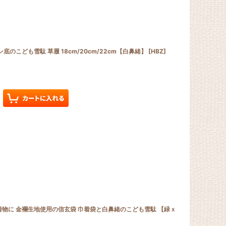
底のこども雪駄 草履 18cm/20cm/22cm【白鼻緒】
[
HBZ
]
着物に 金襴生地使用の信玄袋 巾着袋と白鼻緒のこども雪駄 【緑ｘ