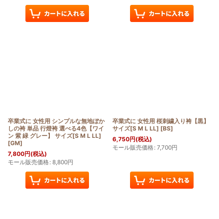
卒業式に 女性用 シンプルな無地ぼか
卒業式に 女性用 桜刺繍入り袴【黒】
しの袴 単品 行燈袴 選べる4色【ワイ
サイズ[S M L LL]
[
BS
]
ン 紫 緑 グレー】 サイズ[S M L LL]
6,750
円
(税込)
[
GM
]
モール販売価格
:
7,700
円
7,800
円
(税込)
モール販売価格
:
8,800
円