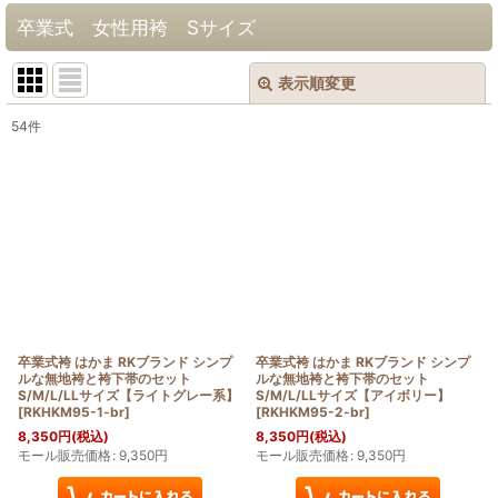
卒業式 女性用袴 Sサイズ
表示順変更
閉じる
54
件
表示数
:
在庫あり
並び順
:
絞り込む
卒業式袴 はかま RKブランド シンプ
卒業式袴 はかま RKブランド シンプ
ルな無地袴と袴下帯のセット
ルな無地袴と袴下帯のセット
S/M/L/LLサイズ【ライトグレー系】
S/M/L/LLサイズ【アイボリー】
[
RKHKM95-1-br
]
[
RKHKM95-2-br
]
8,350
円
(税込)
8,350
円
(税込)
モール販売価格
:
9,350
円
モール販売価格
:
9,350
円