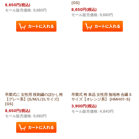
[
GS
]
8,650
円
(税込)
8,650
円
(税込)
モール販売価格
:
9,680
円
モール販売価格
:
9,680
円
卒業式に 女性用 桜刺繍のぼかし袴
卒業式 袴 単品 女性用 無地袴 合繊 S
【グレー系】[S/M/L/2Lサイズ]
サイズ【オレンジ系】
[
HMH01-S
]
[
GS
]
3,900
円
(税込)
8,650
円
(税込)
モール販売価格
:
4,840
円
モール販売価格
:
9,680
円