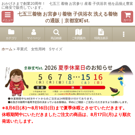
おかげさまで創業20周年！ 七五三 着物 お宮参り 産着 子供浴衣 他を品揃え豊富
に格安で販売しています。
七五三着物 お宮参り着物 子供浴衣 洗える着物
の通販｜京都室町st.
メニュー
カート
カテゴリ
マイページ
商品検索
ご利用案内
特商法表示
ホーム
>
卒業式 女性用袴 Sサイズ
※8月6日(木)〜8月16日(日)まで夏季休暇とさせていただきます。
休暇期間中にいただきましたご注文の商品は、8月17日(月)より順次
発送いたします。