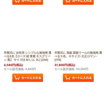
卒業式に 女性用 シンプルな無地袴 選
卒業式に 高級 国産ウールの無地袴 選
べる5色【ローズ 紺 青紫 モスグリー
べる５色、６サイズ-大正ロマン-
ン 黒】 サイズ[S M L LL 3L]
[
DM
]
[
ITR
]
4,580
円
(税込)
31,800
円
(税込)
モール販売価格
:
4,840
円
モール販売価格
:
33,000
円