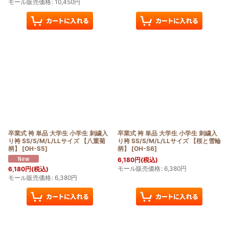
モール販売価格
:
10,450
円
卒業式 袴 単品 大学生 小学生 刺繍入
卒業式 袴 単品 大学生 小学生 刺繍入
り袴 SS/S/M/L/LLサイズ 【八重菊
り袴 SS/S/M/L/LLサイズ 【桜と雪輪
柄】
[
OH-S5
]
柄】
[
OH-S6
]
6,180
円
(税込)
モール販売価格
:
6,380
円
6,180
円
(税込)
モール販売価格
:
6,380
円