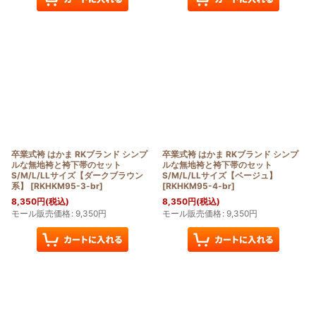
卒業式袴 はかま RKブランド シンプ
卒業式袴 はかま RKブランド シンプ
ルな無地袴と袴下帯のセット
ルな無地袴と袴下帯のセット
S/M/L/LLサイズ【ダークブラウン
S/M/L/LLサイズ【ベージュ】
系】
[
RKHKM95-3-br
]
[
RKHKM95-4-br
]
8,350
円
(税込)
8,350
円
(税込)
モール販売価格
:
9,350
円
モール販売価格
:
9,350
円