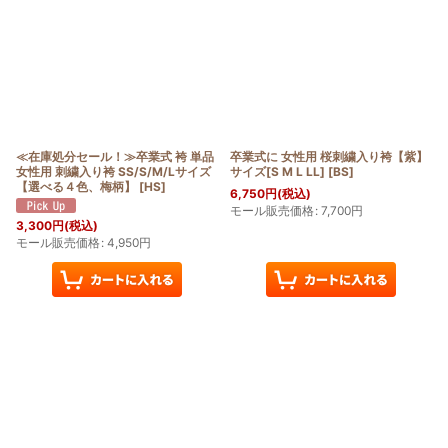
≪在庫処分セール！≫卒業式 袴 単品
卒業式に 女性用 桜刺繍入り袴【紫】
女性用 刺繍入り袴 SS/S/M/Lサイズ
サイズ[S M L LL]
[
BS
]
【選べる４色、梅柄】
[
HS
]
6,750
円
(税込)
モール販売価格
:
7,700
円
3,300
円
(税込)
モール販売価格
:
4,950
円