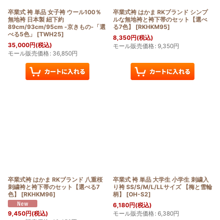
卒業式 袴 単品 女子袴 ウール100％
卒業式袴 はかま RKブランド シンプ
無地袴 日本製 紐下約
ルな無地袴と袴下帯のセット【選べ
89cm/93cm/95cm -京きもの-「選
る7色】
[
RKHKM95
]
べる5色」
[
TWH25
]
8,350
円
(税込)
35,000
円
(税込)
モール販売価格
:
9,350
円
モール販売価格
:
36,850
円
卒業式袴 はかま RKブランド 八重桜
卒業式 袴 単品 大学生 小学生 刺繍入
刺繍袴と袴下帯のセット【選べる7
り袴 SS/S/M/L/LLサイズ 【梅と雪輪
色】
[
RKHKM96
]
柄】
[
OH-S2
]
6,180
円
(税込)
モール販売価格
:
6,380
円
9,450
円
(税込)