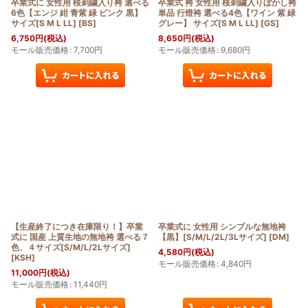
卒業式に 女性用 桜刺繍入り袴 選べる
卒業式 袴 女性用 桜刺繍入りぼかし袴
6色【エンジ 紺 青紫 緑 ピンク 黒】
単品 行燈袴 選べる4色【ワイン 紫 緑
サイズ[S M L LL]
[
BS
]
グレー】 サイズ[S M L LL]
[
GS
]
6,750
円
(税込)
8,650
円
(税込)
モール販売価格
:
7,700
円
モール販売価格
:
9,680
円
【生産終了につき在庫限り！】卒業
卒業式に 女性用 シンプルな無地袴
式に 国産 上質生地の無地袴 選べる７
【黒】[S/M/L/2L/3Lサイズ]
[
DM
]
色、４サイズ[S/M/L/2Lサイズ]
4,580
円
(税込)
[
KSH
]
モール販売価格
:
4,840
円
11,000
円
(税込)
モール販売価格
:
11,440
円