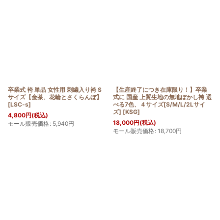
卒業式 袴 単品 女性用 刺繍入り袴 S
【生産終了につき在庫限り！】卒業
サイズ【金茶、花輪とさくらんぼ】
式に 国産 上質生地の無地ぼかし袴 選
[
LSC-s
]
べる7色、４サイズ[S/M/L/2Lサイ
ズ]
[
KSG
]
4,800
円
(税込)
18,000
円
(税込)
モール販売価格
:
5,940
円
モール販売価格
:
18,700
円