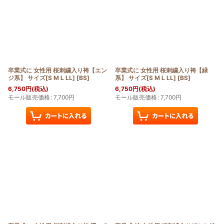
卒業式に 女性用 桜刺繍入り袴【エン
卒業式に 女性用 桜刺繍入り袴【緑
ジ系】 サイズ[S M L LL]
[
BS
]
系】 サイズ[S M L LL]
[
BS
]
6,750
円
(税込)
6,750
円
(税込)
モール販売価格
:
7,700
円
モール販売価格
:
7,700
円