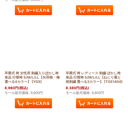
卒業式 袴 女性用 刺繍入りぼかし袴
卒業式 袴 レディース 刺繍 ぼかし袴
単品 行燈袴 S/M/L/LL【矢羽根・梅
単品 行燈袴 S/M/L/LL【ねじり菊と
選べる4カラー】
[
YGS
]
桜刺繍 選べる3カラー】
[
TGS1404
]
8,980
円
(税込)
8,380
円
(税込)
モール販売価格
:
9,900
円
モール販売価格
:
8,800
円