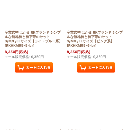
卒業式袴 はかま RKブランド シンプ
卒業式袴 はかま RKブランド シンプ
ルな無地袴と袴下帯のセット
ルな無地袴と袴下帯のセット
S/M/L/LLサイズ【ライトブルー系】
S/M/L/LLサイズ【ピンク系】
[
RKHKM95-5-br
]
[
RKHKM95-6-br
]
8,350
円
(税込)
8,350
円
(税込)
モール販売価格
:
9,350
円
モール販売価格
:
9,350
円