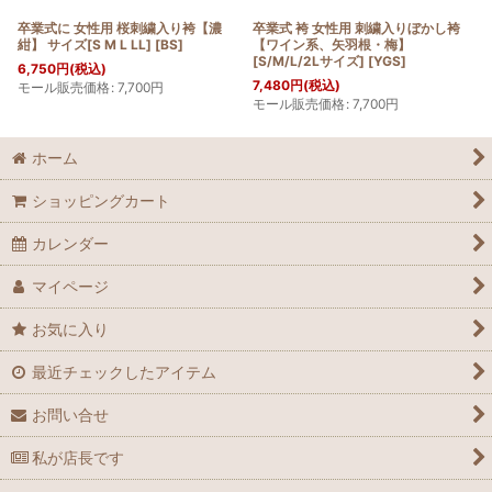
卒業式に 女性用 桜刺繍入り袴【濃
卒業式 袴 女性用 刺繍入りぼかし袴
紺】 サイズ[S M L LL]
[
BS
]
【ワイン系、矢羽根・梅】
[S/M/L/2Lサイズ]
[
YGS
]
6,750
円
(税込)
7,480
円
(税込)
モール販売価格
:
7,700
円
モール販売価格
:
7,700
円
ホーム
ショッピングカート
カレンダー
マイページ
お気に入り
最近チェックしたアイテム
お問い合せ
私が店長です