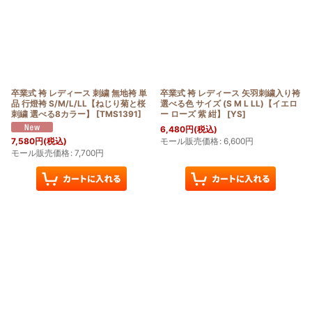
卒業式 袴 レディース 刺繍 無地袴 単
卒業式 袴 レディース 矢羽刺繍入り袴
品 行燈袴 S/M/L/LL【ねじり菊と桜
選べる色 サイズ (S M L LL)【イエロ
刺繍 選べる8カラー】
[
TMS1391
]
ー ローズ 紫 紺】
[
YS
]
6,480
円
(税込)
モール販売価格
:
6,600
円
7,580
円
(税込)
モール販売価格
:
7,700
円