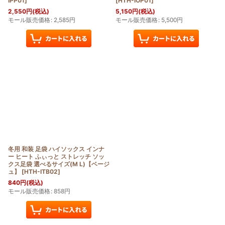
IPP01
]
[
HTH-IOP01
]
2,550
円
(税込)
5,150
円
(税込)
モール販売価格
:
2,585
円
モール販売価格
:
5,500
円
冬用 和装 足袋 ハイソックス インナ
ー ヒート ふぃっと ストレッチ ソッ
クス足袋 選べるサイズ(M L)【ベージ
ュ】
[
HTH-ITB02
]
840
円
(税込)
モール販売価格
:
858
円