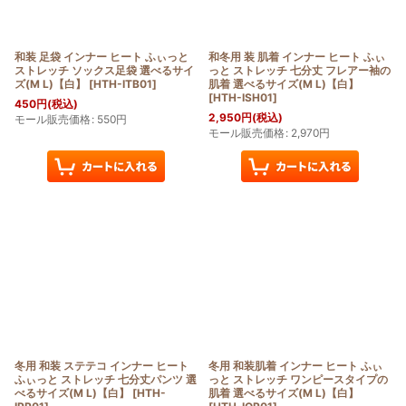
絞り込む
和装 足袋 インナー ヒート ふぃっと
和冬用 装 肌着 インナー ヒート ふぃ
ストレッチ ソックス足袋 選べるサイ
っと ストレッチ 七分丈 フレアー袖の
ズ(M L)【白】
[
HTH-ITB01
]
肌着 選べるサイズ(M L)【白】
[
HTH-ISH01
]
450
円
(税込)
2,950
円
(税込)
モール販売価格
:
550
円
モール販売価格
:
2,970
円
冬用 和装 ステテコ インナー ヒート
冬用 和装肌着 インナー ヒート ふぃ
ふぃっと ストレッチ 七分丈パンツ 選
っと ストレッチ ワンピースタイプの
べるサイズ(M L)【白】
[
HTH-
肌着 選べるサイズ(M L)【白】