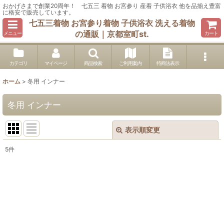
おかげさまで創業20周年！ 七五三 着物 お宮参り 産着 子供浴衣 他を品揃え豊富
に格安で販売しています。
七五三着物 お宮参り着物 子供浴衣 洗える着物
の通販｜京都室町st.
メニュー
カート
カテゴリ
マイページ
商品検索
ご利用案内
特商法表示
ホーム
>
冬用 インナー
冬用 インナー
表示順変更
閉じる
5
件
表示数
:
在庫あり
並び順
: