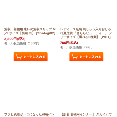
浴衣・着物用 東レの浴衣スリップ M
レディース足袋 刺しゅう入りおしゃ
／Lサイズ【肌着 白】
[
Yhadagi02
]
れ夏足袋 「さららビューティー」 フ
リーサイズ【選べる5種類】
[
WHT
]
2,800
円
(税込)
780
円
(税込)
モール販売価格
:
2,860
円
モール販売価格
:
792
円
ブラと肌着が一つになった和装イン
【肌着 着物用インナー】 スカイホワ