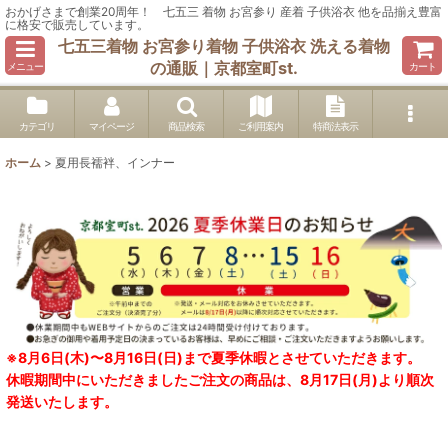
おかげさまで創業20周年！ 七五三 着物 お宮参り 産着 子供浴衣 他を品揃え豊富
に格安で販売しています。
七五三着物 お宮参り着物 子供浴衣 洗える着物
の通販｜京都室町st.
メニュー
カート
カテゴリ
マイページ
商品検索
ご利用案内
特商法表示
ホーム
>
夏用長襦袢、インナー
※8月6日(木)〜8月16日(日)まで夏季休暇とさせていただきます。
休暇期間中にいただきましたご注文の商品は、8月17日(月)より順次
発送いたします。