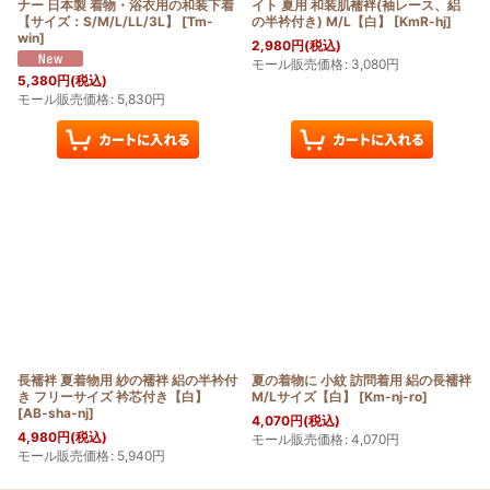
ナー 日本製 着物・浴衣用の和装下着
イト 夏用 和装肌襦袢(袖レース、絽
【サイズ：S/M/L/LL/3L】
[
Tm-
の半衿付き) M/L【白】
[
KmR-hj
]
win
]
2,980
円
(税込)
モール販売価格
:
3,080
円
5,380
円
(税込)
モール販売価格
:
5,830
円
長襦袢 夏着物用 紗の襦袢 絽の半衿付
夏の着物に 小紋 訪問着用 絽の長襦袢
き フリーサイズ 衿芯付き【白】
M/Lサイズ【白】
[
Km-nj-ro
]
[
AB-sha-nj
]
4,070
円
(税込)
4,980
円
(税込)
モール販売価格
:
4,070
円
モール販売価格
:
5,940
円