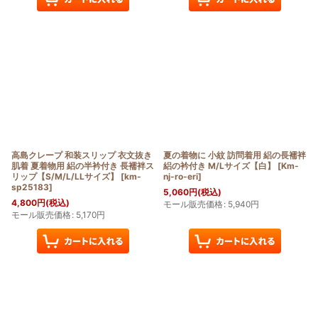
高島クレープ 和装スリップ 衣文抜き
夏の着物に 小紋 訪問着用 絽の長襦袢
肌着 夏着物用 絽の半衿付き 長襦袢ス
絽の衿付き M/Lサイズ【白】
[
Km-
リップ【S/M/L/LLサイズ】
[
km-
nj-ro-eri
]
sp25183
]
5,060
円
(税込)
4,800
円
(税込)
モール販売価格
:
5,940
円
モール販売価格
:
5,170
円