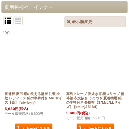
夏用長襦袢、インナー
表示順変更
閉じる
10
件
表示数
:
在庫あり
並び順
:
絞り込む
長襦袢 夏用 絽の洗える襦袢 礼装 小
高島クレープ 胴抜き 肌着スリップ 襦
紋 レディース 絽の半衿付き M/Lサイ
袢袖 衣文抜き うそつき 夏着物用 絽
ズ【白】
[
ab-lo-nj
]
の半衿付き 長襦袢【S/M/L/LLサイ
ズ】
[
km-nj25184
]
5,680
円
(税込)
5,680
円
(税込)
モール販売価格
:
6,600
円
モール販売価格
:
6,270
円