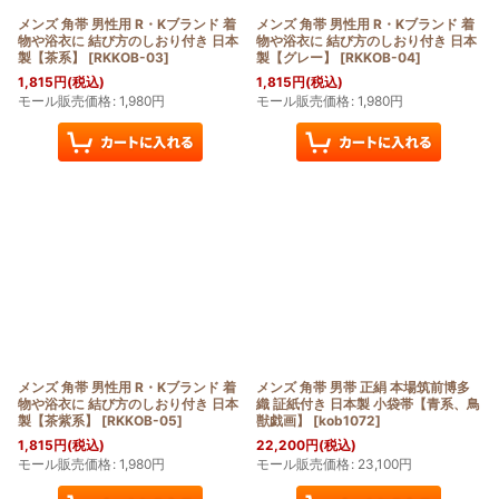
メンズ 角帯 男性用 R・Kブランド 着
メンズ 角帯 男性用 R・Kブランド 着
物や浴衣に 結び方のしおり付き 日本
物や浴衣に 結び方のしおり付き 日本
製【茶系】
[
RKKOB-03
]
製【グレー】
[
RKKOB-04
]
1,815
円
(税込)
1,815
円
(税込)
モール販売価格
:
1,980
円
モール販売価格
:
1,980
円
メンズ 角帯 男性用 R・Kブランド 着
メンズ 角帯 男帯 正絹 本場筑前博多
物や浴衣に 結び方のしおり付き 日本
織 証紙付き 日本製 小袋帯【青系、鳥
製【茶紫系】
[
RKKOB-05
]
獣戯画】
[
kob1072
]
1,815
円
(税込)
22,200
円
(税込)
モール販売価格
:
1,980
円
モール販売価格
:
23,100
円