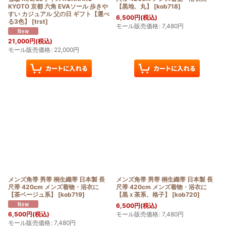
KYOTO 京都 六角 EVAソール 歩きや
【黒地、丸】
[
kob718
]
すい カジュアル 父の日 ギフト【選べ
6,500
円
(税込)
る3色】
[
trst
]
モール販売価格
:
7,480
円
21,000
円
(税込)
モール販売価格
:
22,000
円
メンズ角帯 男帯 桐生織帯 日本製 長
メンズ角帯 男帯 桐生織帯 日本製 長
尺帯 420cm メンズ着物・浴衣に
尺帯 420cm メンズ着物・浴衣に
【茶ベージュ系】
[
kob719
]
【黒ｘ茶系、格子】
[
kob720
]
6,500
円
(税込)
モール販売価格
:
7,480
円
6,500
円
(税込)
モール販売価格
:
7,480
円