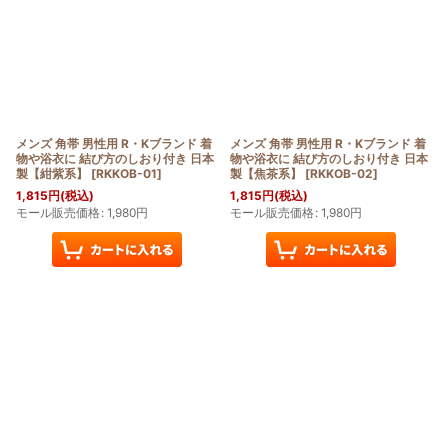
メンズ 角帯 男性用 R・Kブランド 着
メンズ 角帯 男性用 R・Kブランド 着
物や浴衣に 結び方のしおり付き 日本
物や浴衣に 結び方のしおり付き 日本
製【紺紫系】
[
RKKOB-01
]
製【焦茶系】
[
RKKOB-02
]
1,815
円
(税込)
1,815
円
(税込)
モール販売価格
:
1,980
円
モール販売価格
:
1,980
円