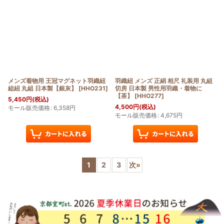
メンズ着物用 王冠マグネット羽織紐
羽織紐 メンズ 正絹 相尺 礼装用 丸組
組紐 丸組 日本製【銀灰】
[
HHO231
]
切房 日本製 男性用羽織・着物に
【茶】
[
HHO277
]
5,450
円
(税込)
4,500
円
(税込)
モール販売価格
:
6,358
円
モール販売価格
:
4,675
円
1
2
3
次
»