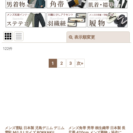
表示順変更
閉じる
122
件
表示数
:
1
2
3
次
»
在庫あり
並び順
:
絞り込む
メンズ雪駄 日本製 児島デニム デニム
メンズ角帯 男帯 桐生織帯 日本製 長
雪駄 M/L/LLサイズ ROKKAKU
尺帯 420cm メンズ着物・浴衣に