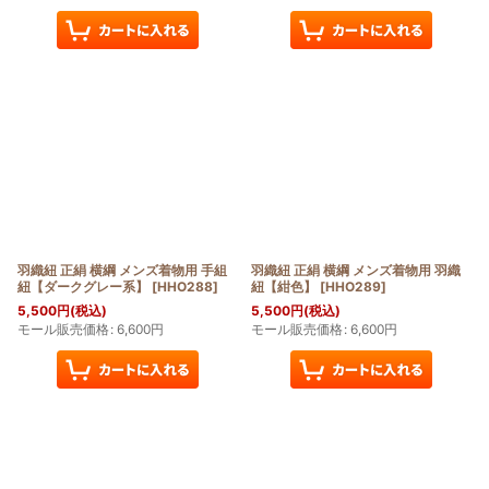
羽織紐 正絹 横綱 メンズ着物用 手組
羽織紐 正絹 横綱 メンズ着物用 羽織
紐【ダークグレー系】
[
HHO288
]
紐【紺色】
[
HHO289
]
5,500
円
(税込)
5,500
円
(税込)
モール販売価格
:
6,600
円
モール販売価格
:
6,600
円