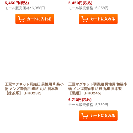
5,450
円
(税込)
5,450
円
(税込)
モール販売価格
:
6,358
円
モール販売価格
:
6,358
円
王冠マグネット羽織紐 男性用 和装小
王冠マグネット羽織紐 男性用 和装小
物 メンズ着物用 組紐 丸組 日本製
物 メンズ着物用 組紐 丸組 日本製
【抹茶系】
[
HHO232
]
【黒紺】
[
HHO245
]
6,710
円
(税込)
モール販売価格
:
5,750
円