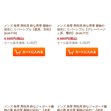
メンズ 角帯 男性用 粋な男帯 着物や
メンズ 角帯 男性用 粋な男帯 着物や
浴衣に リバーシブル【黒系、市松】
浴衣に リバーシブル【グレーベージ
[
kob714
]
ュ系、繋枡】
[
kob717
]
4,680
円
(税込)
4,680
円
(税込)
モール販売価格
:
5,280
円
モール販売価格
:
5,280
円
メンズ 角帯 男性用 粋なジャガード織
メンズ 角帯 男性用 粋なジャガード織
柄の帯 単衣帯 着物や浴衣に【金茶、
柄の帯 単衣帯 着物や浴衣に【紺色、