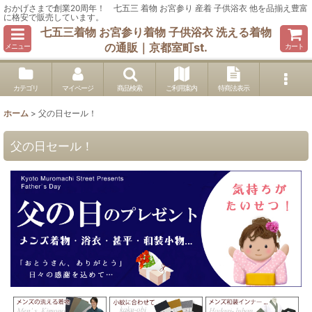
おかげさまで創業20周年！ 七五三 着物 お宮参り 産着 子供浴衣 他を品揃え豊富
に格安で販売しています。
七五三着物 お宮参り着物 子供浴衣 洗える着物
の通販｜京都室町st.
メニュー
カート
カテゴリ
マイページ
商品検索
ご利用案内
特商法表示
ホーム
>
父の日セール！
父の日セール！