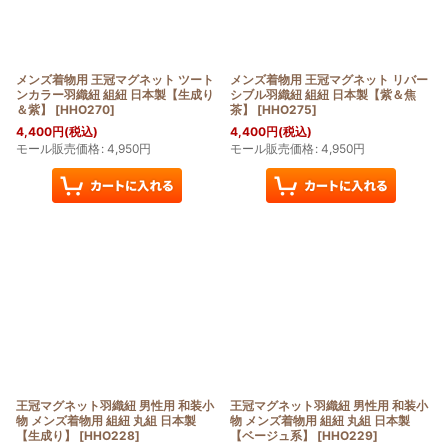
メンズ着物用 王冠マグネット ツート
メンズ着物用 王冠マグネット リバー
ンカラー羽織紐 組紐 日本製【生成り
シブル羽織紐 組紐 日本製【紫＆焦
＆紫】
[
HHO270
]
茶】
[
HHO275
]
4,400
円
(税込)
4,400
円
(税込)
モール販売価格
:
4,950
円
モール販売価格
:
4,950
円
王冠マグネット羽織紐 男性用 和装小
王冠マグネット羽織紐 男性用 和装小
物 メンズ着物用 組紐 丸組 日本製
物 メンズ着物用 組紐 丸組 日本製
【生成り】
[
HHO228
]
【ベージュ系】
[
HHO229
]