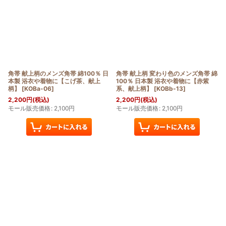
角帯 献上柄のメンズ角帯 綿100％ 日
角帯 献上柄 変わり色のメンズ角帯 綿
本製 浴衣や着物に【こげ茶、献上
100％ 日本製 浴衣や着物に【赤紫
柄】
[
KOBa-06
]
系、献上柄】
[
KOBb-13
]
2,200
円
(税込)
2,200
円
(税込)
モール販売価格
:
2,100
円
モール販売価格
:
2,100
円