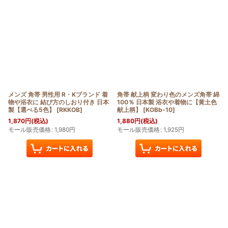
メンズ 角帯 男性用 R・Kブランド 着
角帯 献上柄 変わり色のメンズ角帯 綿
物や浴衣に 結び方のしおり付き 日本
100％ 日本製 浴衣や着物に【黄土色
製【選べる5色】
[
RKKOB
]
献上柄】
[
KOBb-10
]
1,870
円
(税込)
1,880
円
(税込)
モール販売価格
:
1,980
円
モール販売価格
:
1,925
円