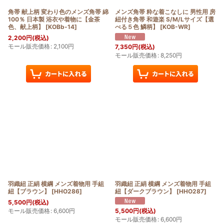
角帯 献上柄 変わり色のメンズ角帯 綿
メンズ角帯 粋な着こなしに 男性用 房
100％ 日本製 浴衣や着物に【金茶
紐付き角帯 和遊楽 S/M/Lサイズ【選
色、献上柄】
[
KOBb-14
]
べる５色 鱗柄】
[
KOB-WR
]
2,200
円
(税込)
モール販売価格
:
2,100
円
7,350
円
(税込)
モール販売価格
:
8,250
円
羽織紐 正絹 横綱 メンズ着物用 手組
羽織紐 正絹 横綱 メンズ着物用 手組
紐【ブラウン】
[
HHO286
]
紐【ダークブラウン】
[
HHO287
]
5,500
円
(税込)
モール販売価格
:
6,600
円
5,500
円
(税込)
モール販売価格
:
6,600
円