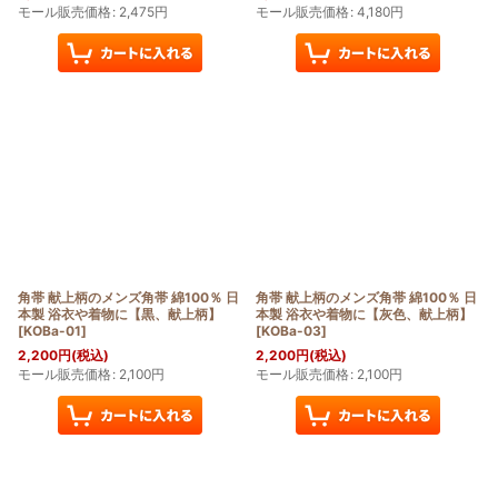
モール販売価格
:
2,475
円
モール販売価格
:
4,180
円
角帯 献上柄のメンズ角帯 綿100％ 日
角帯 献上柄のメンズ角帯 綿100％ 日
本製 浴衣や着物に【黒、献上柄】
本製 浴衣や着物に【灰色、献上柄】
[
KOBa-01
]
[
KOBa-03
]
2,200
円
(税込)
2,200
円
(税込)
モール販売価格
:
2,100
円
モール販売価格
:
2,100
円