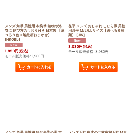
メンズ 角帯 男性用 本袋帯 着物や浴
甚平 メンズ おしゃれ しじら織 男性
衣に 結び方のしおり付き 日本製 【選
用甚平 M/L/LLサイズ【選べる６種
べる８色 ※地紋柄おまかせ】
類】
[
JIN
]
[
HKOBb
]
3,080
円
(税込)
1,850
円
(税込)
モール販売価格
:
3,980
円
モール販売価格
:
1,980
円
メンズ 角帯 男性用 粋な先染め帯 本
メンズ下駄 白木の二枚歯桐下駄 Mサ