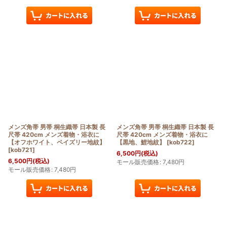
メンズ角帯 男帯 桐生織帯 日本製 長
メンズ角帯 男帯 桐生織帯 日本製 長
尺帯 420cm メンズ着物・浴衣に
尺帯 420cm メンズ着物・浴衣に
【オフホワイト、ペイズリー地紋】
【黒地、鯉地紋】
[
kob722
]
[
kob721
]
6,500
円
(税込)
6,500
円
(税込)
モール販売価格
:
7,480
円
モール販売価格
:
7,480
円