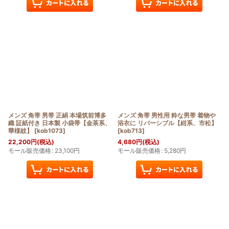
メンズ 角帯 男帯 正絹 本場筑前博多
メンズ 角帯 男性用 粋な男帯 着物や
織 証紙付き 日本製 小袋帯【金茶系、
浴衣に リバーシブル【紺系、市松】
華様紋】
[
kob1073
]
[
kob713
]
22,200
円
(税込)
4,680
円
(税込)
モール販売価格
:
23,100
円
モール販売価格
:
5,280
円