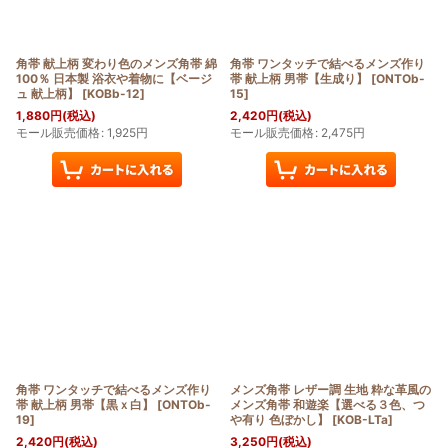
角帯 献上柄 変わり色のメンズ角帯 綿
角帯 ワンタッチで結べるメンズ作り
100％ 日本製 浴衣や着物に【ベージ
帯 献上柄 男帯【生成り】
[
ONTOb-
ュ 献上柄】
[
KOBb-12
]
15
]
1,880
円
(税込)
2,420
円
(税込)
モール販売価格
:
1,925
円
モール販売価格
:
2,475
円
角帯 ワンタッチで結べるメンズ作り
メンズ角帯 レザー調 生地 粋な革風の
帯 献上柄 男帯【黒ｘ白】
[
ONTOb-
メンズ角帯 和遊楽【選べる３色、つ
19
]
や有り 色ぼかし】
[
KOB-LTa
]
2,420
円
(税込)
3,250
円
(税込)