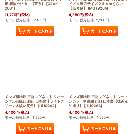
麻 着物や浴衣に【茶系】
[
OBAK-
イズ ※適応サイズ２５ｃｍぐらい
2031
]
【黒鼻緒】
[
MGT920M
]
11,770
円
(税込)
4,580
円
(税込)
モール販売価格
:
12,100
円
モール販売価格
:
5,500
円
メンズ着物用 王冠マグネット リバー
メンズ着物用 王冠マグネット ツート
シブル羽織紐 組紐 日本製【ライトグ
ンカラー羽織紐 組紐 日本製【抹茶＆
リーン＆淡い黄色】
[
HHO262
]
生成り】
[
HHO266
]
4,400
円
(税込)
4,400
円
(税込)
モール販売価格
:
4,950
円
モール販売価格
:
4,950
円