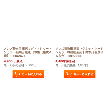
メンズ着物用 王冠マグネット ツート
メンズ着物用 王冠マグネット ツート
ンカラー羽織紐 組紐 日本製【銀灰＆
ンカラー羽織紐 組紐 日本製【生成り
紺】
[
HHO267
]
＆灰色】
[
HHO268
]
4,400
円
(税込)
4,400
円
(税込)
モール販売価格
:
4,950
円
モール販売価格
:
4,950
円