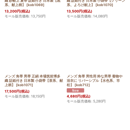
織 紗献上 夏帯 証紙付き 日本製【黒
織 証紙付き 日本製 小袋帯【グリーン
系、献上柄】
[
kob1069
]
系、よろけ献上】
[
kob1070
]
13,200
円
(税込)
13,500
円
(税込)
モール販売価格
:
13,750
円
モール販売価格
:
14,080
円
メンズ 角帯 男帯 正絹 本場筑前博多
メンズ 角帯 男性用 粋な男帯 着物や
織 証紙付き 日本製 小袋帯【茶系、献
浴衣に リバーシブル【水色系、市
上柄】
[
kob1071
]
松】
[
kob712
]
17,500
円
(税込)
モール販売価格
:
18,150
円
4,680
円
(税込)
モール販売価格
:
5,280
円