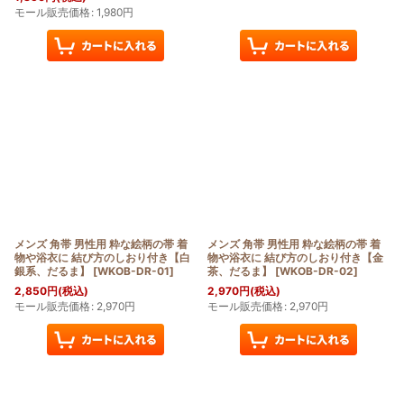
モール販売価格
:
1,980
円
メンズ 角帯 男性用 粋な絵柄の帯 着
メンズ 角帯 男性用 粋な絵柄の帯 着
物や浴衣に 結び方のしおり付き【白
物や浴衣に 結び方のしおり付き【金
銀系、だるま】
[
WKOB-DR-01
]
茶、だるま】
[
WKOB-DR-02
]
2,850
円
(税込)
2,970
円
(税込)
モール販売価格
:
2,970
円
モール販売価格
:
2,970
円