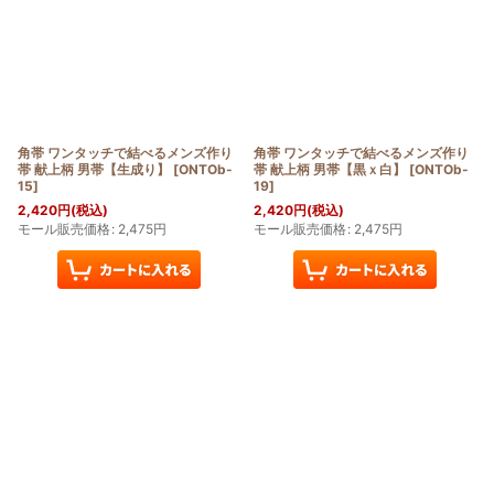
角帯 ワンタッチで結べるメンズ作り
角帯 ワンタッチで結べるメンズ作り
帯 献上柄 男帯【生成り】
[
ONTOb-
帯 献上柄 男帯【黒ｘ白】
[
ONTOb-
15
]
19
]
2,420
円
(税込)
2,420
円
(税込)
モール販売価格
:
2,475
円
モール販売価格
:
2,475
円