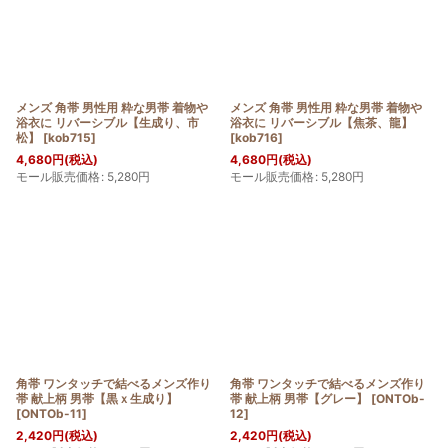
メンズ 角帯 男性用 粋な男帯 着物や
メンズ 角帯 男性用 粋な男帯 着物や
浴衣に リバーシブル【生成り、市
浴衣に リバーシブル【焦茶、龍】
松】
[
kob715
]
[
kob716
]
4,680
円
(税込)
4,680
円
(税込)
モール販売価格
:
5,280
円
モール販売価格
:
5,280
円
角帯 ワンタッチで結べるメンズ作り
角帯 ワンタッチで結べるメンズ作り
帯 献上柄 男帯【黒ｘ生成り】
帯 献上柄 男帯【グレー】
[
ONTOb-
[
ONTOb-11
]
12
]
2,420
円
(税込)
2,420
円
(税込)