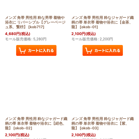
メンズ 角帯 男性用 粋な男帯 着物や
メンズ 角帯 男性用 粋なジャガード織
浴衣に リバーシブル【グレーベージ
柄の帯 単衣帯 着物や浴衣に【金茶、
ュ系、繋枡】
[
kob717
]
龍】
[
okob-01
]
4,680
円
(税込)
2,100
円
(税込)
モール販売価格
:
5,280
円
モール販売価格
:
2,200
円
メンズ 角帯 男性用 粋なジャガード織
メンズ 角帯 男性用 粋なジャガード織
柄の帯 単衣帯 着物や浴衣に【紺色、
柄の帯 単衣帯 着物や浴衣に【紫、
龍】
[
okob-02
]
龍】
[
okob-03
]
2,100
円
(税込)
2,100
円
(税込)