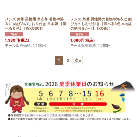
メンズ 角帯 男性用 単衣帯 着物や浴
メンズ 角帯 男性用の着物や浴衣に 結
衣に 結び方のしおり付き 日本製 【選
び方のしおり付き【選べる3色 ※地紋
べる６色】
[
WKOB01
]
の柄おまかせ】
[
KOBc
]
1,380
円
(税込)
1,680
円
(税込)
モール販売価格
:
1,430
円
モール販売価格
:
1,760
円
1
2
次
»