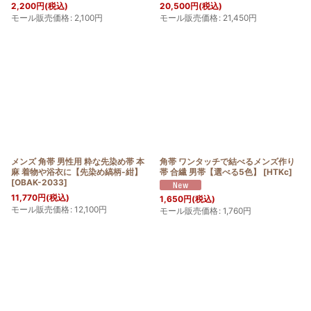
2,200
円
(税込)
20,500
円
(税込)
モール販売価格
:
2,100
円
モール販売価格
:
21,450
円
メンズ 角帯 男性用 粋な先染め帯 本
角帯 ワンタッチで結べるメンズ作り
麻 着物や浴衣に【先染め縞柄-紺】
帯 合繊 男帯【選べる5色】
[
HTKc
]
[
OBAK-2033
]
11,770
円
(税込)
1,650
円
(税込)
モール販売価格
:
12,100
円
モール販売価格
:
1,760
円