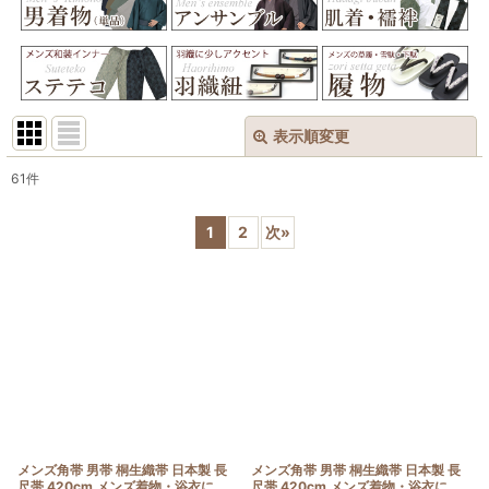
表示順変更
閉じる
61
件
表示数
:
1
2
次
»
在庫あり
並び順
:
絞り込む
メンズ角帯 男帯 桐生織帯 日本製 長
メンズ角帯 男帯 桐生織帯 日本製 長
尺帯 420cm メンズ着物・浴衣に
尺帯 420cm メンズ着物・浴衣に