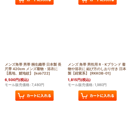
メンズ角帯 男帯 桐生織帯 日本製 長
メンズ 角帯 男性用 R・Kブランド 着
尺帯 420cm メンズ着物・浴衣に
物や浴衣に 結び方のしおり付き 日本
【黒地、鯉地紋】
[
kob722
]
製【紺紫系】
[
RKKOB-01
]
6,500
円
(税込)
1,815
円
(税込)
モール販売価格
:
7,480
円
モール販売価格
:
1,980
円