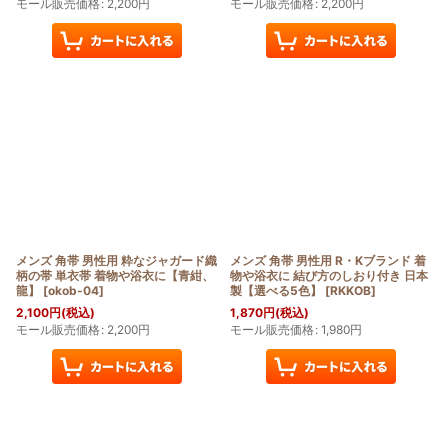
モール販売価格
:
2,200
円
モール販売価格
:
2,200
円
メンズ 角帯 男性用 粋なジャガード織
メンズ 角帯 男性用 R・Kブランド 着
柄の帯 単衣帯 着物や浴衣に【青紺、
物や浴衣に 結び方のしおり付き 日本
龍】
[
okob-04
]
製【選べる5色】
[
RKKOB
]
2,100
円
(税込)
1,870
円
(税込)
モール販売価格
:
2,200
円
モール販売価格
:
1,980
円