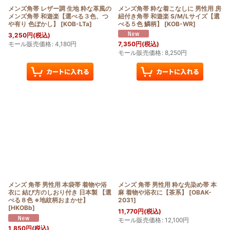
メンズ角帯 レザー調 生地 粋な革風の
メンズ角帯 粋な着こなしに 男性用 房
メンズ角帯 和遊楽【選べる３色、つ
紐付き角帯 和遊楽 S/M/Lサイズ【選
や有り 色ぼかし】
[
KOB-LTa
]
べる５色 鱗柄】
[
KOB-WR
]
3,250
円
(税込)
モール販売価格
:
4,180
円
7,350
円
(税込)
モール販売価格
:
8,250
円
メンズ 角帯 男性用 本袋帯 着物や浴
メンズ 角帯 男性用 粋な先染め帯 本
衣に 結び方のしおり付き 日本製 【選
麻 着物や浴衣に【茶系】
[
OBAK-
べる８色 ※地紋柄おまかせ】
2031
]
[
HKOBb
]
11,770
円
(税込)
モール販売価格
:
12,100
円
1,850
円
(税込)