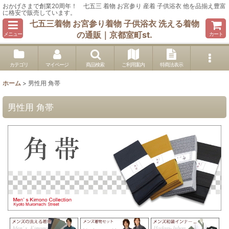
おかげさまで創業20周年！ 七五三 着物 お宮参り 産着 子供浴衣 他を品揃え豊富
に格安で販売しています。
七五三着物 お宮参り着物 子供浴衣 洗える着物
の通販｜京都室町st.
メニュー
カート
カテゴリ
マイページ
商品検索
ご利用案内
特商法表示
ホーム
>
男性用 角帯
男性用 角帯