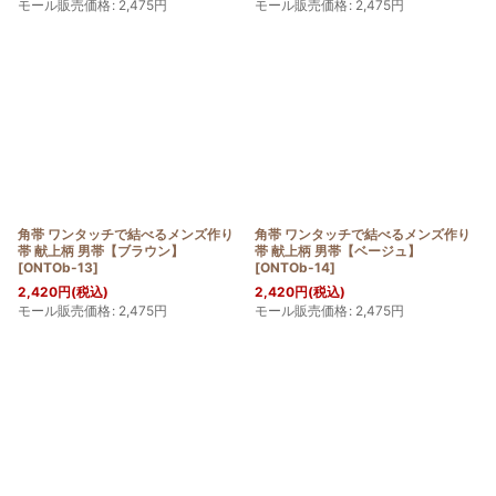
モール販売価格
:
2,475
円
モール販売価格
:
2,475
円
角帯 ワンタッチで結べるメンズ作り
角帯 ワンタッチで結べるメンズ作り
帯 献上柄 男帯【ブラウン】
帯 献上柄 男帯【ベージュ】
[
ONTOb-13
]
[
ONTOb-14
]
2,420
円
(税込)
2,420
円
(税込)
モール販売価格
:
2,475
円
モール販売価格
:
2,475
円