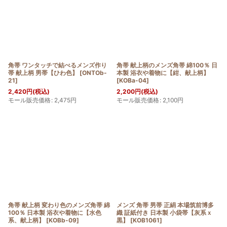
角帯 ワンタッチで結べるメンズ作り
角帯 献上柄のメンズ角帯 綿100％ 日
帯 献上柄 男帯【ひわ色】
[
ONTOb-
本製 浴衣や着物に【紺、献上柄】
21
]
[
KOBa-04
]
2,420
円
(税込)
2,200
円
(税込)
モール販売価格
:
2,475
円
モール販売価格
:
2,100
円
角帯 献上柄 変わり色のメンズ角帯 綿
メンズ 角帯 男帯 正絹 本場筑前博多
100％ 日本製 浴衣や着物に【水色
織 証紙付き 日本製 小袋帯【灰系ｘ
系、献上柄】
[
KOBb-09
]
黒】
[
KOB1061
]