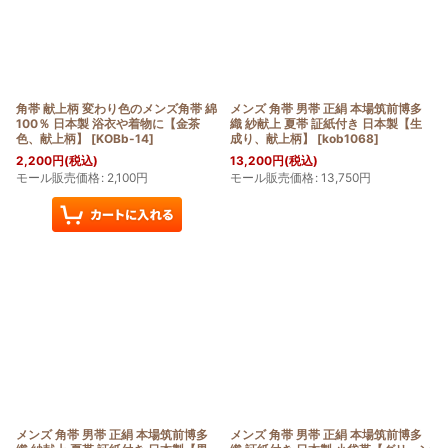
角帯 献上柄 変わり色のメンズ角帯 綿
メンズ 角帯 男帯 正絹 本場筑前博多
100％ 日本製 浴衣や着物に【金茶
織 紗献上 夏帯 証紙付き 日本製【生
色、献上柄】
[
KOBb-14
]
成り、献上柄】
[
kob1068
]
2,200
円
(税込)
13,200
円
(税込)
モール販売価格
:
2,100
円
モール販売価格
:
13,750
円
メンズ 角帯 男帯 正絹 本場筑前博多
メンズ 角帯 男帯 正絹 本場筑前博多