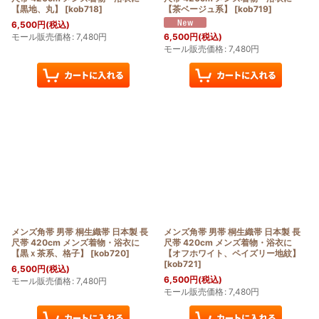
【黒地、丸】
[
kob718
]
【茶ベージュ系】
[
kob719
]
6,500
円
(税込)
モール販売価格
:
7,480
円
6,500
円
(税込)
モール販売価格
:
7,480
円
メンズ角帯 男帯 桐生織帯 日本製 長
メンズ角帯 男帯 桐生織帯 日本製 長
尺帯 420cm メンズ着物・浴衣に
尺帯 420cm メンズ着物・浴衣に
【黒ｘ茶系、格子】
[
kob720
]
【オフホワイト、ペイズリー地紋】
[
kob721
]
6,500
円
(税込)
6,500
円
(税込)
モール販売価格
:
7,480
円
モール販売価格
:
7,480
円