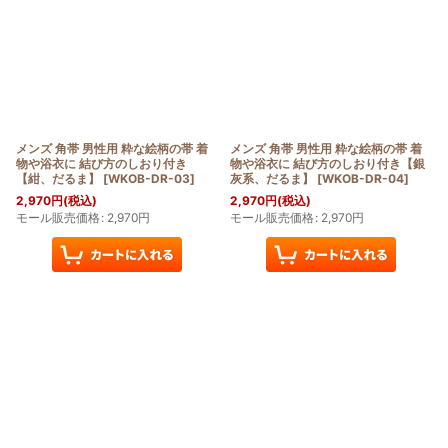
メンズ 角帯 男性用 粋な絵柄の帯 着
メンズ 角帯 男性用 粋な絵柄の帯 着
物や浴衣に 結び方のしおり付き
物や浴衣に 結び方のしおり付き【銀
【紺、だるま】
[
WKOB-DR-03
]
灰系、だるま】
[
WKOB-DR-04
]
2,970
円
(税込)
2,970
円
(税込)
モール販売価格
:
2,970
円
モール販売価格
:
2,970
円