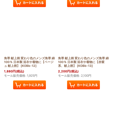
角帯 献上柄 変わり色のメンズ角帯 綿
角帯 献上柄 変わり色のメンズ角帯 綿
100％ 日本製 浴衣や着物に【ベージ
100％ 日本製 浴衣や着物に【赤紫
ュ 献上柄】
[
KOBb-12
]
系、献上柄】
[
KOBb-13
]
1,880
円
(税込)
2,200
円
(税込)
モール販売価格
:
1,925
円
モール販売価格
:
2,100
円