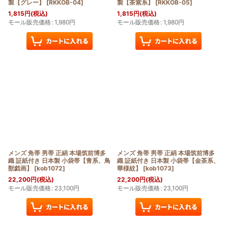
製【グレー】
[
RKKOB-04
]
製【茶紫系】
[
RKKOB-05
]
1,815
円
(税込)
1,815
円
(税込)
モール販売価格
:
1,980
円
モール販売価格
:
1,980
円
メンズ 角帯 男帯 正絹 本場筑前博多
メンズ 角帯 男帯 正絹 本場筑前博多
織 証紙付き 日本製 小袋帯【青系、鳥
織 証紙付き 日本製 小袋帯【金茶系、
獣戯画】
[
kob1072
]
華様紋】
[
kob1073
]
22,200
円
(税込)
22,200
円
(税込)
モール販売価格
:
23,100
円
モール販売価格
:
23,100
円