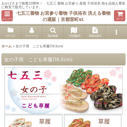
おかげさまで創業20周年！ 七五三 着物 お宮参り 産着 子供浴衣 他を品揃え豊富
に格安で販売しています。
七五三着物 お宮参り着物 子供浴衣 洗える着物
の通販｜京都室町st.
メニュー
カート
カテゴリ
マイページ
商品検索
ご利用案内
特商法表示
ホーム
>
女の子用 こども草履(16.5cm)
女の子用 こども草履(16.5cm)