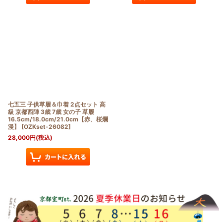
七五三 子供草履＆巾着 2点セット 高
級 京都西陣 3歳 7歳 女の子 草履
16.5cm/18.0cm/21.0cm【赤、桜爛
漫】
[
OZKset-26082
]
28,000
円
(税込)