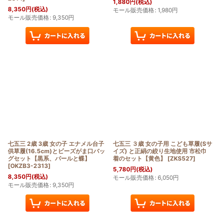
1,880
円
(税込)
8,350
円
(税込)
モール販売価格
:
1,980
円
モール販売価格
:
9,350
円
七五三 2歳 3歳 女の子 エナメル台子
七五三 ３歳 女の子用 こども草履(Sサ
供草履(16.5cm)とビーズがま口バッ
イズ) と正絹の絞り生地使用 市松巾
グセット【黒系、パールと蝶】
着のセット【黄色】
[
ZKS527
]
[
OKZB3-2313
]
5,780
円
(税込)
8,350
円
(税込)
モール販売価格
:
6,050
円
モール販売価格
:
9,350
円