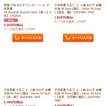
草履 子供 女の子 ウレタンソール 子
子供草履 七五三 ２-３歳 女の子 金襴
供草履
生地 16.5cm (適応：14cm-15.5cm
16.0cm/18.0cm/21.0cm【選べる３
)【黒金、鞠】
[
GZO165-754
]
色】
[
TGZO
]
1,800
円
(税込)
モール販売価格
:
2,750
円
2,050
円
(税込)
モール販売価格
:
2,145
円
子供草履 七五三 ２-３歳 女の子 金襴
子供草履 七五三 ２-３歳 女の子 金襴
生地 16.5cm (適応：14cm-15.5cm
生地 16.5cm (適応：14cm-15.5cm
)【金、桜】
[
GZO165-744
]
)【赤系、花手鞠に籠目】
[
GZO165-
746
]
5,380
円
(税込)
4,580
円
(税込)