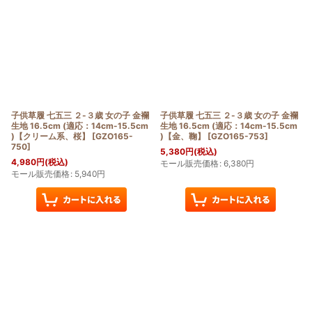
子供草履 七五三 ２-３歳 女の子 金襴
子供草履 七五三 ２-３歳 女の子 金襴
生地 16.5cm (適応：14cm-15.5cm
生地 16.5cm (適応：14cm-15.5cm
)【クリーム系、桜】
[
GZO165-
)【金、鞠】
[
GZO165-753
]
750
]
5,380
円
(税込)
4,980
円
(税込)
モール販売価格
:
6,380
円
モール販売価格
:
5,940
円