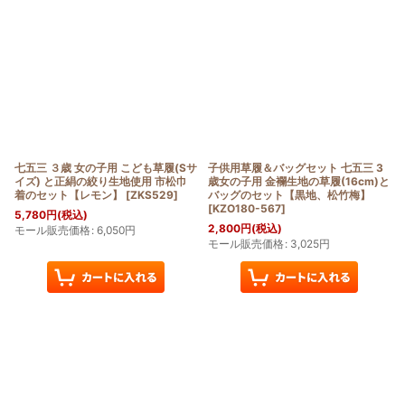
七五三 ３歳 女の子用 こども草履(Sサ
子供用草履＆バッグセット 七五三 3
イズ) と正絹の絞り生地使用 市松巾
歳女の子用 金襴生地の草履(16cm)と
着のセット【レモン】
[
ZKS529
]
バッグのセット【黒地、松竹梅】
[
KZO180-567
]
5,780
円
(税込)
2,800
円
(税込)
モール販売価格
:
6,050
円
モール販売価格
:
3,025
円