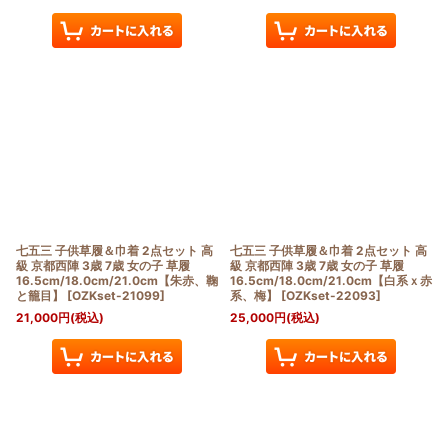
七五三 子供草履＆巾着 2点セット 高
七五三 子供草履＆巾着 2点セット 高
級 京都西陣 3歳 7歳 女の子 草履
級 京都西陣 3歳 7歳 女の子 草履
16.5cm/18.0cm/21.0cm【朱赤、鞠
16.5cm/18.0cm/21.0cm【白系ｘ赤
と籠目】
[
OZKset-21099
]
系、梅】
[
OZKset-22093
]
21,000
円
(税込)
25,000
円
(税込)