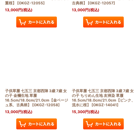
重桜】
[
OKGZ-12055
]
古典柄】
[
OKGZ-12057
]
13,000
円
(税込)
13,000
円
(税込)
子供草履 七五三 京都西陣 3歳 7歳 女
子供草履 七五三 京都西陣 3歳 7歳 女
の子 金襴生地 草履
の子 ちりめん生地 友禅染 草履
16.5cm/18.0cm/21.0cm【金ベージ
16.5cm/18.0cm/21.0cm【ピンク、
ュ系、古典柄】
[
OKGZ-12058
]
流水に桜】
[
OKGZ-14041
]
13,000
円
(税込)
15,300
円
(税込)