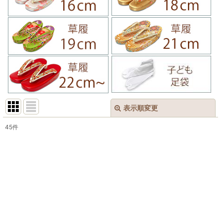
表示順変更
閉じる
45
件
表示数
:
在庫あり
並び順
:
絞り込む