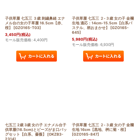
子供草履 七五三 ３歳 刺繍鼻緒 エナ
子供草履 七五三 ２-３歳 女の子 金襴
メル台の女の子草履 16.5cm【赤、
生地 適応：14cm-15.5cm【白系パ
桜】
[
GZO165-T03
]
ステル、柄おまかせ】
[
GZO165-
645
]
3,450
円
(税込)
5,980
円
(税込)
モール販売価格
:
4,400
円
モール販売価格
:
6,930
円
七五三 2歳 3歳 女の子 エナメル台子
子供草履 七五三 ２-３歳 女の子 金襴
供草履(16.5cm)とビーズがま口バッ
生地 16cm【黒地、桝に菊・桜】
グセット【白系、薔薇】
[
OKZB3-
[
GZO165-847
]
2314
]