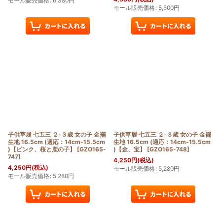
モール販売価格
:
6,380
円
モール販売価格
:
5,500
円
子供草履 七五三 ２-３歳 女の子 金襴
子供草履 七五三 ２-３歳 女の子 金襴
生地 16.5cm (適応：14cm-15.5cm
生地 16.5cm (適応：14cm-15.5cm
)【ピンク、桜と鹿の子】
[
GZO165-
)【金、宝】
[
GZO165-748
]
747
]
4,250
円
(税込)
4,250
円
(税込)
モール販売価格
:
5,280
円
モール販売価格
:
5,280
円