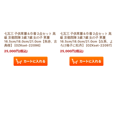
七五三 子供草履＆巾着 2点セット 高
七五三 子供草履＆巾着 2点セット 高
級 京都西陣 3歳 7歳 女の子 草履
級 京都西陣 3歳 7歳 女の子 草履
16.5cm/18.0cm/21.0cm【朱赤、古
16.5cm/18.0cm/21.0cm【白系、よ
典桜】
[
OZKset-22096
]
ろけ格子に牡丹】
[
OZKset-22097
]
25,000
円
(税込)
25,000
円
(税込)