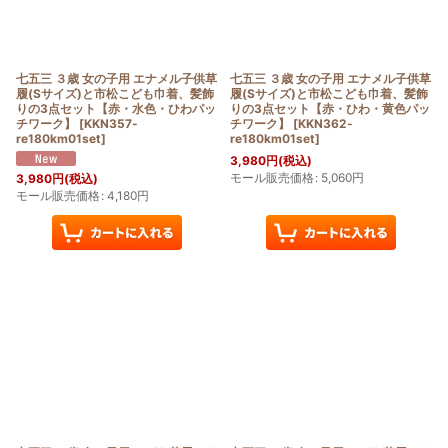
七五三 ３歳 女の子用 エナメル子供草
七五三 ３歳 女の子用 エナメル子供草
履(Sサイズ)と市松こども巾着、髪飾
履(Sサイズ)と市松こども巾着、髪飾
りの3点セット【赤・水色・ひわパッ
りの3点セット【赤・ひわ・黄色パッ
チワーク】
[
KKN357-
チワーク】
[
KKN362-
re180km01set
]
re180km01set
]
3,980
円
(税込)
モール販売価格
:
5,060
円
3,980
円
(税込)
モール販売価格
:
4,180
円