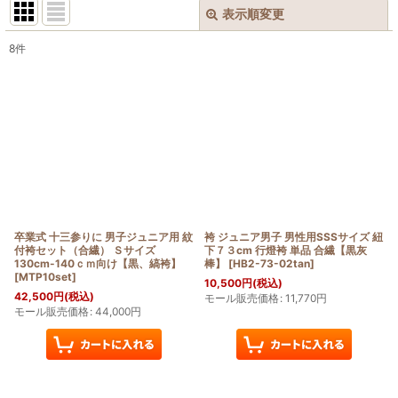
表示順変更
閉じる
8
件
表示数
:
在庫あり
並び順
:
絞り込む
卒業式 十三参りに 男子ジュニア用 紋
袴 ジュニア男子 男性用SSSサイズ 紐
付袴セット（合繊） Ｓサイズ
下７３cm 行燈袴 単品 合繊【黒灰
130cm-140ｃｍ向け【黒、縞袴】
棒】
[
HB2-73-02tan
]
[
MTP10set
]
10,500
円
(税込)
42,500
円
(税込)
モール販売価格
:
11,770
円
モール販売価格
:
44,000
円