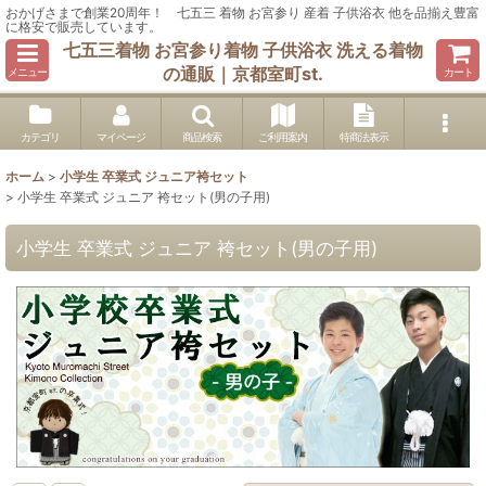
おかげさまで創業20周年！ 七五三 着物 お宮参り 産着 子供浴衣 他を品揃え豊富
に格安で販売しています。
七五三着物 お宮参り着物 子供浴衣 洗える着物
の通販｜京都室町st.
メニュー
カート
カテゴリ
マイページ
商品検索
ご利用案内
特商法表示
ホーム
>
小学生 卒業式 ジュニア袴セット
>
小学生 卒業式 ジュニア 袴セット(男の子用)
小学生 卒業式 ジュニア 袴セット(男の子用)