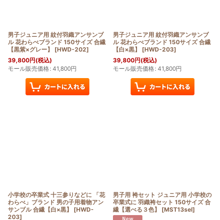
男子ジュニア用 紋付羽織アンサンブ
男子ジュニア用 紋付羽織アンサンブ
ル 花わらべブランド 150サイズ 合繊
ル 花わらべブランド 150サイズ 合繊
【黒紫×グレー】
[
HWD-202
]
【白×黒】
[
HWD-203
]
39,800
円
(税込)
39,800
円
(税込)
モール販売価格
:
41,800
円
モール販売価格
:
41,800
円
小学校の卒業式 十三参りなどに 「花
男子用 袴セット ジュニア用 小学校の
わらべ」ブランド 男の子用着物アン
卒業式に 羽織袴セット 150サイズ 合
サンブル 合繊【白×黒】
[
HWD-
繊【選べる３色】
[
MST13sel
]
203
]