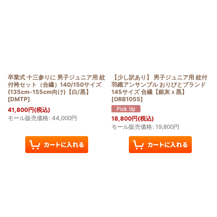
卒業式 十三参りに 男子ジュニア用 紋
【少し訳あり】 男子ジュニア用 紋付
付袴セット（合繊）140/150サイズ
羽織アンサンブル おりびとブランド
(135cm-155cm向け)【白/黒】
145サイズ 合繊【銀灰ｘ黒】
[
DMTP
]
[
ORB1055
]
41,800
円
(税込)
モール販売価格
:
44,000
円
18,800
円
(税込)
モール販売価格
:
19,800
円