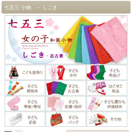
七五三 小物 － しごき