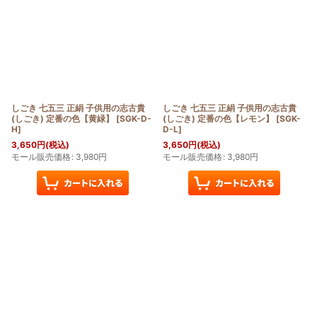
しごき 七五三 正絹 子供用の志古貴
しごき 七五三 正絹 子供用の志古貴
(しごき) 定番の色【黄緑】
[
SGK-D-
(しごき) 定番の色【レモン】
[
SGK-
H
]
D-L
]
3,650
円
(税込)
3,650
円
(税込)
モール販売価格
:
3,980
円
モール販売価格
:
3,980
円