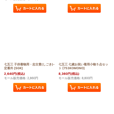
七五三 子供着物用・志古貴(しごき)-
七五三 七歳お祝い着用小物５点セッ
定番外
[
SGK
]
ト
[
753KOMONO
]
2,640
円
(税込)
8,360
円
(税込)
モール販売価格
:
2,860
円
モール販売価格
:
8,800
円