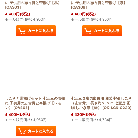
に 子供用の志古貴と帯揚げ【赤】
に 子供用の志古貴と帯揚げ【紫】
[
OAS03
]
[
OAS06
]
4,400
円
(税込)
4,400
円
(税込)
モール販売価格
:
4,950
円
モール販売価格
:
4,950
円
しごきと帯揚げセット 七五三の着物
七五三 3歳 7歳 兼用 和装小物 しごき
に 子供用の志古貴と帯揚げ【レモ
（志古貴） 長さ約２.２ｍ 七宝房 正
ン】
[
OAS05
]
絹 しごき帯【緑】
[
OK-SGK-G220
]
4,400
円
(税込)
4,430
円
(税込)
モール販売価格
:
4,950
円
モール販売価格
:
4,730
円