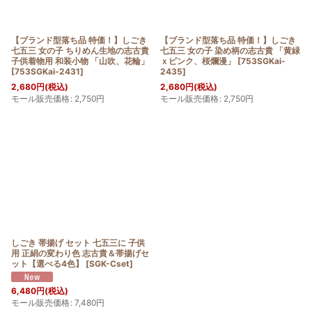
【ブランド型落ち品 特価！】しごき
【ブランド型落ち品 特価！】しごき
七五三 女の子 ちりめん生地の志古貴
七五三 女の子 染め柄の志古貴 「黄緑
子供着物用 和装小物 「山吹、花輪」
ｘピンク、桜爛漫」
[
753SGKai-
[
753SGKai-2431
]
2435
]
2,680
円
(税込)
2,680
円
(税込)
モール販売価格
:
2,750
円
モール販売価格
:
2,750
円
しごき 帯揚げ セット 七五三に 子供
用 正絹の変わり色 志古貴＆帯揚げセ
ット【選べる4色】
[
SGK-Cset
]
6,480
円
(税込)
モール販売価格
:
7,480
円