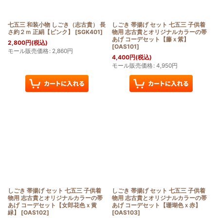
七五三 和装小物 しごき（志古貴） 長
しごき 帯揚げ セット 七五三 子供着
さ約２ｍ 正絹【ピンク】
[
SGK401
]
物用 志古貴とオリジナルカラーの帯
あげ コーデセット【藤ｘ紫】
2,800
円
(税込)
[
OAS101
]
モール販売価格
:
2,860
円
4,400
円
(税込)
モール販売価格
:
4,950
円
しごき 帯揚げ セット 七五三 子供着
しごき 帯揚げ セット 七五三 子供着
物用 志古貴とオリジナルカラーの帯
物用 志古貴とオリジナルカラーの帯
あげ コーデセット【女郎花色ｘ黄
あげ コーデセット【珊瑚色ｘ赤】
緑】
[
OAS102
]
[
OAS103
]