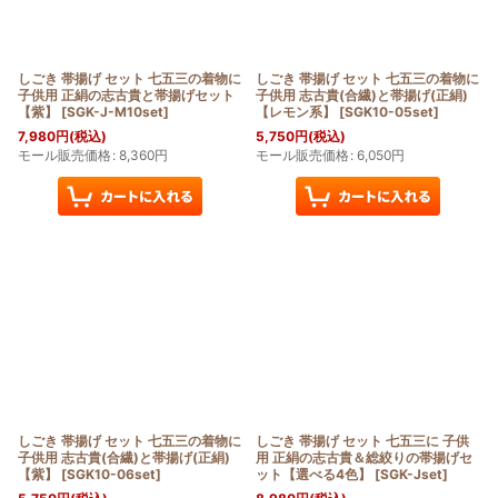
しごき 帯揚げ セット 七五三の着物に
しごき 帯揚げ セット 七五三の着物に
子供用 正絹の志古貴と帯揚げセット
子供用 志古貴(合繊)と帯揚げ(正絹)
【紫】
[
SGK-J-M10set
]
【レモン系】
[
SGK10-05set
]
7,980
円
(税込)
5,750
円
(税込)
モール販売価格
:
8,360
円
モール販売価格
:
6,050
円
しごき 帯揚げ セット 七五三の着物に
しごき 帯揚げ セット 七五三に 子供
子供用 志古貴(合繊)と帯揚げ(正絹)
用 正絹の志古貴＆総絞りの帯揚げセ
【紫】
[
SGK10-06set
]
ット【選べる4色】
[
SGK-Jset
]