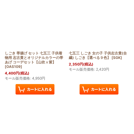
しごき 帯揚げ セット 七五三 子供着
七五三 しごき 女の子 子供志古貴(合
物用 志古貴とオリジナルカラーの帯
繊) しごき【選べる９色】
[
SGK
]
あげ コーデセット【山吹ｘ紫】
2,350
円
(税込)
[
OAS109
]
モール販売価格
:
2,420
円
4,400
円
(税込)
モール販売価格
:
4,950
円