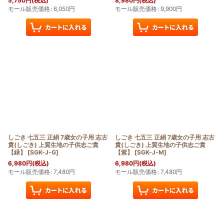
5,750
円
(税込)
8,980
円
(税込)
モール販売価格
:
6,050
円
モール販売価格
:
9,900
円
しごき 七五三 正絹 7歳女の子用 志古
しごき 七五三 正絹 7歳女の子用 志古
貴(しごき) 上質生地の子供志ご貴
貴(しごき) 上質生地の子供志ご貴
【緑】
[
SGK-J-G
]
【紫】
[
SGK-J-M
]
6,980
円
(税込)
6,980
円
(税込)
モール販売価格
:
7,480
円
モール販売価格
:
7,480
円