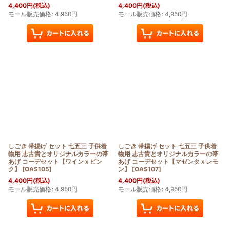
4,400
円
(税込)
4,400
円
(税込)
モール販売価格
:
4,950
円
モール販売価格
:
4,950
円
しごき 帯揚げ セット 七五三 子供着
しごき 帯揚げ セット 七五三 子供着
物用 志古貴とオリジナルカラーの帯
物用 志古貴とオリジナルカラーの帯
あげ コーデセット【ワインｘピン
あげ コーデセット【マゼンタｘレモ
ク】
[
OAS105
]
ン】
[
OAS107
]
4,400
円
(税込)
4,400
円
(税込)
モール販売価格
:
4,950
円
モール販売価格
:
4,950
円