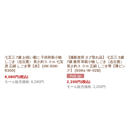
七五三 7歳 お祝い着に 子供和装小物
【撮影使用 タグ取れ品】 七五三 3歳
しごき（志古貴） 長さ約３.０ｍ 七宝
7歳 兼用 和装小物 しごき（志古貴）
房 正絹 しごき帯【赤】
[
OK-SGK-
長さ約３.０ｍ 正絹 しごき帯【薄ピン
R300
]
ク】
[
SGKs-W-02B
]
6,080
円
(税込)
モール販売価格
:
6,380
円
2,200
円
(税込)
モール販売価格
:
2,200
円