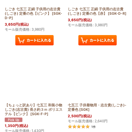
しごき 七五三 正絹 子供用の志古貴
しごき 七五三 正絹 子供用の志古貴
(しごき) 定番の色【ピンク】
[
SGK-
(しごき) 定番の色【赤】
[
SGK-D-R
]
D-P
]
3,650
円
(税込)
3,650
円
(税込)
モール販売価格
:
3,980
円
モール販売価格
:
3,980
円
【ちょっと訳あり】七五三 和装小物
七五三 子供着物用・志古貴(しごき)-
しごき(志古貴) 長さ約３ｍ ポリエス
定番色
[
SGK
]
テル【ピンク】
[
SGK-F-P
]
2,500
円
(税込)
モール販売価格
:
2,640
円
1,350
円
(税込)
1
件
モール販売価格
:
1,430
円