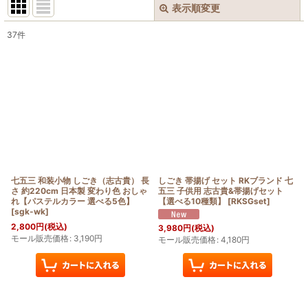
表示順変更
閉じる
37
件
表示数
:
在庫あり
並び順
:
絞り込む
七五三 和装小物 しごき（志古貴） 長
しごき 帯揚げ セット RKブランド 七
さ 約220cm 日本製 変わり色 おしゃ
五三 子供用 志古貴&帯揚げセット
れ【パステルカラー 選べる5色】
【選べる10種類】
[
RKSGset
]
[
sgk-wk
]
2,800
円
(税込)
3,980
円
(税込)
モール販売価格
:
3,190
円
モール販売価格
:
4,180
円