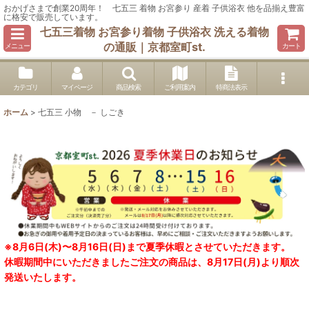
おかげさまで創業20周年！ 七五三 着物 お宮参り 産着 子供浴衣 他を品揃え豊富
に格安で販売しています。
七五三着物 お宮参り着物 子供浴衣 洗える着物
の通販｜京都室町st.
メニュー
カート
カテゴリ
マイページ
商品検索
ご利用案内
特商法表示
ホーム
>
七五三 小物 － しごき
※8月6日(木)〜8月16日(日)まで夏季休暇とさせていただきます。
休暇期間中にいただきましたご注文の商品は、8月17日(月)より順次
発送いたします。