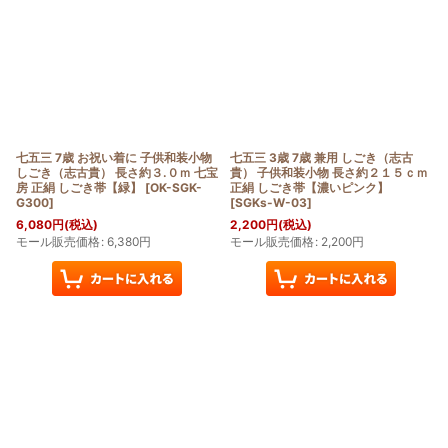
七五三 7歳 お祝い着に 子供和装小物
七五三 3歳 7歳 兼用 しごき（志古
しごき（志古貴） 長さ約３.０ｍ 七宝
貴） 子供和装小物 長さ約２１５ｃｍ
房 正絹 しごき帯【緑】
[
OK-SGK-
正絹 しごき帯【濃いピンク】
G300
]
[
SGKs-W-03
]
6,080
円
(税込)
2,200
円
(税込)
モール販売価格
:
6,380
円
モール販売価格
:
2,200
円