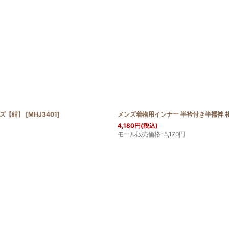
イズ【紺】
[
MHJ3401
]
メンズ着物用インナー 半衿付き半襦袢 礼
4,180
円
(税込)
モール販売価格
:
5,170
円