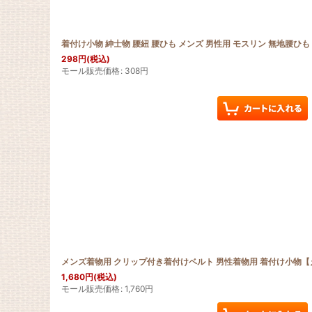
着付け小物 紳士物 腰紐 腰ひも メンズ 男性用 モスリン 無地腰ひ
298
円
(税込)
モール販売価格
:
308
円
メンズ着物用 クリップ付き着付けベルト 男性着物用 着付け小物
1,680
円
(税込)
モール販売価格
:
1,760
円