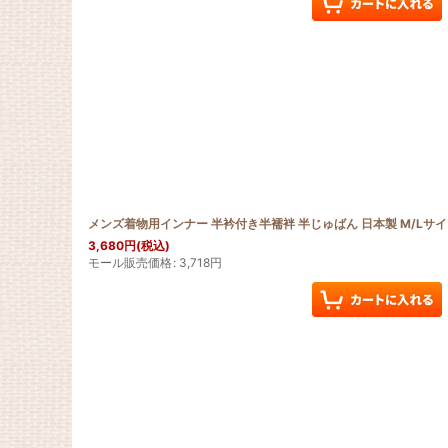
メンズ着物用インナー 半衿付き半襦袢 半じゅばん 日本製 M/Lサ
3,680
円
(税込)
モール販売価格
:
3,718
円