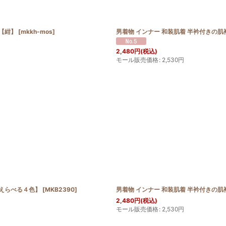
も【紺】
[
mkkh-mos
]
男着物 インナー 和装肌着 半衿付きの肌襦
2,480
円
(税込)
モール販売価格
:
2,530
円
【えらべる４色】
[
MKB2390
]
男着物 インナー 和装肌着 半衿付きの肌襦
2,480
円
(税込)
モール販売価格
:
2,530
円