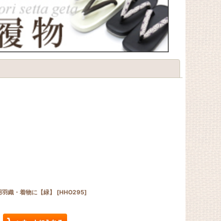
閉じる
性用羽織・着物に【緑】
[
HHO295
]