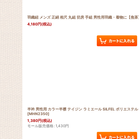
羽織紐 メンズ 正絹 相尺 丸組 切房 手組 男性用羽織・着物に【焦茶
4,180
円
(税込)
半衿 男性用 カラー半襟 テイジン ラミエール SILFEL ポリエス
[
MHN2350
]
1,380
円
(税込)
モール販売価格
:
1,430
円