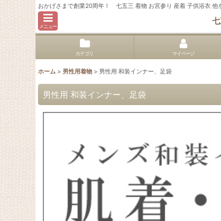
おかげさまで創業20周年！ 七五三 着物 お宮参り 産着 子供浴衣
七
メニュー
カテゴリ
マイページ
ホーム
>
男性用着物
>
男性用 和装インナー、足袋
男性用 和装インナー、足袋