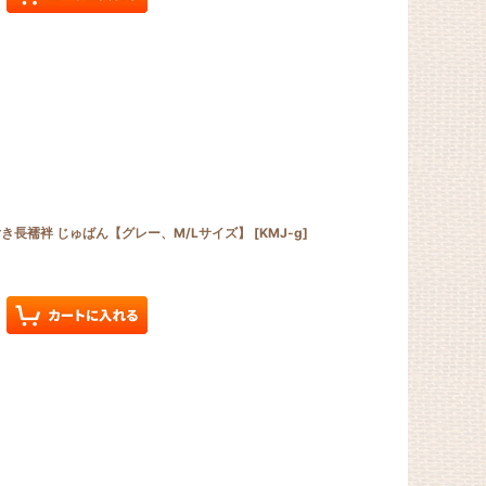
き長襦袢 じゅばん【グレー、M/Lサイズ】
[
KMJ-g
]