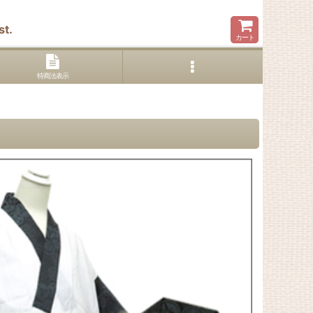
t.
カート
特商法表示