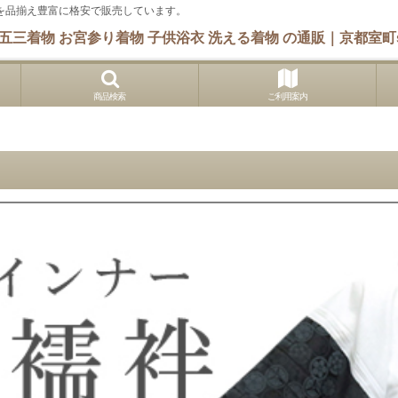
 他を品揃え豊富に格安で販売しています。
五三着物 お宮参り着物 子供浴衣 洗える着物 の通販｜京都室町s
商品検索
ご利用案内