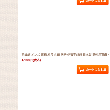
羽織紐 メンズ 正絹 相尺 丸組 切房 伊賀手組紐 日本製 男性用羽
4,180
円
(税込)