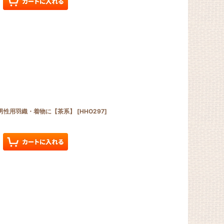
組 男性用羽織・着物に【茶系】
[
HHO297
]