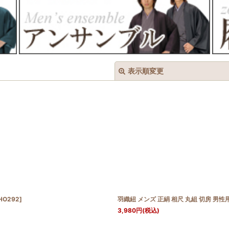
表示順変更
絞り込む
HO292
]
羽織紐 メンズ 正絹 相尺 丸組 切房 男
3,980
円
(税込)