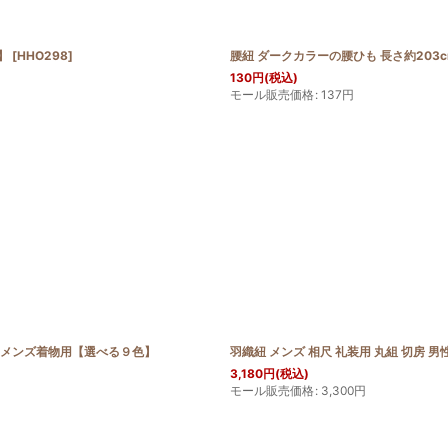
】
[
HHO298
]
腰紐 ダークカラーの腰ひも 長さ約203
130
円
(税込)
モール販売価格
:
137
円
テル メンズ着物用【選べる９色】
羽織紐 メンズ 相尺 礼装用 丸組 切房 
3,180
円
(税込)
モール販売価格
:
3,300
円