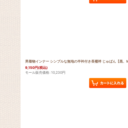
男着物インナー シンプルな無地の半衿付き長襦袢 じゅばん【黒、M
9,150
円
(税込)
モール販売価格
:
10,230
円