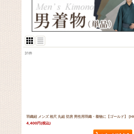
31
件
表示数
:
在庫あり
並び順
:
羽織紐 メンズ 相尺 丸組 切房 男性用羽織・着物に【ゴールド】
[
H
4,400
円
(税込)