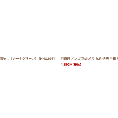
織・着物に【カーキグリーン】
[
HHO296
]
羽織紐 メンズ 正絹 相尺 丸組 切房 手
4,180
円
(税込)