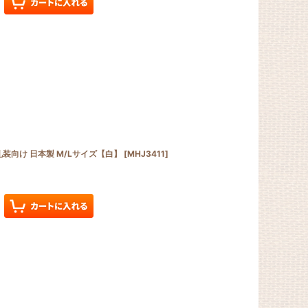
装向け 日本製 M/Lサイズ【白】
[
MHJ3411
]