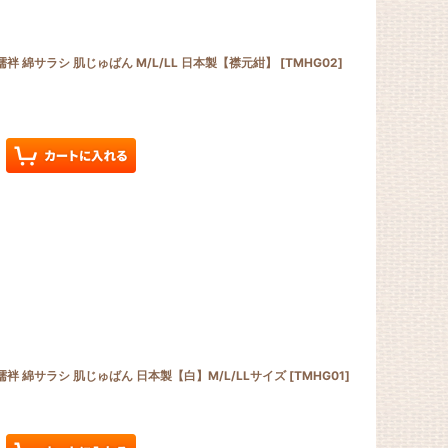
袢 綿サラシ 肌じゅばん M/L/LL 日本製【襟元紺】
[
TMHG02
]
袢 綿サラシ 肌じゅばん 日本製【白】M/L/LLサイズ
[
TMHG01
]