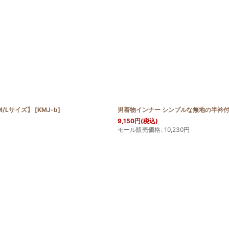
/Lサイズ】
[
KMJ-b
]
男着物インナー シンプルな無地の半衿付
9,150
円
(税込)
モール販売価格
:
10,230
円