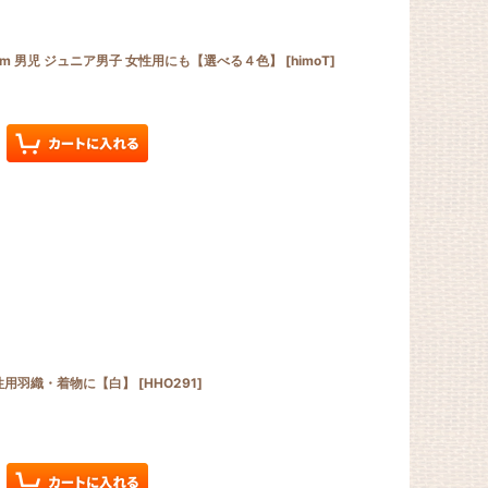
cm 男児 ジュニア男子 女性用にも【選べる４色】
[
himoT
]
男性用羽織・着物に【白】
[
HHO291
]