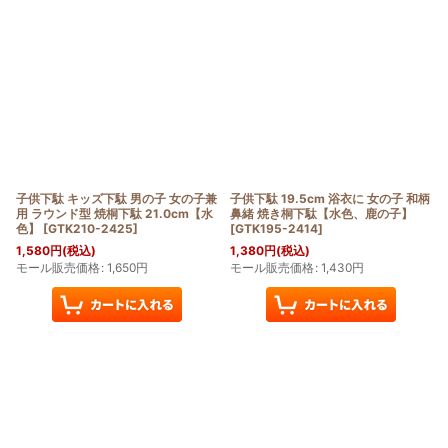
子供下駄 キッズ下駄 男の子 女の子兼
子供下駄 19.5cm 浴衣に 女の子 和柄
用 ラウンド型 焼桐下駄 21.0cm【水
鼻緒 焼き桐下駄【水色、鹿の子】
色】
[
GTK210-2425
]
[
GTK195-2414
]
1,580
円
(税込)
1,380
円
(税込)
モール販売価格
:
1,650
円
モール販売価格
:
1,430
円