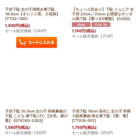
子供下駄 女の子用焼き桐下駄
【ちょっと訳あり】下駄 ジュニア 女
18.0cm【オレンジ系、小花柄】
子用 22cm／23cm お洒落なサンダ
[
TTG2-18D
]
ル風下駄【選べる5種類】
[
OJGG
]
1,500
円
(税込)
モール販売価格
:
1,540
円
1,150
円
(税込)
モール販売価格
:
1,210
円
子供下駄 16.0cm 女の子 和柄鼻緒の
子供下駄 18cm 浴衣に 女の子 和柄
下駄 こども 桐下駄 げた【水色、麻の
小紋柄鼻緒 焼き桐下駄 【紫、菊】
葉】
[
GTK160-2303
]
[
TTG18-001
]
1,580
円
(税込)
1,750
円
(税込)
モール販売価格
:
1,650
円
モール販売価格
:
1,815
円