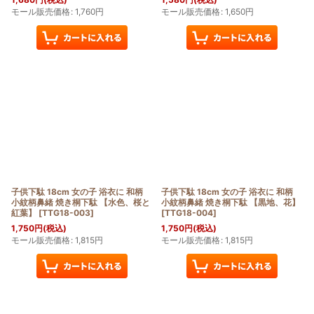
モール販売価格
:
1,760
円
モール販売価格
:
1,650
円
子供下駄 18cm 女の子 浴衣に 和柄
子供下駄 18cm 女の子 浴衣に 和柄
小紋柄鼻緒 焼き桐下駄 【水色、桜と
小紋柄鼻緒 焼き桐下駄 【黒地、花】
紅葉】
[
TTG18-003
]
[
TTG18-004
]
1,750
円
(税込)
1,750
円
(税込)
モール販売価格
:
1,815
円
モール販売価格
:
1,815
円