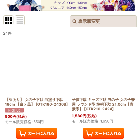
表示順変更
閉じる
24
件
表示数
:
在庫あり
並び順
:
絞り込む
【訳あり】 女の子下駄 白塗り下駄
子供下駄 キッズ下駄 男の子 女の子兼
18cm 【白ｘ黒】
[
GTK180-2430B
]
用 ラウンド型 焼桐下駄 21.0cm【青
紫系】
[
GTK210-2424
]
1,580
円
(税込)
500
円
(税込)
モール販売価格
:
1,650
円
モール販売価格
:
550
円