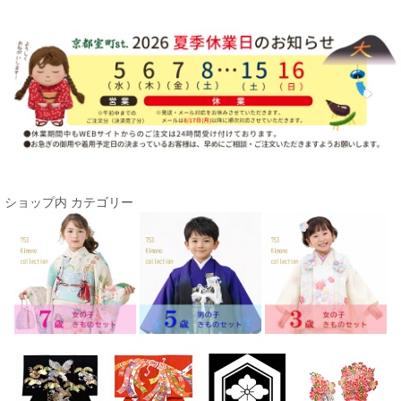
ショップ内 カテゴリー